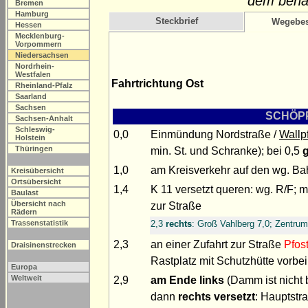
dem bena
Bremen
Hamburg
Steckbrief
Wegebes
Hessen
Mecklenburg-
Vorpommern
Niedersachsen
Nordrhein-
Westfalen
Fahrtrichtung Ost
Rheinland-Pfalz
Saarland
Sachsen
SCHÖPPE
Sachsen-Anhalt
Schleswig-
0,0
Einmündung Nordstraße /
Wallp
Holstein
Thüringen
min. St. und Schranke); bei 0,5
1,0
am Kreisverkehr auf den wg. Bah
Kreisübersicht
Ortsübersicht
1,4
K 11 versetzt queren: wg. R/F; m
Baulast
Übersicht nach
zur Straße
Rädern
2,3
rechts
: Groß Vahlberg 7,0; Zentru
Trassenstatistik
2,3
an einer Zufahrt zur Straße
Pfos
Draisinenstrecken
Rastplatz mit Schutzhütte vorbe
Europa
Weltweit
2,9
am Ende
links
(Damm ist nicht 
dann
rechts versetzt
: Hauptstr