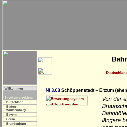
Bahn
Deutschlan
Willkommen
NI 3.08
Schöppenstedt – Eitzum (ehe
Streckenverzeichnis
Von der e
Deutschland
Braunschw
Baden-
Württemberg
Bahnhöfen
Bayern
längere b
Berlin
Brandenburg