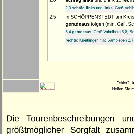
2,0
schräg links
und die K 11
recht
2,0
schräg links
und
links
: Groß Vahl
2,5
in SCHÖPPENSTEDT am Kreisv
geradeaus
folgen (min. Gef., S
3,4
geradeaus
: Groß Vahnlberg 5,8; B
rechts
: Kneitlingen 4,6; Sambleben 2,
Fehler? U
Helfen Sie m
Die Tourenbeschreibungen un
größtmöglicher Sorgfalt zusamm