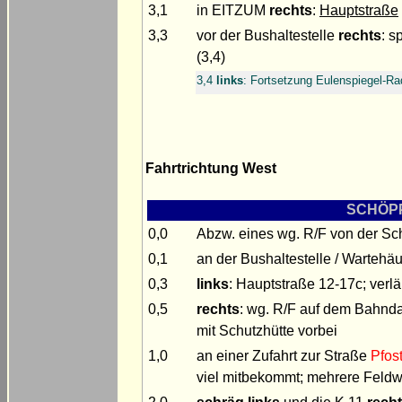
3,1
in EITZUM
rechts
:
Hauptstraße
3,3
vor der Bushaltestelle
rechts
: s
(3,4)
3,4
links
: Fortsetzung Eulenspiegel-R
Fahrtrichtung West
SCHÖPPE
0,0
Abzw. eines wg. R/F von der Sc
0,1
an der Bushaltestelle / Warteh
0,3
links
: Hauptstraße 12-17c; verlä
0,5
rechts
: wg. R/F auf dem Bahnda
mit Schutzhütte vorbei
1,0
an einer Zufahrt zur Straße
Pfos
viel mitbekommt; mehrere Feldw