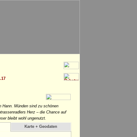
.17
ach Hann. Münden sind zu schönen
trassenradlers Herz – die Chance auf
ser bleibt wohl ungenutzt.
Karte + Geodaten