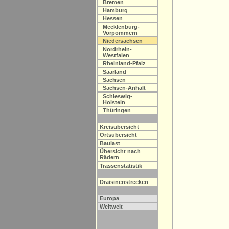
Bremen
Hamburg
Hessen
Mecklenburg-
Vorpommern
Niedersachsen
Nordrhein-
Westfalen
Rheinland-Pfalz
Saarland
Sachsen
Sachsen-Anhalt
Schleswig-
Holstein
Thüringen
Kreisübersicht
Ortsübersicht
Baulast
Übersicht nach
Rädern
Trassenstatistik
Draisinenstrecken
Europa
Weltweit