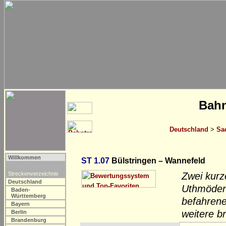
Bahn
Deutschland
>
Sa
Willkommen
ST 1.07
Bülstringen – Wannefeld
Streckenverzeichnis
Zwei kur
Deutschland
Uthmöden 
Baden-
Württemberg
befahrene
Bayern
weitere b
Berlin
Brandenburg