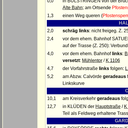
0,0
in BÜLSTRINGEN von der Brücke 
Alte Bahn
; am Ortsende
Pfosten
1,3
einen Weg queren (
Pfostensper
HAL
2,0
schräg links
: nicht freigeg. Z. 2
2,4
vor dem ehem. Bahnhof SATU
auf der Trasse (Z. 250): Verbund
4,0
vor dem ehem. Bahnhof
links
:
B
versetzt
:
Mühlentor
/
K 1106
4,7
der Vorfahrstraße
links
folgen:
L
5,2
am Abzw. Calvörde
geradeaus
Linkskurve
C
10,1
am Kreisverkehr
geradeaus
folg
12,7
in KLÜDEN der
Hauptstraße
/
K
Teil als Feldweg erhaltene Tras
GARDE