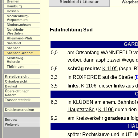
Bremen
Steckbrief / Literatur
Wegebes
Hamburg
Hessen
Mecklenburg-
Vorpommern
Niedersachsen
Fahrtrichtung Süd
Nordrhein-
Westfalen
Rheinland-Pfalz
Saarland
GARDE
Sachsen
0,0
am Ortsanfang WANNEFELD vo
Sachsen-Anhalt
Schleswig-
vorbei, dann asph.; zwei Wege 
Holstein
Thüringen
0,8
schräg rechts
:
K 1105
(asph. R
3,3
in ROXFÖRDE auf die Straße (
Kreisübersicht
Ortsübersicht
3,5
links
:
K 1106
; dieser
links
aus de
Baulast
Übersicht nach
C
Rädern
Trassenstatistik
6,3
in KLÜDEN am ehem. Bahnhof di
Hauptstraße
/
K 1106
durch den O
Draisinenstrecken
9,2
am Kreisverkehr
geradeaus
fol
Europa
Weltweit
HAL
später Rechtskurve und in UTH