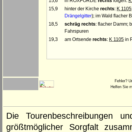
15,6
in ROXFÖRDE
rechts
folgen:
K
15,9
hinter der Kirche
rechts
:
K 1105
Drängelgitter
); im Wald flache
18,5
schräg rechts
: flacher Damm; 
Fahrspuren
19,3
am Ortsende
rechts
:
K 1105
in 
Fehler? U
Helfen Sie m
Die Tourenbeschreibungen un
größtmöglicher Sorgfalt zusamm