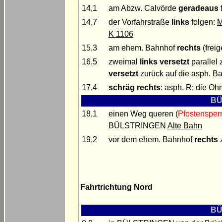
14,1
am Abzw. Calvörde
geradeaus
14,7
der Vorfahrstraße
links
folgen:
M
K 1106
15,3
am ehem. Bahnhof
rechts
(freig
16,5
zweimal
links versetzt
parallel
versetzt
zurück auf die asph. B
17,4
schräg rechts
: asph. R; die Oh
BÜ
18,1
einen Weg queren (
Pfostensper
BÜLSTRINGEN
Alte Bahn
19,2
vor dem ehem. Bahnhof
rechts
z
Fahrtrichtung Nord
BÜ