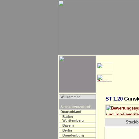
Willkommen
ST 1.20
Gunsle
Streckenverzeichnis
Deutschland
Baden-
Württemberg
Steckbr
Bayern
Berlin
Brandenburg