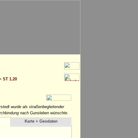
>
ST 1.20
rstedt wurde als straßenbegleitender
urchbindung nach Gunsleben wünschte.
Karte + Geodaten