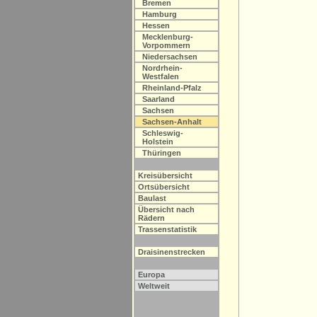
Bremen
Hamburg
Hessen
Mecklenburg-
Vorpommern
Niedersachsen
Nordrhein-
Westfalen
Rheinland-Pfalz
Saarland
Sachsen
Sachsen-Anhalt
Schleswig-
Holstein
Thüringen
Kreisübersicht
Ortsübersicht
Baulast
Übersicht nach
Rädern
Trassenstatistik
Draisinenstrecken
Europa
Weltweit