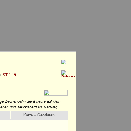
>
ST 1.19
ige Zechenbahn dient heute auf dem
sleben und Jakobsberg als Radweg.
Karte + Geodaten