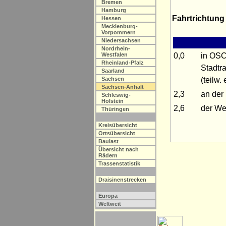
Bremen
Hamburg
Fahrtrichtung
Hessen
Mecklenburg-
Vorpommern
Niedersachsen
Nordrhein-
0,0
in OS
Westfalen
Rheinland-Pfalz
Stadtr
Saarland
(teilw.
Sachsen
Sachsen-Anhalt
2,3
an der
Schleswig-
Holstein
2,6
der We
Thüringen
Kreisübersicht
Ortsübersicht
Baulast
Übersicht nach
Rädern
Trassenstatistik
Draisinenstrecken
Europa
Weltweit