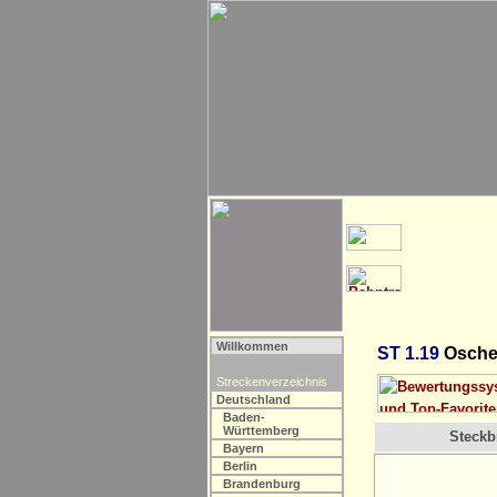
Willkommen
ST 1.19
Osche
Streckenverzeichnis
Deutschland
Baden-
Württemberg
Steckbr
Bayern
Berlin
Brandenburg