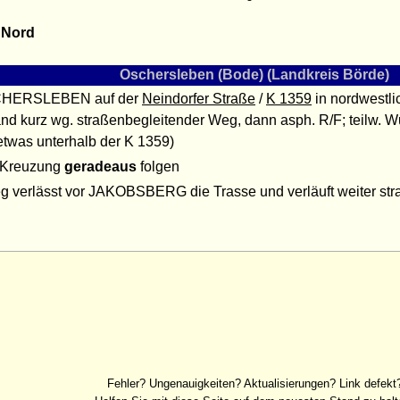
 Nord
Oschersleben (Bode) (Landkreis Börde)
CHERSLEBEN auf der
Neindorfer Straße
/
K 1359
in nordwestli
and kurz wg. straßenbegleitender Weg, dann asph. R/F; teilw. 
 etwas unterhalb der K 1359)
 Kreuzung
geradeaus
folgen
g verlässt vor JAKOBSBERG die Trasse und verläuft weiter stra
Fehler? Ungenauigkeiten? Aktualisierungen? Link defekt