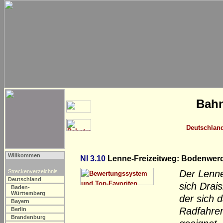
Bahn
Deutschlan
Willkommen
NI 3.10
Lenne-Freizeitweg: Bodenwer
Streckenverzeichnis
Der Lenne
Deutschland
sich Drai
Baden-
Württemberg
der sich 
Bayern
Radfahrer
Berlin
Brandenburg