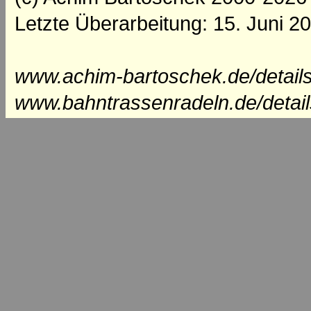
Letzte Überarbeitung: 15. Juni 2
www.achim-bartoschek.de/details
www.bahntrassenradeln.de/detail