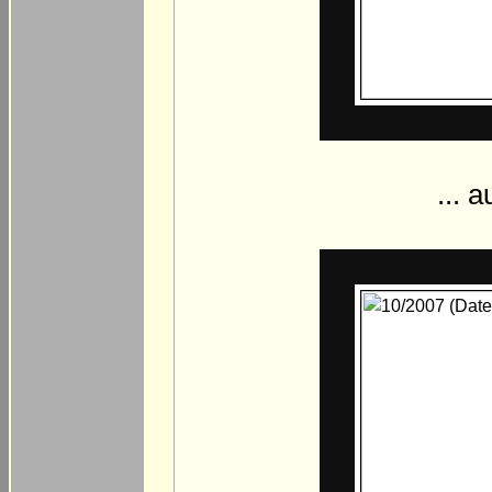
... a