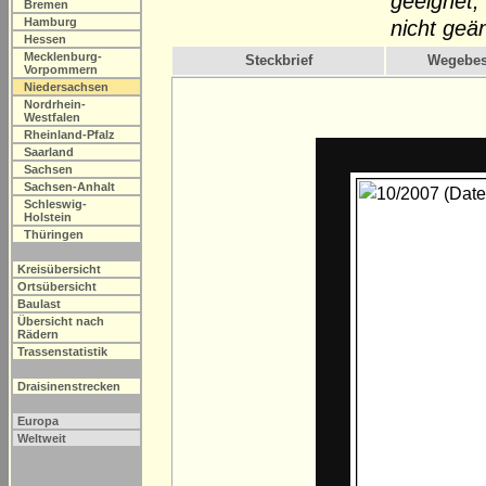
geeignet,
Bremen
Hamburg
nicht geän
Hessen
Mecklenburg-
Steckbrief
Wegebes
Vorpommern
Niedersachsen
Nordrhein-
Westfalen
Rheinland-Pfalz
Saarland
Sachsen
Sachsen-Anhalt
Schleswig-
Holstein
Thüringen
Kreisübersicht
Ortsübersicht
Baulast
Übersicht nach
Rädern
Trassenstatistik
Draisinenstrecken
Europa
Weltweit