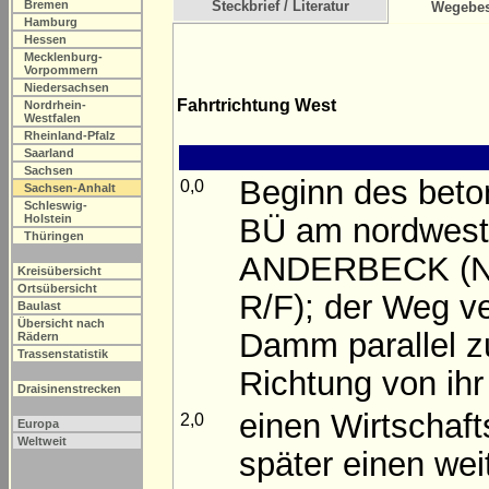
Bremen
Steckbrief / Literatur
Wegebes
Hamburg
Hessen
Mecklenburg-
Vorpommern
Niedersachsen
Fahrtrichtung West
Nordrhein-
Westfalen
Rheinland-Pfalz
Saarland
Sachsen
Beginn des bet
0,0
Sachsen-Anhalt
Schleswig-
BÜ am nordwest
Holstein
Thüringen
ANDERBECK (Näh
Kreisübersicht
Ortsübersicht
R/F); der Weg ver
Baulast
Übersicht nach
Damm parallel zu
Rädern
Trassenstatistik
Richtung von ih
Draisinenstrecken
einen Wirtschaf
2,0
Europa
Weltweit
später einen we