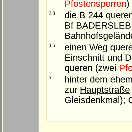
Pfostensperren
)
die B 244 quere
2,8
Bf BADERSLEBE
Bahnhofsgelände
einen Weg quer
3,5
Einschnitt und 
queren (zwei
Pf
hinter dem eh
5,1
zur
Hauptstraße
Gleisdenkmal); 