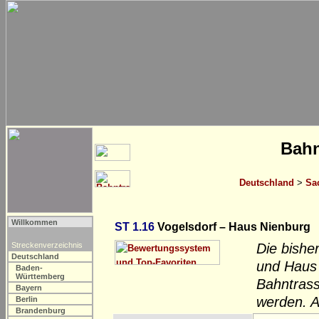
Bahn
Deutschland
>
Sa
Willkommen
ST 1.16
Vogelsdorf – Haus Nienburg
Streckenverzeichnis
Die bishe
Deutschland
und Haus 
Baden-
Württemberg
Bahntrass
Bayern
werden. A
Berlin
Brandenburg