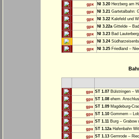
NI 3.20
Herzberg am Ha
gpx
NI 3.21
Gartetalbahn: 
gpx
NI 3.22
Kalefeld und Wi
gpx
NI 3.22a
Gittelde – Ba
gpx
NI 3.23
Bad Lauterberg
gpx
NI 3.24
Südharzeisenba
gpx
NI 3.25
Friedland – Nie
gpx
Bah
ST 1.07
Bülstringen – W
gpx
ST 1.08
ehem. Anschlu
gpx
ST 1.09
Magdeburg-Craca
gpx
ST 1.10
Gommern – Lobu
gpx
ST 1.11
Burg – Grabow u
gpx
ST 1.12a
Hafenbahn Wit
gpx
ST 1.13
Gernrode – Ried
gpx