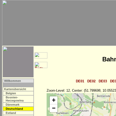
Bahn
Willkommen
DE01
DE02
DE03
DE
Kartenübersicht
Zoom-Level: 12, Center: (51.799698, 10.05523
Belgien
Bosnien-
+
Herzegowina
Dänemark
−
Deutschland
Estland