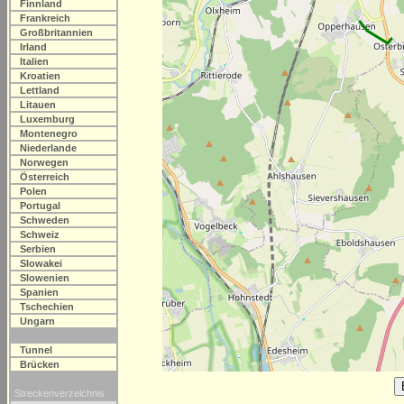
Finnland
Frankreich
Großbritannien
Irland
Italien
Kroatien
Lettland
Litauen
Luxemburg
Montenegro
Niederlande
Norwegen
Österreich
Polen
Portugal
Schweden
Schweiz
Serbien
Slowakei
Slowenien
Spanien
Tschechien
Ungarn
Tunnel
Brücken
Streckenverzeichnis