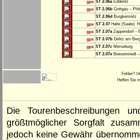
ST 2.06a
Edderitz
gpx
ST 2.06b
Gottgau – Plö
gpx
ST 2.06d
Burgkemnitz
ST 2.07
Halle (Saale): H
gpx
ST 2.07a
Zappendorf – 
gpx
ST 2.07b
Delitz am Ber
gpx
ST 2.07c
Merseburg
gpx
ST 2.07e
Beesenstedt – 
Fehler? U
Helfen Sie m
Die Tourenbeschreibungen un
größtmöglicher Sorgfalt zusamm
jedoch keine Gewähr übernomme