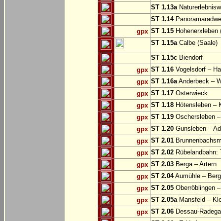
ST 1.13a
Naturerlebnisw
ST 1.14
Panoramaradweg 
ST 1.15
Hohenerxleben (
gpx
ST 1.15a
Calbe (Saale)
ST 1.15c
Biendorf
ST 1.16
Vogelsdorf – Ha
gpx
ST 1.16a
Anderbeck – W
gpx
ST 1.17
Osterwieck
gpx
ST 1.18
Hötensleben – 
gpx
ST 1.19
Oschersleben –
gpx
ST 1.20
Gunsleben – Ad
gpx
ST 2.01
Brunnenbachsm
gpx
ST 2.02
Rübelandbahn: T
gpx
ST 2.03
Berga – Artern
gpx
ST 2.04
Aumühle – Ber
gpx
ST 2.05
Oberröblingen – 
gpx
ST 2.05a
Mansfeld – Klo
gpx
ST 2.06
Dessau-Radegas
gpx