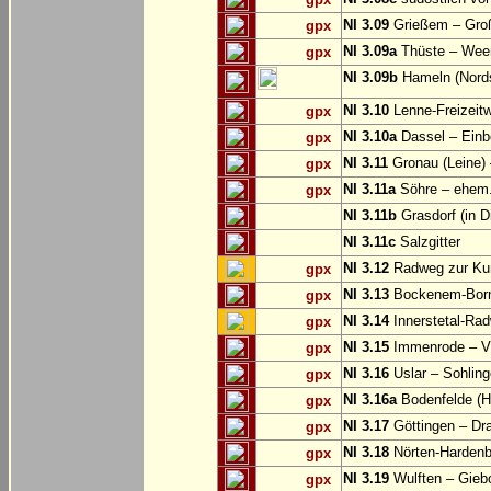
NI 3.09
Grießem – Groß
gpx
NI 3.09a
Thüste – Wee
gpx
NI 3.09b
Hameln (Nords
NI 3.10
Lenne-Freizeit
gpx
NI 3.10a
Dassel – Einb
gpx
NI 3.11
Gronau (Leine) 
gpx
NI 3.11a
Söhre – ehem. 
gpx
NI 3.11b
Grasdorf (in D
NI 3.11c
Salzgitter
NI 3.12
Radweg zur Kun
gpx
NI 3.13
Bockenem-Born
gpx
NI 3.14
Innerstetal-Rad
gpx
NI 3.15
Immenrode – V
gpx
NI 3.16
Uslar – Sohlin
gpx
NI 3.16a
Bodenfelde (H
gpx
NI 3.17
Göttingen – Dra
gpx
NI 3.18
Nörten-Hardenb
gpx
NI 3.19
Wulften – Gieb
gpx