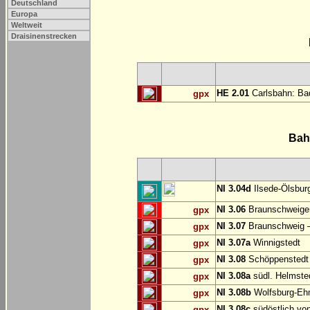
Deutschland
Europa
Weltweit
Draisinenstrecken
HE 2.01
Carlsbahn: Bad
gpx
Bah
NI 3.04d
Ilsede-Ölsburg
NI 3.06
Braunschweiger
gpx
NI 3.07
Braunschweig 
gpx
NI 3.07a
Winnigstedt
gpx
NI 3.08
Schöppenstedt
gpx
NI 3.08a
südl. Helmste
gpx
NI 3.08b
Wolfsburg-E
gpx
NI 3.08c
südöstlich vo
gpx