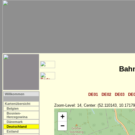
Bahn
Willkommen
DE01
DE02
DE03
DE
Kartenübersicht
Zoom-Level: 14, Center: (52.110143, 10.17179
Belgien
Bosnien-
+
Herzegowina
Dänemark
−
Deutschland
Estland