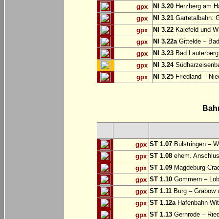
NI 3.20
Herzberg am Ha
gpx
NI 3.21
Gartetalbahn: 
gpx
NI 3.22
Kalefeld und Wi
gpx
NI 3.22a
Gittelde – Ba
gpx
NI 3.23
Bad Lauterberg
gpx
NI 3.24
Südharzeisenba
gpx
NI 3.25
Friedland – Nie
gpx
Bah
ST 1.07
Bülstringen – W
gpx
ST 1.08
ehem. Anschlu
gpx
ST 1.09
Magdeburg-Craca
gpx
ST 1.10
Gommern – Lobu
gpx
ST 1.11
Burg – Grabow u
gpx
ST 1.12a
Hafenbahn Wit
gpx
ST 1.13
Gernrode – Ried
gpx