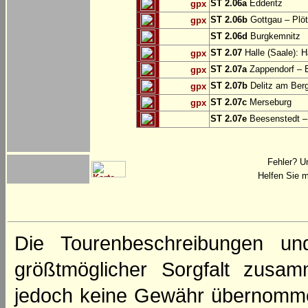
ST 2.06a
Edderitz
gpx
ST 2.06b
Gottgau – Plö
gpx
ST 2.06d
Burgkemnitz
ST 2.07
Halle (Saale): H
gpx
ST 2.07a
Zappendorf – 
gpx
ST 2.07b
Delitz am Ber
gpx
ST 2.07c
Merseburg
gpx
ST 2.07e
Beesenstedt – 
Fehler? U
Helfen Sie m
Die Tourenbeschreibungen un
größtmöglicher Sorgfalt zusamm
jedoch keine Gewähr übernomme