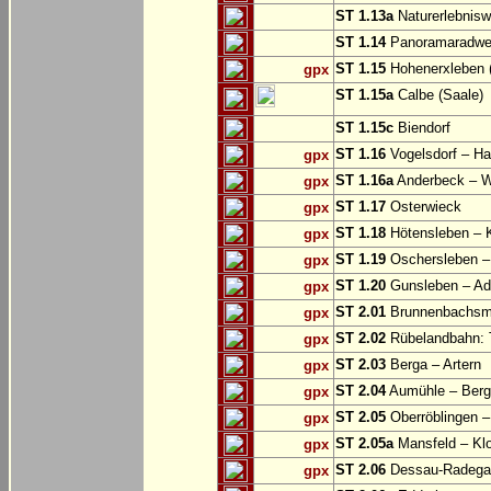
ST 1.13a
Naturerlebnisw
ST 1.14
Panoramaradweg 
ST 1.15
Hohenerxleben (
gpx
ST 1.15a
Calbe (Saale)
ST 1.15c
Biendorf
ST 1.16
Vogelsdorf – Ha
gpx
ST 1.16a
Anderbeck – W
gpx
ST 1.17
Osterwieck
gpx
ST 1.18
Hötensleben – 
gpx
ST 1.19
Oschersleben –
gpx
ST 1.20
Gunsleben – Ad
gpx
ST 2.01
Brunnenbachsm
gpx
ST 2.02
Rübelandbahn: T
gpx
ST 2.03
Berga – Artern
gpx
ST 2.04
Aumühle – Ber
gpx
ST 2.05
Oberröblingen – 
gpx
ST 2.05a
Mansfeld – Klo
gpx
ST 2.06
Dessau-Radegas
gpx