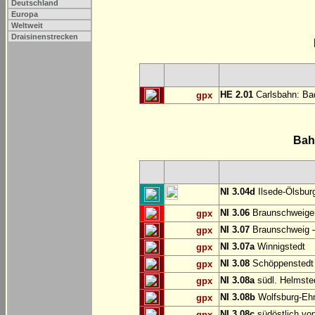
Deutschland
Europa
Weltweit
Draisinenstrecken
HE 2.01
Carlsbahn: Bad
gpx
Bah
NI 3.04d
Ilsede-Ölsburg
NI 3.06
Braunschweiger
gpx
NI 3.07
Braunschweig 
gpx
NI 3.07a
Winnigstedt
gpx
NI 3.08
Schöppenstedt
gpx
NI 3.08a
südl. Helmste
gpx
NI 3.08b
Wolfsburg-E
gpx
NI 3.08c
südöstlich vo
gpx