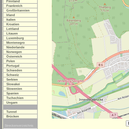
Finnland
Frankreich
Großbritannien
Irland
Italien
Kroatien
Lettland
Litauen
Luxemburg
Montenegro
Niederlande
Norwegen
Österreich
Polen
Portugal
Schweden
Schweiz
Serbien
Slowakei
Slowenien
Spanien
Tschechien
Ungarn
Tunnel
Brücken
Streckenverzeichnis