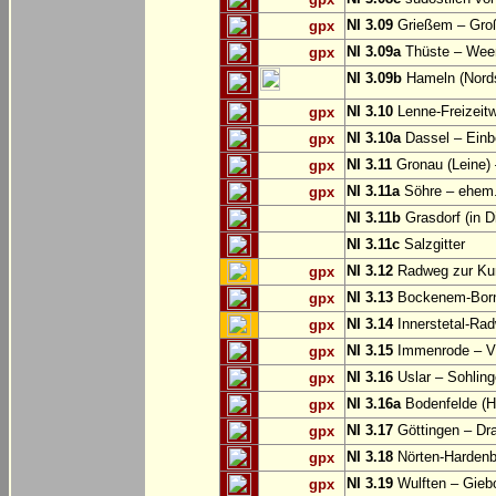
NI 3.09
Grießem – Groß
gpx
NI 3.09a
Thüste – Wee
gpx
NI 3.09b
Hameln (Nords
NI 3.10
Lenne-Freizeit
gpx
NI 3.10a
Dassel – Einb
gpx
NI 3.11
Gronau (Leine) 
gpx
NI 3.11a
Söhre – ehem. 
gpx
NI 3.11b
Grasdorf (in D
NI 3.11c
Salzgitter
NI 3.12
Radweg zur Kun
gpx
NI 3.13
Bockenem-Born
gpx
NI 3.14
Innerstetal-Rad
gpx
NI 3.15
Immenrode – V
gpx
NI 3.16
Uslar – Sohlin
gpx
NI 3.16a
Bodenfelde (H
gpx
NI 3.17
Göttingen – Dra
gpx
NI 3.18
Nörten-Hardenb
gpx
NI 3.19
Wulften – Gieb
gpx