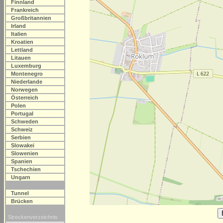
Finnland
Frankreich
Großbritannien
Irland
Italien
Kroatien
Lettland
Litauen
Luxemburg
Montenegro
Niederlande
Norwegen
Österreich
Polen
Portugal
Schweden
Schweiz
Serbien
Slowakei
Slowenien
Spanien
Tschechien
Ungarn
Tunnel
Brücken
Streckenverzeichnis