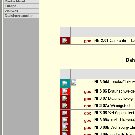
Deutschland
Europa
Weltweit
Draisinenstrecken
HE 2.01
Carlsbahn: Bad
gpx
Bah
NI 3.04d
Ilsede-Ölsburg
NI 3.06
Braunschweiger
gpx
NI 3.07
Braunschweig 
gpx
NI 3.07a
Winnigstedt
gpx
NI 3.08
Schöppenstedt
gpx
NI 3.08a
südl. Helmste
gpx
NI 3.08b
Wolfsburg-E
gpx
NI 3.08c
südöstlich vo
gpx