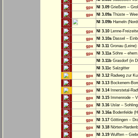
NI 3.09
Grießem – Groß
gpx
NI 3.09a
Thüste – Wee
gpx
NI 3.09b
Hameln (Nords
NI 3.10
Lenne-Freizeit
gpx
NI 3.10a
Dassel – Einb
gpx
NI 3.11
Gronau (Leine) 
gpx
NI 3.11a
Söhre – ehem. 
gpx
NI 3.11b
Grasdorf (in D
NI 3.11c
Salzgitter
NI 3.12
Radweg zur Kun
gpx
NI 3.13
Bockenem-Born
gpx
NI 3.14
Innerstetal-Rad
gpx
NI 3.15
Immenrode – V
gpx
NI 3.16
Uslar – Sohlin
gpx
NI 3.16a
Bodenfelde (H
gpx
NI 3.17
Göttingen – Dra
gpx
NI 3.18
Nörten-Hardenb
gpx
NI 3.19
Wulften – Gieb
gpx