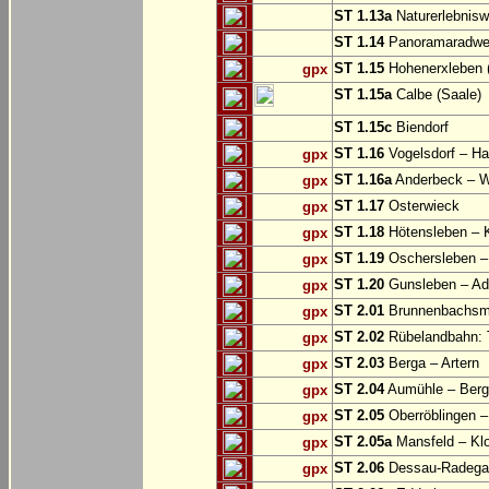
ST 1.13a
Naturerlebnisw
ST 1.14
Panoramaradweg 
ST 1.15
Hohenerxleben (
gpx
ST 1.15a
Calbe (Saale)
ST 1.15c
Biendorf
ST 1.16
Vogelsdorf – Ha
gpx
ST 1.16a
Anderbeck – W
gpx
ST 1.17
Osterwieck
gpx
ST 1.18
Hötensleben – 
gpx
ST 1.19
Oschersleben –
gpx
ST 1.20
Gunsleben – Ad
gpx
ST 2.01
Brunnenbachsm
gpx
ST 2.02
Rübelandbahn: T
gpx
ST 2.03
Berga – Artern
gpx
ST 2.04
Aumühle – Ber
gpx
ST 2.05
Oberröblingen – 
gpx
ST 2.05a
Mansfeld – Klo
gpx
ST 2.06
Dessau-Radegas
gpx