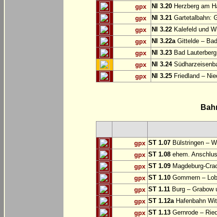
NI 3.20
Herzberg am Ha
gpx
NI 3.21
Gartetalbahn: 
gpx
NI 3.22
Kalefeld und Wi
gpx
NI 3.22a
Gittelde – Ba
gpx
NI 3.23
Bad Lauterberg
gpx
NI 3.24
Südharzeisenba
gpx
NI 3.25
Friedland – Nie
gpx
Bah
ST 1.07
Bülstringen – W
gpx
ST 1.08
ehem. Anschlu
gpx
ST 1.09
Magdeburg-Craca
gpx
ST 1.10
Gommern – Lobu
gpx
ST 1.11
Burg – Grabow u
gpx
ST 1.12a
Hafenbahn Wit
gpx
ST 1.13
Gernrode – Ried
gpx