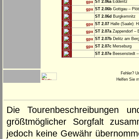
ST 2.06a
Edderitz
gpx
ST 2.06b
Gottgau – Plö
gpx
ST 2.06d
Burgkemnitz
ST 2.07
Halle (Saale): H
gpx
ST 2.07a
Zappendorf – 
gpx
ST 2.07b
Delitz am Ber
gpx
ST 2.07c
Merseburg
gpx
ST 2.07e
Beesenstedt – 
Fehler? U
Helfen Sie m
Die Tourenbeschreibungen un
größtmöglicher Sorgfalt zusamm
jedoch keine Gewähr übernomme