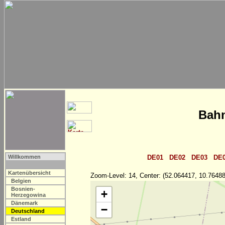
Bahn
Willkommen
DE01
DE02
DE03
DE
Kartenübersicht
Zoom-Level: 14, Center: (52.064417, 10.76488
Belgien
Bosnien-
+
Herzegowina
Dänemark
−
Deutschland
Estland