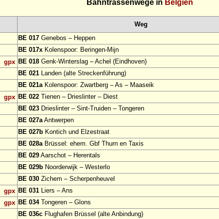
Bahntrassenwege in
Belgien
Weg
BE 017
Genebos – Heppen
BE 017x
Kolenspoor: Beringen-Mijn
BE 018
Genk-Winterslag – Achel (Eindhoven)
gpx
BE 021
Landen (alte Streckenführung)
BE 021a
Kolenspoor: Zwartberg – As – Maaseik
BE 022
Tienen – Drieslinter – Diest
gpx
BE 023
Drieslinter – Sint-Truiden – Tongeren
BE 027a
Antwerpen
BE 027b
Kontich und Elzestraat
BE 028a
Brüssel: ehem. Gbf Thurn en Taxis
BE 029
Aarschot – Herentals
BE 029b
Noorderwijk – Westerlo
BE 030
Zichem – Scherpenheuvel
BE 031
Liers – Ans
gpx
BE 034
Tongeren – Glons
gpx
BE 036c
Flughafen Brüssel (alte Anbindung)