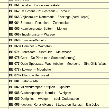
BE 061
Leireken: Londerzeel – Aalst
BE 062
De Groene 62: Oostende – Torhout
BE 063
Vrijbosroute: Kortemark – Boezinge (nördl. Ieper)
BE 064
Stroroute: Roeselare – Zonnebeke
BE 065
Kezelbergroute: Beitem – Menen
BE 066a
Ingelmunster – Waregem
BE 068
Comines-Warneton
BE 069a
Comines – Warneton
BE 074
Frontzaate: Diksmuide – Nieuwpoort
BE 075
Gent – De Pinte (alte Streckenführung)
BE 077
Oude Spoorzate: Wachtebeke – Moerbeke – Sint-Gillis-Waas
BE 077a
Lokeren – Moerbeke
BE 078a
Blaton – Bernissart
BE 081
Blaton – Ath
BE 082
Mijnwerkerspad: Strijpen – Opbrakel
BE 083
Guldenspoorpad: Kortrijk – Avelgem
BE 085
Dottignies – Avelgem – südl. Oudenaarde
BE 086
(geplant: Renaix/Ronse –) Leuze-en-Hainaut – Basècles