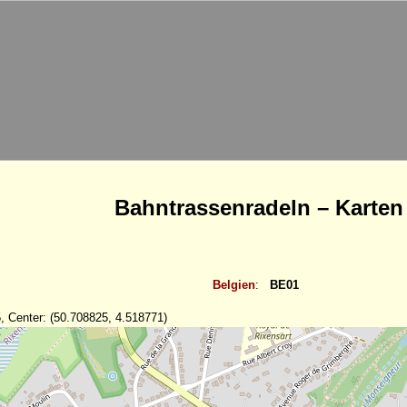
Bahntrassenradeln – Karten
Belgien
:
BE01
, Center: (50.708825, 4.518771)