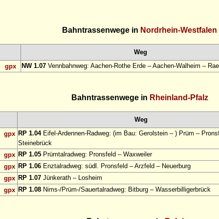
Bahntrassenwege in
Nordrhein-Westfalen
Weg
NW 1.07
Vennbahnweg: Aachen-Rothe Erde – Aachen-Walheim – Rae
gpx
Bahntrassenwege in
Rheinland-Pfalz
Weg
RP 1.04
Eifel-Ardennen-Radweg: (im Bau: Gerolstein – ) Prüm – Pronsf
gpx
Steinebrück
RP 1.05
Prümtalradweg: Pronsfeld – Waxweiler
gpx
RP 1.06
Enztalradweg: südl. Pronsfeld – Arzfeld – Neuerburg
gpx
RP 1.07
Jünkerath – Losheim
gpx
RP 1.08
Nims-/Prüm-/Sauertalradweg: Bitburg – Wasserbilligerbrück
gpx