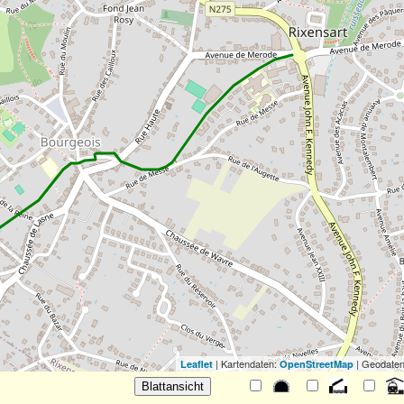
| Kartendaten:
| Geodaten
Leaflet
OpenStreetMap