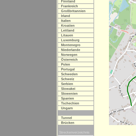
Finnland
Frankreich
Großbritannien
Irland
Italien
Kroatien
Lettland
Litauen
Luxemburg
Montenegro
Niederlande
Norwegen
Österreich
Polen
Portugal
Schweden
Schweiz
Serbien
Slowakei
Slowenien
Spanien
Tschechien
Ungarn
Tunnel
Brücken
Streckenverzeichnis