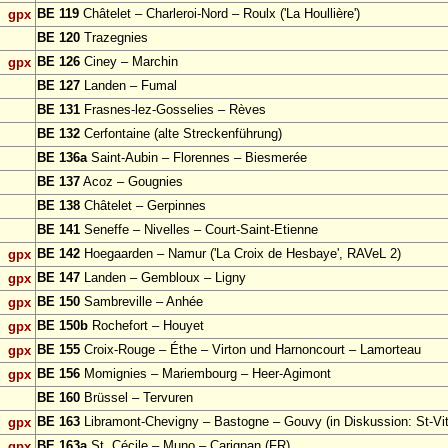
BE 119
Châtelet – Charleroi-Nord – Roulx ('La Houllière')
gpx
BE 120
Trazegnies
BE 126
Ciney – Marchin
gpx
BE 127
Landen – Fumal
BE 131
Frasnes-lez-Gosselies – Rèves
BE 132
Cerfontaine (alte Streckenführung)
BE 136a
Saint-Aubin – Florennes – Biesmerée
BE 137
Acoz – Gougnies
BE 138
Châtelet – Gerpinnes
BE 141
Seneffe – Nivelles – Court-Saint-Etienne
BE 142
Hoegaarden – Namur ('La Croix de Hesbaye', RAVeL 2)
gpx
BE 147
Landen – Gembloux – Ligny
gpx
BE 150
Sambreville – Anhée
gpx
BE 150b
Rochefort – Houyet
gpx
BE 155
Croix-Rouge – Éthe – Virton und Harnoncourt – Lamorteau
gpx
BE 156
Momignies – Mariembourg – Heer-Agimont
gpx
BE 160
Brüssel – Tervuren
BE 163
Libramont-Chevigny – Bastogne – Gouvy (in Diskussion: St-Vit
gpx
BE 163a
St. Cécile – Muno – Carignan (FR)
gpx