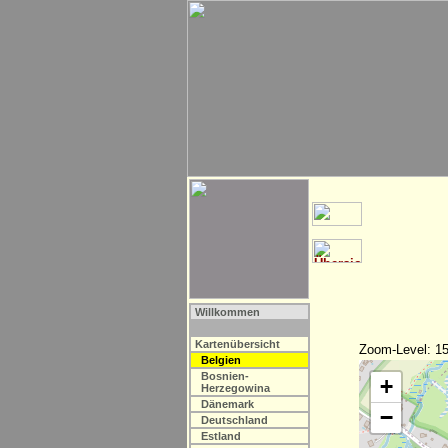
Willkommen
Kartenübersicht
Zoom-Level: 15
Belgien
Bosnien-
+
Herzegowina
Dänemark
−
Deutschland
Estland