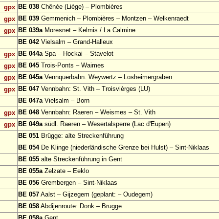
BE 038
Chênée (Liège) – Plombières
gpx
BE 039
Gemmenich – Plombières – Montzen – Welkenraedt
gpx
BE 039a
Moresnet – Kelmis / La Calmine
gpx
BE 042
Vielsalm – Grand-Halleux
BE 044a
Spa – Hockai – Stavelot
gpx
BE 045
Trois-Ponts – Waimes
gpx
BE 045a
Vennquerbahn: Weywertz – Losheimergraben
gpx
BE 047
Vennbahn: St. Vith – Troisvièrges (LU)
gpx
BE 047a
Vielsalm – Born
BE 048
Vennbahn: Raeren – Weismes – St. Vith
gpx
BE 049a
südl. Raeren – Wesertalsperre (Lac d'Eupen)
gpx
BE 051
Brügge: alte Streckenführung
BE 054
De Klinge (niederländische Grenze bei Hulst) – Sint-Niklaas
BE 055
alte Streckenführung in Gent
BE 055a
Zelzate – Eeklo
BE 056
Grembergen – Sint-Niklaas
BE 057
Aalst – Gijzegem (geplant: – Oudegem)
BE 058
Abdijenroute: Donk – Brugge
BE 058a
Gent