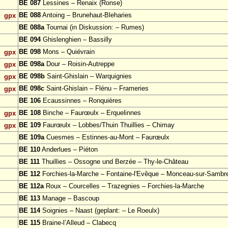
BE 087
Lessines – Renaix (Ronse)
BE 088
Antoing – Brunehaut-Bleharies
gpx
BE 088a
Tournai (in Diskussion: – Rumes)
BE 094
Ghislenghien – Bassilly
BE 098
Mons – Quiévrain
gpx
BE 098a
Dour – Roisin-Autreppe
gpx
BE 098b
Saint-Ghislain – Warquignies
gpx
BE 098c
Saint-Ghislain – Flénu – Frameries
gpx
BE 106
Ecaussinnes – Ronquières
BE 108
Binche – Faurœulx – Erquelinnes
gpx
BE 109
Faurœulx – Lobbes/Thuin Thuillies – Chimay
gpx
BE 109a
Cuesmes – Estinnes-au-Mont – Faurœulx
BE 110
Anderlues – Piéton
BE 111
Thuillies – Ossogne und Berzée – Thy-le-Château
BE 112
Forchies-la-Marche – Fontaine-l'Evêque – Monceau-sur-Sambr
BE 112a
Roux – Courcelles – Trazegnies – Forchies-la-Marche
BE 113
Manage – Bascoup
BE 114
Soignies – Naast (geplant: – Le Roeulx)
BE 115
Braine-l’Alleud – Clabecq