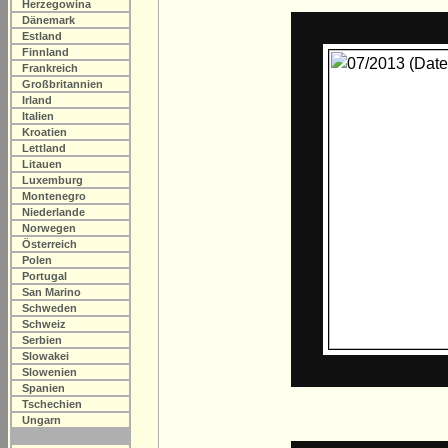
Herzegowina
Dänemark
Estland
Finnland
Frankreich
Großbritannien
Irland
Italien
Kroatien
Lettland
Litauen
Luxemburg
Montenegro
Niederlande
Norwegen
Österreich
Polen
Portugal
San Marino
Schweden
Schweiz
Serbien
Slowakei
Slowenien
Spanien
Tschechien
Ungarn