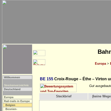
Bahn
Europa
>
Willkommen
BE 155
Croix-Rouge – Éthe – Virton 
Streckenverzeichnis
Gut ausgebaute
Deutschland
Steckbrief
(keine Wege
Europa
Rail-trails in Europe
Belgien
Bosnien-