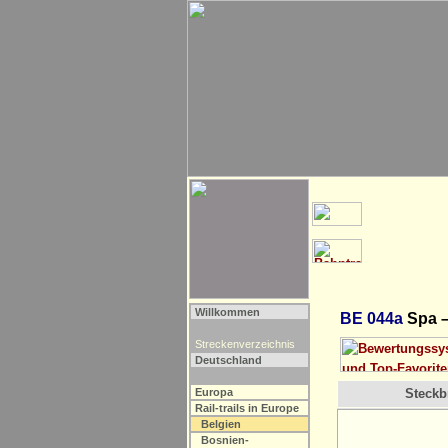
Willkommen
BE 044a
Spa –
Streckenverzeichnis
Deutschland
Europa
Steckbr
Rail-trails in Europe
Belgien
Bosnien-