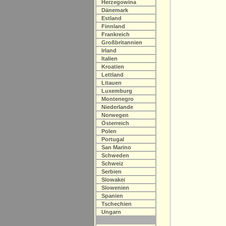
Herzegowina
Dänemark
Estland
Finnland
Frankreich
Großbritannien
Irland
Italien
Kroatien
Lettland
Litauen
Luxemburg
Montenegro
Niederlande
Norwegen
Österreich
Polen
Portugal
San Marino
Schweden
Schweiz
Serbien
Slowakei
Slowenien
Spanien
Tschechien
Ungarn