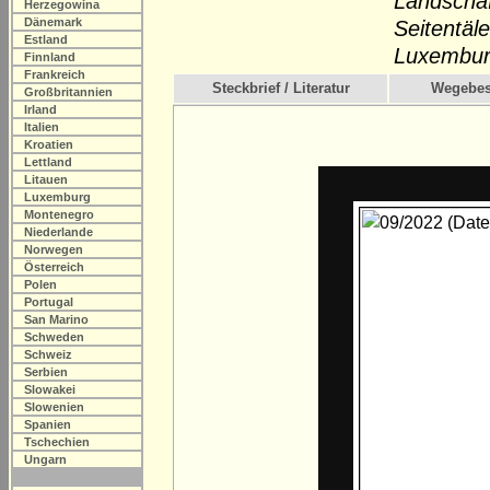
Landschaf
Herzegowina
Dänemark
Seitentäl
Estland
Luxemburg
Finnland
Frankreich
Steckbrief / Literatur
Wegebes
Großbritannien
Irland
Italien
Kroatien
Lettland
Litauen
Luxemburg
Montenegro
Niederlande
Norwegen
Österreich
Polen
Portugal
San Marino
Schweden
Schweiz
Serbien
Slowakei
Slowenien
Spanien
Tschechien
Ungarn