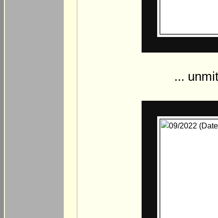
... unm