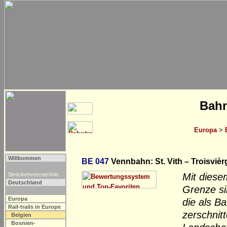
Bahn
Europa
>
Willkommen
BE 047
Vennbahn: St. Vith – Troisviè
Streckenverzeichnis
Mit diese
Deutschland
Grenze s
Europa
die als B
Rail-trails in Europe
zerschnit
Belgien
Bosnien-