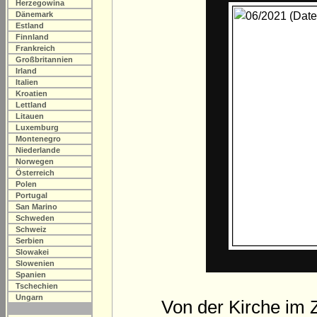
Herzegowina
Dänemark
Estland
Finnland
Frankreich
Großbritannien
Irland
Italien
Kroatien
Lettland
Litauen
Luxemburg
Montenegro
Niederlande
Norwegen
Österreich
Polen
Portugal
San Marino
Schweden
Schweiz
Serbien
Slowakei
Slowenien
Spanien
Tschechien
Ungarn
Von der Kirche im 