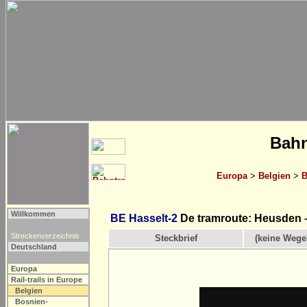
Bahn
Europa
>
Belgien
>
B
Willkommen
BE Hasselt-2
De tramroute: Heusden 
Streckenverzeichnis
Steckbrief
(keine Wege
Deutschland
Europa
Rail-trails in Europe
Belgien
Bosnien-