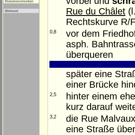
vorbei und
schrä
Draisinenstrecken
Rue du Châlet
(l
Weltweit
Rechtskurve R/F 
vor dem Friedho
0,8
asph. Bahntrasse
überqueren
später eine Stra
einer Brücke hi
hinter einem eh
2,5
kurz darauf weit
die Rue Malvau
3,2
eine Straße übe