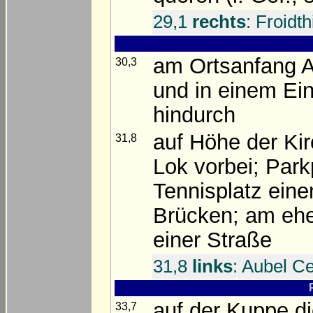
29,1
rechts
: Froidth
am Ortsanfang A
30,3
und in einem Ein
hindurch
auf Höhe der Kir
31,8
Lok vorbei; Park
Tennisplatz eine
Brücken; am ehe
einer Straße
31,8
links
: Aubel C
auf der Kuppe di
33,7