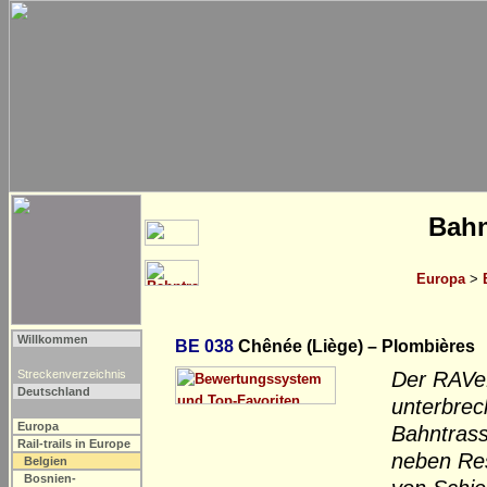
Bahn
Europa
>
Willkommen
BE 038
Chênée (Liège) – Plombières
Streckenverzeichnis
Der RAVeL
Deutschland
unterbrec
Europa
Bahntrass
Rail-trails in Europe
neben Res
Belgien
Bosnien-