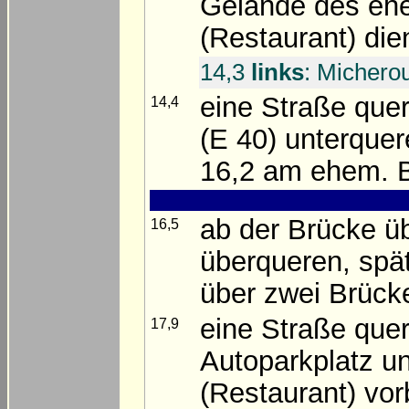
Gelände des e
(Restaurant) die
14,3
links
: Michero
eine Straße quer
14,4
(E 40) unterquer
16,2 am ehem. 
ab der Brücke ü
16,5
überqueren, spä
über zwei Brücken
eine Straße que
17,9
Autoparkplatz 
(Restaurant) vor