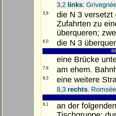
3,2
links
: Grivegnée
die N 3 versetzt
3,9
Zufahrten zu ei
überqueren; zwe
die N 3 überque
6,0
BE
eine Brücke unte
am ehem. Bahnh
7,9
eine weitere Str
8,3
8,3
rechts
. Romsée
an der folgende
9,1
Tischgruppe; dur