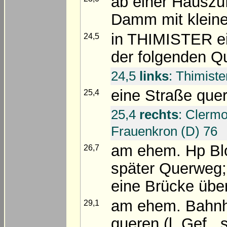
ab einer Hauszu
Damm mit kleine
in THIMISTER ei
24,5
der folgenden Q
24,5
links
: Thimiste
eine Straße que
25,4
25,4
rechts
: Clermo
Frauenkron (D) 76
am ehem. Hp Blo
26,7
später Querweg;
eine Brücke übe
am ehem. Bahnh
29,1
queren (l. Gef., s