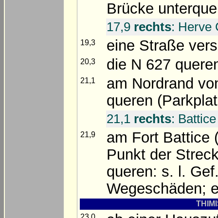
Brücke unterque
17,9
rechts
: Herve 
eine Straße vers
19,3
die N 627 queren
20,3
am Nordrand von
21,1
queren (Parkplat
21,1
rechts
: Battice
am Fort Battice
21,9
Punkt der Streck
queren: s. l. Gef
Wegeschäden; e
THIMI
23,0