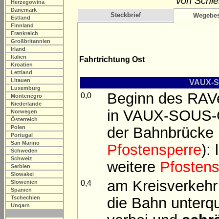
von Schie
Herzegowina
Dänemark
Steckbrief
Wegebes
Estland
Finnland
Frankreich
Großbritannien
Irland
Italien
Fahrtrichtung Ost
Kroatien
Lettland
Litauen
VAUX-S
Luxemburg
Beginn des RAVe
0,0
Montenegro
Niederlande
in VAUX-SOUS-
Norwegen
Österreich
der Bahnbrücke ü
Polen
Portugal
San Marino
Pfostensperre
):
Schweden
Schweiz
weitere
Pfostens
Serbien
Slowakei
am Kreisverkehr 
0,4
Slowenien
Spanien
die Bahn unterq
Tschechien
Ungarn