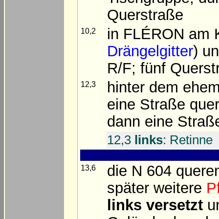
Querstraße
in FLÉRON am Kr
10,2
Drängelgitter
) u
R/F; fünf Querst
hinter dem ehe
12,3
eine Straße quer
dann eine Straß
12,3
links
: Retinne
die N 604 quere
13,6
später weitere
P
links versetzt
u