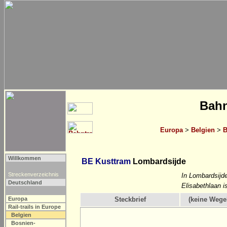
Bahn
Europa
>
Belgien
>
B
Willkommen
BE Kusttram
Lombardsijde
Streckenverzeichnis
In Lombardsijde
Deutschland
Elisabethlaan i
Europa
Steckbrief
(keine Wege
Rail-trails in Europe
Belgien
Bosnien-