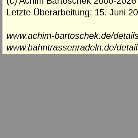
(c) Achim Bartoschek 2000-2026
Letzte Überarbeitung: 15. Juni 2
www.achim-bartoschek.de/details
www.bahntrassenradeln.de/detai