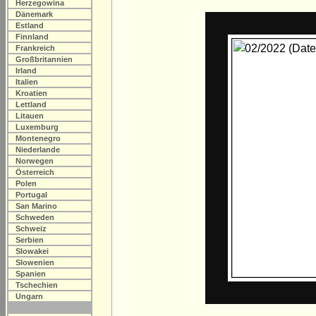
Herzegowina
Dänemark
Estland
Finnland
Frankreich
Großbritannien
Irland
Italien
Kroatien
Lettland
Litauen
Luxemburg
Montenegro
Niederlande
Norwegen
Österreich
Polen
Portugal
San Marino
Schweden
Schweiz
Serbien
Slowakei
Slowenien
Spanien
Tschechien
Ungarn