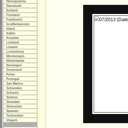
Herzegowina
Dänemark
Estland
Finnland
Frankreich
Großbritannien
Irland
Italien
Kroatien
Lettland
Litauen
Luxemburg
Montenegro
Niederlande
Norwegen
Österreich
Polen
Portugal
San Marino
Schweden
Schweiz
Serbien
Slowakei
Slowenien
Spanien
Tschechien
Ungarn