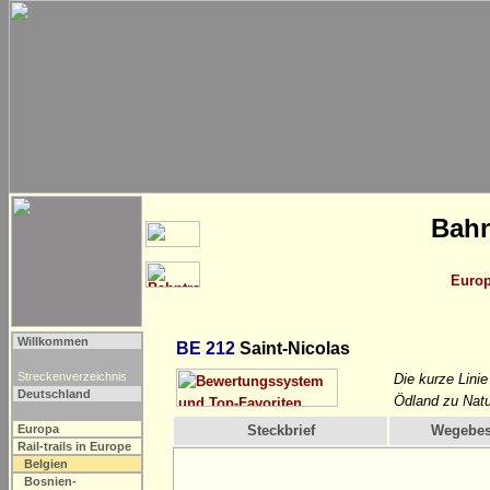
Bahn
Euro
Willkommen
BE 212
Saint-Nicolas
Streckenverzeichnis
Die kurze Lini
Deutschland
Ödland zu Natu
Europa
Steckbrief
Wegebes
Rail-trails in Europe
Belgien
Bosnien-