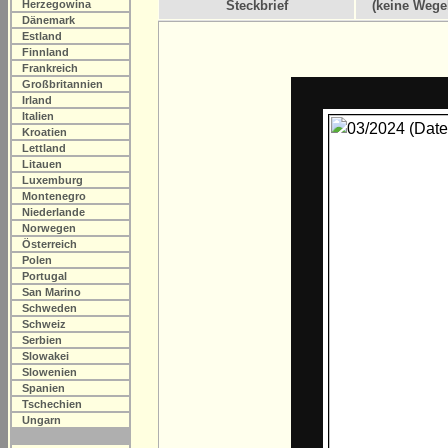
Herzegowina
Steckbrief
(keine Wege
Dänemark
Estland
Finnland
Frankreich
Großbritannien
Irland
Italien
Kroatien
Lettland
Litauen
Luxemburg
Montenegro
Niederlande
Norwegen
Österreich
Polen
Portugal
San Marino
Schweden
Schweiz
Serbien
Slowakei
Slowenien
Spanien
Tschechien
Ungarn