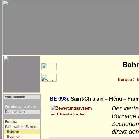
Bahn
Europa
>
B
Willkommen
BE 098c
Saint-Ghislain – Flénu – Fra
Streckenverzeichnis
Der viert
Deutschland
Borinage 
Europa
Zechenanl
Rail-trails in Europe
direkt d
Belgien
Bosnien-