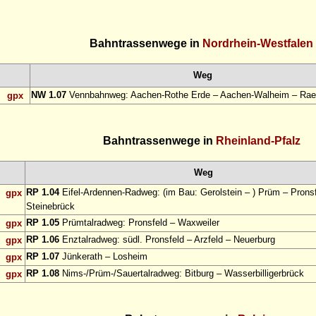
Bahntrassenwege in
Nordrhein-Westfalen
Weg
NW 1.07
Vennbahnweg: Aachen-Rothe Erde – Aachen-Walheim – Rae
gpx
Bahntrassenwege in
Rheinland-Pfalz
Weg
RP 1.04
Eifel-Ardennen-Radweg: (im Bau: Gerolstein – ) Prüm – Pronsf
gpx
Steinebrück
RP 1.05
Prümtalradweg: Pronsfeld – Waxweiler
gpx
RP 1.06
Enztalradweg: südl. Pronsfeld – Arzfeld – Neuerburg
gpx
RP 1.07
Jünkerath – Losheim
gpx
RP 1.08
Nims-/Prüm-/Sauertalradweg: Bitburg – Wasserbilligerbrück
gpx