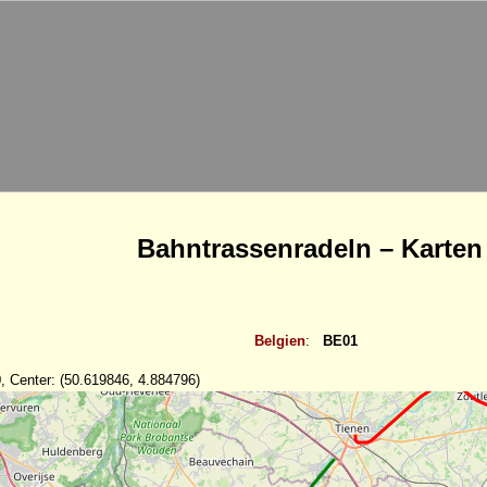
Bahntrassenradeln – Karten
Belgien
:
BE01
, Center: (50.619846, 4.884796)