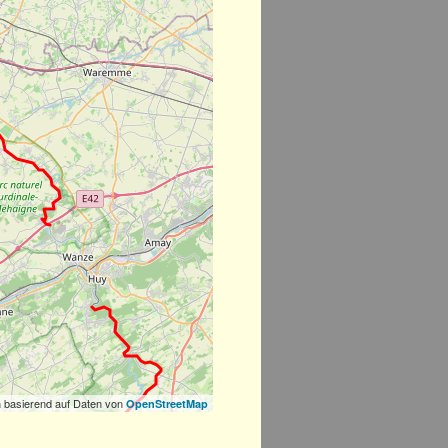
 basierend auf Daten von
OpenStreetMap