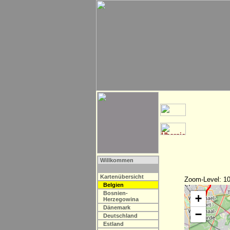
Willkommen
Kartenübersicht
Zoom-Level: 10
Belgien
Bosnien-
+
Herzegowina
Dänemark
−
Deutschland
Estland