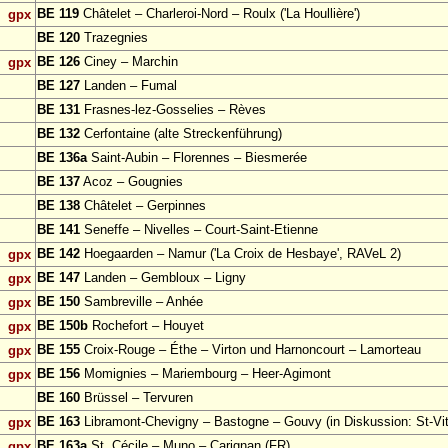
BE 119
Châtelet – Charleroi-Nord – Roulx ('La Houllière')
gpx
BE 120
Trazegnies
BE 126
Ciney – Marchin
gpx
BE 127
Landen – Fumal
BE 131
Frasnes-lez-Gosselies – Rèves
BE 132
Cerfontaine (alte Streckenführung)
BE 136a
Saint-Aubin – Florennes – Biesmerée
BE 137
Acoz – Gougnies
BE 138
Châtelet – Gerpinnes
BE 141
Seneffe – Nivelles – Court-Saint-Etienne
BE 142
Hoegaarden – Namur ('La Croix de Hesbaye', RAVeL 2)
gpx
BE 147
Landen – Gembloux – Ligny
gpx
BE 150
Sambreville – Anhée
gpx
BE 150b
Rochefort – Houyet
gpx
BE 155
Croix-Rouge – Éthe – Virton und Harnoncourt – Lamorteau
gpx
BE 156
Momignies – Mariembourg – Heer-Agimont
gpx
BE 160
Brüssel – Tervuren
BE 163
Libramont-Chevigny – Bastogne – Gouvy (in Diskussion: St-Vit
gpx
BE 163a
St. Cécile – Muno – Carignan (FR)
gpx