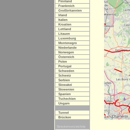
Finnland
Frankreich
Großbritannien
Irland
Italien
Kroatien
Lettland
Litauen
Luxemburg
Montenegro
Niederlande
Norwegen
Österreich
Polen
Portugal
Schweden
Schweiz
Serbien
Slowakei
Slowenien
Spanien
Tschechien
Ungarn
Tunnel
Brücken
Streckenverzeichnis