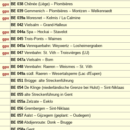
BE 038
Chênée (Liège) – Plombières
gpx
BE 039
Gemmenich – Plombières – Montzen – Welkenraedt
gpx
BE 039a
Moresnet – Kelmis / La Calmine
gpx
BE 042
Vielsalm – Grand-Halleux
BE 044a
Spa – Hockai – Stavelot
gpx
BE 045
Trois-Ponts – Waimes
gpx
BE 045a
Vennquerbahn: Weywertz – Losheimergraben
gpx
BE 047
Vennbahn: St. Vith – Troisvièrges (LU)
gpx
BE 047a
Vielsalm – Born
BE 048
Vennbahn: Raeren – Weismes – St. Vith
gpx
BE 049a
südl. Raeren – Wesertalsperre (Lac d'Eupen)
gpx
BE 051
Brügge: alte Streckenführung
BE 054
De Klinge (niederländische Grenze bei Hulst) – Sint-Niklaas
BE 055
alte Streckenführung in Gent
BE 055a
Zelzate – Eeklo
BE 056
Grembergen – Sint-Niklaas
BE 057
Aalst – Gijzegem (geplant: – Oudegem)
BE 058
Abdijenroute: Donk – Brugge
BE 058a
Gent