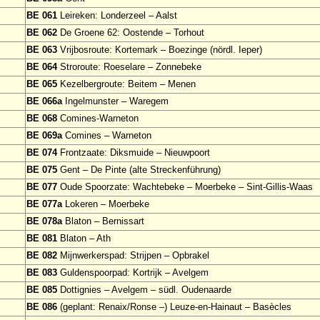
BE 061
Leireken: Londerzeel – Aalst
BE 062
De Groene 62: Oostende – Torhout
BE 063
Vrijbosroute: Kortemark – Boezinge (nördl. Ieper)
BE 064
Stroroute: Roeselare – Zonnebeke
BE 065
Kezelbergroute: Beitem – Menen
BE 066a
Ingelmunster – Waregem
BE 068
Comines-Warneton
BE 069a
Comines – Warneton
BE 074
Frontzaate: Diksmuide – Nieuwpoort
BE 075
Gent – De Pinte (alte Streckenführung)
BE 077
Oude Spoorzate: Wachtebeke – Moerbeke – Sint-Gillis-Waas
BE 077a
Lokeren – Moerbeke
BE 078a
Blaton – Bernissart
BE 081
Blaton – Ath
BE 082
Mijnwerkerspad: Strijpen – Opbrakel
BE 083
Guldenspoorpad: Kortrijk – Avelgem
BE 085
Dottignies – Avelgem – südl. Oudenaarde
BE 086
(geplant: Renaix/Ronse –) Leuze-en-Hainaut – Basècles