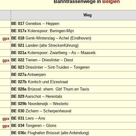
Bahntrassenwege in
Belgien
Weg
BE 017
Genebos – Heppen
BE 017x
Kolenspoor: Beringen-Mijn
BE 018
Genk-Winterslag – Achel (Eindhoven)
gpx
BE 021
Landen (alte Streckenführung)
BE 021a
Kolenspoor: Zwartberg – As – Maaseik
BE 022
Tienen – Drieslinter – Diest
gpx
BE 023
Drieslinter – Sint-Truiden – Tongeren
BE 027a
Antwerpen
BE 027b
Kontich und Elzestraat
BE 028a
Brüssel: ehem. Gbf Thurn en Taxis
BE 029
Aarschot – Herentals
BE 029b
Noorderwijk – Westerlo
BE 030
Zichem – Scherpenheuvel
BE 031
Liers – Ans
gpx
BE 034
Tongeren – Glons
gpx
BE 036c
Flughafen Brüssel (alte Anbindung)