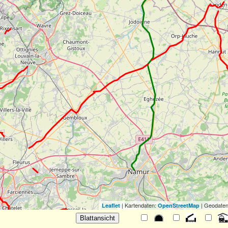
| Kartendaten:
| Geodaten
Leaflet
OpenStreetMap