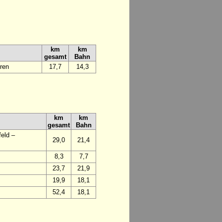
km
km
gesamt
Bahn
ren
17,7
14,3
km
km
gesamt
Bahn
eld –
29,0
21,4
8,3
7,7
23,7
21,9
19,9
18,1
52,4
18,1