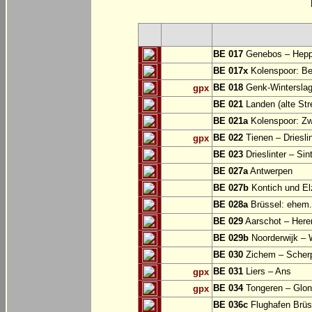
BE 017
Genebos – Hep
BE 017x
Kolenspoor: Be
BE 018
Genk-Winterslag
gpx
BE 021
Landen (alte Str
BE 021a
Kolenspoor: Zw
BE 022
Tienen – Drieslin
gpx
BE 023
Drieslinter – Sin
BE 027a
Antwerpen
BE 027b
Kontich und El
BE 028a
Brüssel: ehem.
BE 029
Aarschot – Here
BE 029b
Noorderwijk – 
BE 030
Zichem – Scher
BE 031
Liers – Ans
gpx
BE 034
Tongeren – Glo
gpx
BE 036c
Flughafen Brüss