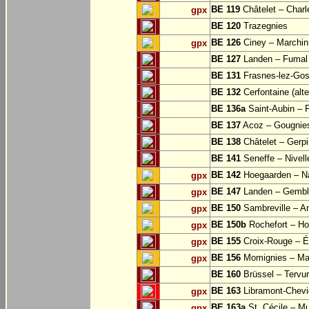
BE 119
Châtelet – Charle
gpx
BE 120
Trazegnies
BE 126
Ciney – Marchin
gpx
BE 127
Landen – Fumal
BE 131
Frasnes-lez-Gos
BE 132
Cerfontaine (alt
BE 136a
Saint-Aubin – 
BE 137
Acoz – Gougnie
BE 138
Châtelet – Gerp
BE 141
Seneffe – Nivell
BE 142
Hoegaarden – Na
gpx
BE 147
Landen – Gembl
gpx
BE 150
Sambreville – A
gpx
BE 150b
Rochefort – Ho
gpx
BE 155
Croix-Rouge – É
gpx
BE 156
Momignies – Ma
gpx
BE 160
Brüssel – Tervu
BE 163
Libramont-Chevig
gpx
BE 163a
St. Cécile – M
gpx