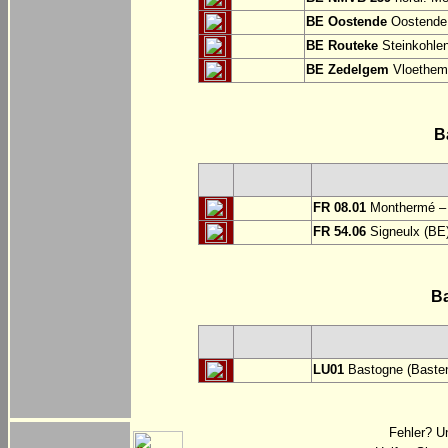
BE Oostende
Oostende:
BE Routeke
Steinkohlen
BE Zedelgem
Vloethem
B
FR 08.01
Monthermé – 
FR 54.06
Signeulx (BE)
B
LU01
Bastogne (Basten
Fehler? U