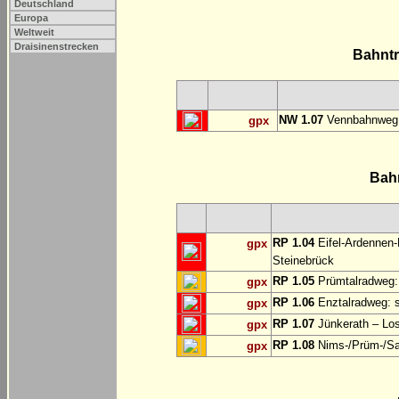
Deutschland
Europa
Weltweit
Draisinenstrecken
Bahnt
NW 1.07
Vennbahnweg:
gpx
Bah
RP 1.04
Eifel-Ardennen-
gpx
Steinebrück
RP 1.05
Prümtalradweg: 
gpx
RP 1.06
Enztalradweg: s
gpx
RP 1.07
Jünkerath – Lo
gpx
RP 1.08
Nims-/Prüm-/Sau
gpx