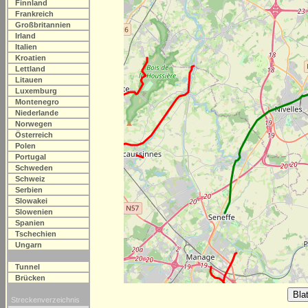
Finnland
Frankreich
Großbritannien
Irland
Italien
Kroatien
Lettland
Litauen
Luxemburg
Montenegro
Niederlande
Norwegen
Österreich
Polen
Portugal
Schweden
Schweiz
Serbien
Slowakei
Slowenien
Spanien
Tschechien
Ungarn
Tunnel
Brücken
Streckenverzeichnis