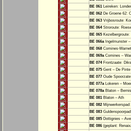
BE 061
Leireken: Londer
BE 062
De Groene 62: O
BE 063
Vrijbosroute: Ko
BE 064
Stroroute: Roes
BE 065
Kezelbergroute:
BE 066a
Ingelmunster 
BE 068
Comines-Warne
BE 069a
Comines – War
BE 074
Frontzaate: Dik
BE 075
Gent – De Pinte 
BE 077
Oude Spoorzate:
BE 077a
Lokeren – Moe
BE 078a
Blaton – Bernis
BE 081
Blaton – Ath
BE 082
Mijnwerkerspad: 
BE 083
Guldenspoorpad:
BE 085
Dottignies – Av
BE 086
(geplant: Renai