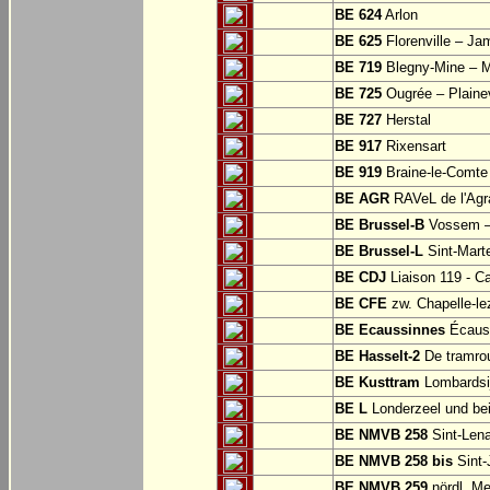
BE 624
Arlon
BE 625
Florenville – Ja
BE 719
Blegny-Mine – M
BE 725
Ougrée – Plaine
BE 727
Herstal
BE 917
Rixensart
BE 919
Braine-le-Comte
BE AGR
RAVeL de l'Agra
BE Brussel-B
Vossem –
BE Brussel-L
Sint-Mart
BE CDJ
Liaison 119 - Ca
BE CFE
zw. Chapelle-le
BE Ecaussinnes
Écauss
BE Hasselt-2
De tramrou
BE Kusttram
Lombardsi
BE L
Londerzeel und be
BE NMVB 258
Sint-Lena
BE NMVB 258 bis
Sint-
BE NMVB 259
nördl. Me