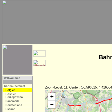
Bahn
Willkommen
Kartenübersicht
Zoom-Level: 11, Center: (50.596315, 4.416504
Belgien
Bosnien-
+
Herzegowina
Dänemark
−
Deutschland
Estland