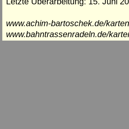
Letzte Überarbeitung: 15. Juni 2
www.achim-bartoschek.de/karten
www.bahntrassenradeln.de/karte