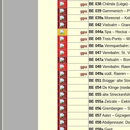
BE 038
Chênée (Liège) 
gpx
BE 039
Gemmenich – Pl
gpx
BE 039a
Moresnet – Kel
gpx
BE 042
Vielsalm – Gran
BE 044a
Spa – Hockai –
gpx
BE 045
Trois-Ponts – 
gpx
BE 045a
Vennquerbahn:
gpx
BE 047
Vennbahn: St. Vi
gpx
BE 047a
Vielsalm – Bor
BE 048
Vennbahn: Raere
gpx
BE 049a
südl. Raeren – 
gpx
BE 051
Brügge: alte Str
BE 054
De Klinge (niede
BE 055
alte Streckenfüh
BE 055a
Zelzate – Eekl
BE 056
Grembergen – Si
BE 057
Aalst – Gijzege
BE 058
Abdijenroute: D
BE 058a
Gent