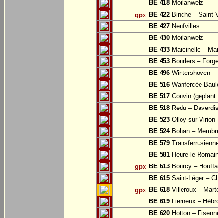
BE 418
Morlanwelz
BE 422
Binche – Saint-V
gpx
BE 427
Neufvilles
BE 430
Morlanwelz
BE 433
Marcinelle – Mar
BE 453
Bourlers – Forg
BE 496
Wintershoven – V
BE 516
Wanfercée-Baul
BE 517
Couvin (geplant: 
BE 518
Redu – Daverdi
BE 523
Olloy-sur-Virion
BE 524
Bohan – Membr
BE 579
Transferrusienne
BE 581
Heure-le-Romai
BE 613
Bourcy – Houffa
gpx
BE 615
Saint-Léger – Ch
BE 618
Villeroux – Mart
gpx
BE 619
Lierneux – Hébr
BE 620
Hotton – Fisenn