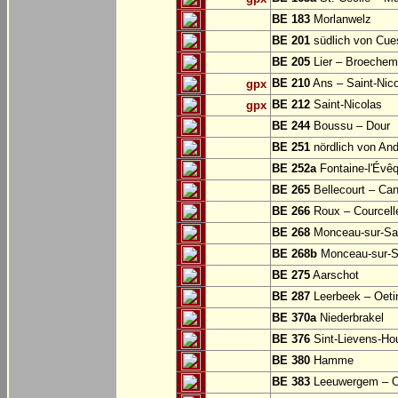
BE 183
Morlanwelz
BE 201
südlich von Cu
BE 205
Lier – Broechem
BE 210
Ans – Saint-Nic
gpx
BE 212
Saint-Nicolas
gpx
BE 244
Boussu – Dour
BE 251
nördlich von And
BE 252a
Fontaine-l'Évê
BE 265
Bellecourt – Can
BE 266
Roux – Courcell
BE 268
Monceau-sur-S
BE 268b
Monceau-sur-S
BE 275
Aarschot
BE 287
Leerbeek – Oeti
BE 370a
Niederbrakel
BE 376
Sint-Lievens-Ho
BE 380
Hamme
BE 383
Leeuwergem – 