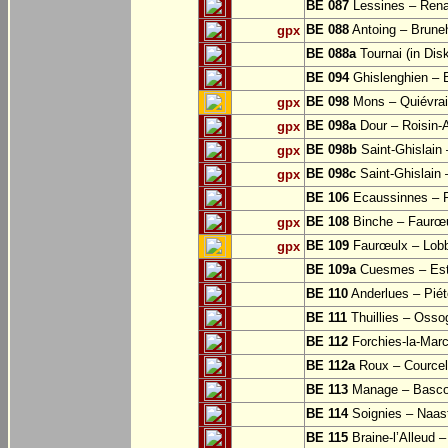
BE 087
Lessines – Rena
BE 088
Antoing – Bruneh
gpx
BE 088a
Tournai (in Dis
BE 094
Ghislenghien – B
BE 098
Mons – Quiévra
gpx
BE 098a
Dour – Roisin-
gpx
BE 098b
Saint-Ghislain
gpx
BE 098c
Saint-Ghislain 
gpx
BE 106
Ecaussinnes – 
BE 108
Binche – Faurœu
gpx
BE 109
Faurœulx – Lobb
gpx
BE 109a
Cuesmes – Est
BE 110
Anderlues – Pié
BE 111
Thuillies – Osso
BE 112
Forchies-la-Mar
BE 112a
Roux – Courcell
BE 113
Manage – Basc
BE 114
Soignies – Naast
BE 115
Braine-l’Alleud 