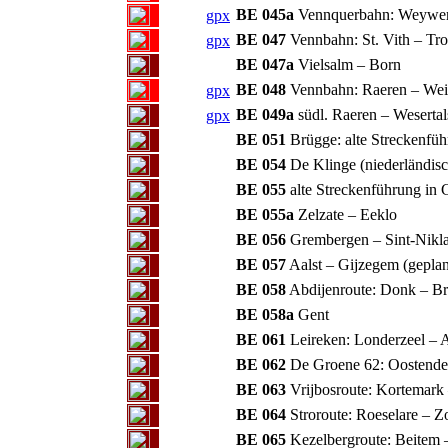
BE 045a
Vennquerbahn: Weywer
gpx
BE 047
Vennbahn: St. Vith – Tro
gpx
BE 047a
Vielsalm – Born
BE 048
Vennbahn: Raeren – Weis
gpx
BE 049a
südl. Raeren – Wesertal
gpx
BE 051
Brügge: alte Streckenfü
BE 054
De Klinge (niederländisc
BE 055
alte Streckenführung in 
BE 055a
Zelzate – Eeklo
BE 056
Grembergen – Sint-Nikl
BE 057
Aalst – Gijzegem (gepla
BE 058
Abdijenroute: Donk – B
BE 058a
Gent
BE 061
Leireken: Londerzeel – A
BE 062
De Groene 62: Oostende
BE 063
Vrijbosroute: Kortemark 
BE 064
Stroroute: Roeselare – 
BE 065
Kezelbergroute: Beitem