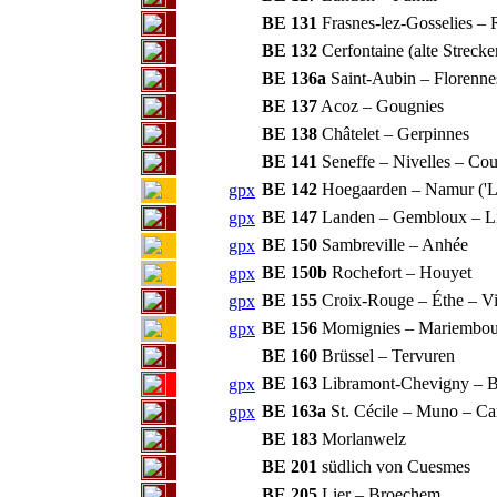
BE 131
Frasnes-lez-Gosselies – 
BE 132
Cerfontaine (alte Streck
BE 136a
Saint-Aubin – Florenne
BE 137
Acoz – Gougnies
BE 138
Châtelet – Gerpinnes
BE 141
Seneffe – Nivelles – Cou
BE 142
Hoegaarden – Namur ('L
gpx
BE 147
Landen – Gembloux – L
gpx
BE 150
Sambreville – Anhée
gpx
BE 150b
Rochefort – Houyet
gpx
BE 155
Croix-Rouge – Éthe – Vi
gpx
BE 156
Momignies – Mariembou
gpx
BE 160
Brüssel – Tervuren
BE 163
Libramont-Chevigny – Ba
gpx
BE 163a
St. Cécile – Muno – Ca
gpx
BE 183
Morlanwelz
BE 201
südlich von Cuesmes
BE 205
Lier – Broechem