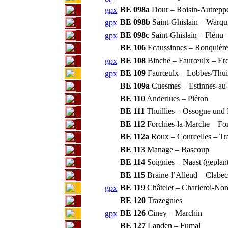
BE 098a
Dour – Roisin-Autrepp
gpx
BE 098b
Saint-Ghislain – Warqu
gpx
BE 098c
Saint-Ghislain – Flénu 
gpx
BE 106
Ecaussinnes – Ronquière
BE 108
Binche – Faurœulx – Erq
gpx
BE 109
Faurœulx – Lobbes/Thuin
gpx
BE 109a
Cuesmes – Estinnes-au
BE 110
Anderlues – Piéton
BE 111
Thuillies – Ossogne und 
BE 112
Forchies-la-Marche – Fo
BE 112a
Roux – Courcelles – Tr
BE 113
Manage – Bascoup
BE 114
Soignies – Naast (geplan
BE 115
Braine-l’Alleud – Clabe
BE 119
Châtelet – Charleroi-Nord
gpx
BE 120
Trazegnies
BE 126
Ciney – Marchin
gpx
BE 127
Landen – Fumal