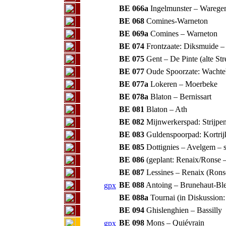
BE 066a
Ingelmunster – Wareg
BE 068
Comines-Warneton
BE 069a
Comines – Warneton
BE 074
Frontzaate: Diksmuide –
BE 075
Gent – De Pinte (alte St
BE 077
Oude Spoorzate: Wachteb
BE 077a
Lokeren – Moerbeke
BE 078a
Blaton – Bernissart
BE 081
Blaton – Ath
BE 082
Mijnwerkerspad: Strijpe
BE 083
Guldenspoorpad: Kortrij
BE 085
Dottignies – Avelgem – 
BE 086
(geplant: Renaix/Ronse 
BE 087
Lessines – Renaix (Rons
BE 088
Antoing – Brunehaut-Ble
gpx
BE 088a
Tournai (in Diskussion
BE 094
Ghislenghien – Bassilly
BE 098
Mons – Quiévrain
gpx