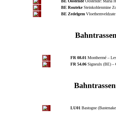
BE Oostende
Oostende: Maria H
BE Routeke
Steinkohlenmine Zo
BE Zedelgem
Vloethemveldzate
Bahntrasse
FR 08.01
Monthermé – Les
FR 54.06
Signeulx (BE) – 
Bahntrassen
LU01
Bastogne (Bastenake