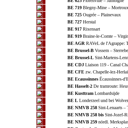
BE 625
Florenville – Jamoigne
BE 719
Blegny-Mine – Mortrou
BE 725
Ougrée – Plainevaux
BE 727
Herstal
BE 917
Rixensart
BE 919
Braine-le-Comte – Virg
BE AGR
RAVeL de l'Agrappe: Te
BE Brussel-B
Vossem – Sterreb
BE Brussel-L
Sint-Martens-Lenn
BE CDJ
Liaison 119 - Canal Cha
BE CFE
zw. Chapelle-lez-Herla
BE Ecaussinnes
Écaussinnes-d'
BE Hasselt-2
De tramroute: Heu
BE Kusttram
Lombardsijde
BE L
Londerzeel und bei Wolve
BE NMVB 258
Sint-Lenaarts – 
BE NMVB 258 bis
Sint-Jozef-R
BE NMVB 259
nördl. Merkspla