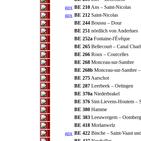
BE 210
Ans – Saint-Nicolas
gpx
BE 212
Saint-Nicolas
gpx
BE 244
Boussu – Dour
BE 251
nördlich von Anderlues
BE 252a
Fontaine-l'Évêque
BE 265
Bellecourt – Canal Charl
BE 266
Roux – Courcelles
BE 268
Monceau-sur-Sambre
BE 268b
Monceau-sur-Sambre –
BE 275
Aarschot
BE 287
Leerbeek – Oetingen
BE 370a
Niederbrakel
BE 376
Sint-Lievens-Houtem – S
BE 380
Hamme
BE 383
Leeuwergem – Oomberg
BE 418
Morlanwelz
BE 422
Binche – Saint-Vaast und
gpx
BE 427
Neufvilles