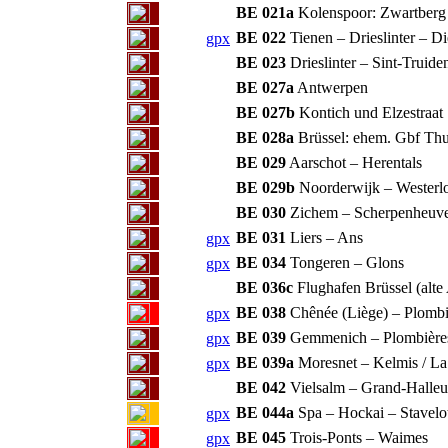
BE 021a
Kolenspoor: Zwartberg
BE 022
Tienen – Drieslinter – Di
gpx
BE 023
Drieslinter – Sint-Truid
BE 027a
Antwerpen
BE 027b
Kontich und Elzestraat
BE 028a
Brüssel: ehem. Gbf Thu
BE 029
Aarschot – Herentals
BE 029b
Noorderwijk – Westerl
BE 030
Zichem – Scherpenheuve
BE 031
Liers – Ans
gpx
BE 034
Tongeren – Glons
gpx
BE 036c
Flughafen Brüssel (alt
BE 038
Chênée (Liège) – Plombi
gpx
BE 039
Gemmenich – Plombières
gpx
BE 039a
Moresnet – Kelmis / La
gpx
BE 042
Vielsalm – Grand-Halle
BE 044a
Spa – Hockai – Stavelo
gpx
BE 045
Trois-Ponts – Waimes
gpx