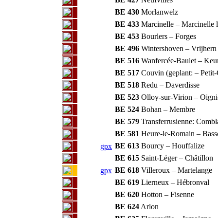
BE 430
Morlanwelz
BE 433
Marcinelle – Marcinelle 
BE 453
Bourlers – Forges
BE 496
Wintershoven – Vrijhern
BE 516
Wanfercée-Baulet – Keu
BE 517
Couvin (geplant: – Petit-
BE 518
Redu – Daverdisse
BE 523
Olloy-sur-Virion – Oigni
BE 524
Bohan – Membre
BE 579
Transferrusienne: Combl
BE 581
Heure-le-Romain – Bass
BE 613
Bourcy – Houffalize
gpx
BE 615
Saint-Léger – Châtillon
BE 618
Villeroux – Martelange
gpx
BE 619
Lierneux – Hébronval
BE 620
Hotton – Fisenne
BE 624
Arlon