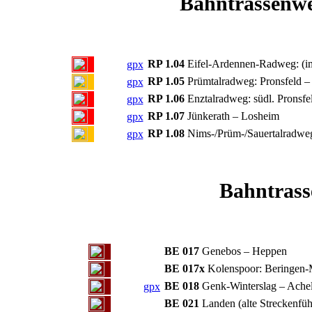
Bahntrassenw
RP 1.04
Eifel-Ardennen-Radweg: (im 
gpx
RP 1.05
Prümtalradweg: Pronsfeld –
gpx
RP 1.06
Enztalradweg: südl. Pronsfe
gpx
RP 1.07
Jünkerath – Losheim
gpx
RP 1.08
Nims-/Prüm-/Sauertalradweg:
gpx
Bahntrass
BE 017
Genebos – Heppen
BE 017x
Kolenspoor: Beringen-
BE 018
Genk-Winterslag – Ache
gpx
BE 021
Landen (alte Streckenfü