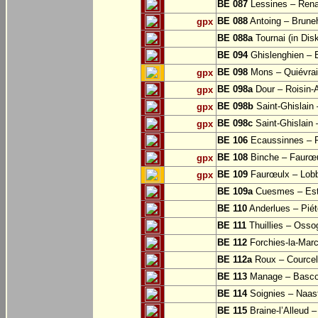
BE 087
Lessines – Rena
BE 088
Antoing – Bruneh
gpx
BE 088a
Tournai (in Dis
BE 094
Ghislenghien – B
BE 098
Mons – Quiévra
gpx
BE 098a
Dour – Roisin-
gpx
BE 098b
Saint-Ghislain
gpx
BE 098c
Saint-Ghislain 
gpx
BE 106
Ecaussinnes – 
BE 108
Binche – Faurœu
gpx
BE 109
Faurœulx – Lobb
gpx
BE 109a
Cuesmes – Est
BE 110
Anderlues – Pié
BE 111
Thuillies – Osso
BE 112
Forchies-la-Mar
BE 112a
Roux – Courcell
BE 113
Manage – Basc
BE 114
Soignies – Naast
BE 115
Braine-l’Alleud 