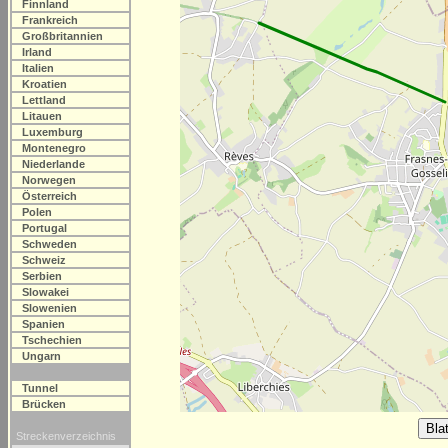
Finnland
Frankreich
Großbritannien
Irland
Italien
Kroatien
Lettland
Litauen
Luxemburg
Montenegro
Niederlande
Norwegen
Österreich
Polen
Portugal
Schweden
Schweiz
Serbien
Slowakei
Slowenien
Spanien
Tschechien
Ungarn
Tunnel
Brücken
Streckenverzeichnis