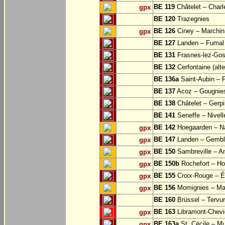
BE 119
Châtelet – Charle
gpx
BE 120
Trazegnies
BE 126
Ciney – Marchin
gpx
BE 127
Landen – Fumal
BE 131
Frasnes-lez-Gos
BE 132
Cerfontaine (alt
BE 136a
Saint-Aubin – 
BE 137
Acoz – Gougnie
BE 138
Châtelet – Gerp
BE 141
Seneffe – Nivell
BE 142
Hoegaarden – Na
gpx
BE 147
Landen – Gembl
gpx
BE 150
Sambreville – A
gpx
BE 150b
Rochefort – Ho
gpx
BE 155
Croix-Rouge – É
gpx
BE 156
Momignies – Ma
gpx
BE 160
Brüssel – Tervu
BE 163
Libramont-Chevig
gpx
BE 163a
St. Cécile – M
gpx