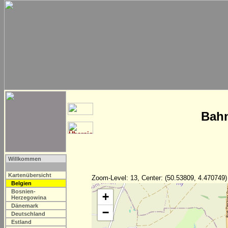
Bahn
Willkommen
Kartenübersicht
Zoom-Level: 13, Center: (50.53809, 4.470749)
Belgien
Bosnien-
+
Herzegowina
Dänemark
−
Deutschland
Estland