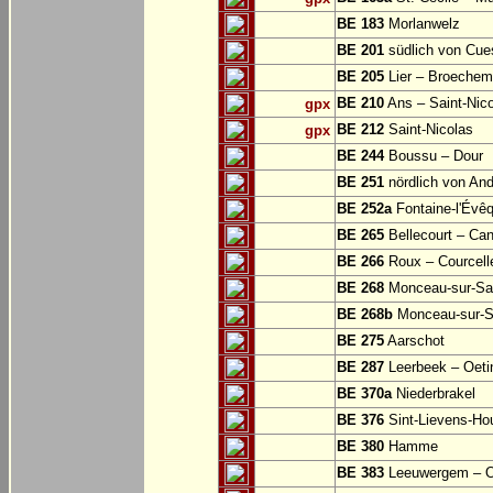
BE 183
Morlanwelz
BE 201
südlich von Cu
BE 205
Lier – Broechem
BE 210
Ans – Saint-Nic
gpx
BE 212
Saint-Nicolas
gpx
BE 244
Boussu – Dour
BE 251
nördlich von And
BE 252a
Fontaine-l'Évê
BE 265
Bellecourt – Can
BE 266
Roux – Courcell
BE 268
Monceau-sur-S
BE 268b
Monceau-sur-S
BE 275
Aarschot
BE 287
Leerbeek – Oeti
BE 370a
Niederbrakel
BE 376
Sint-Lievens-Ho
BE 380
Hamme
BE 383
Leeuwergem – 