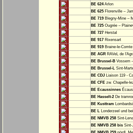
BE 624
Arlon
BE 625
Florenville – Ja
BE 719
Blegny-Mine – M
BE 725
Ougrée – Plaine
BE 727
Herstal
BE 917
Rixensart
BE 919
Braine-le-Comte
BE AGR
RAVeL de l'Agra
BE Brussel-B
Vossem –
BE Brussel-L
Sint-Mart
BE CDJ
Liaison 119 - Ca
BE CFE
zw. Chapelle-le
BE Ecaussinnes
Écauss
BE Hasselt-2
De tramrou
BE Kusttram
Lombardsi
BE L
Londerzeel und be
BE NMVB 258
Sint-Lena
BE NMVB 258 bis
Sint-
BE NMVB 259
nördl. Me