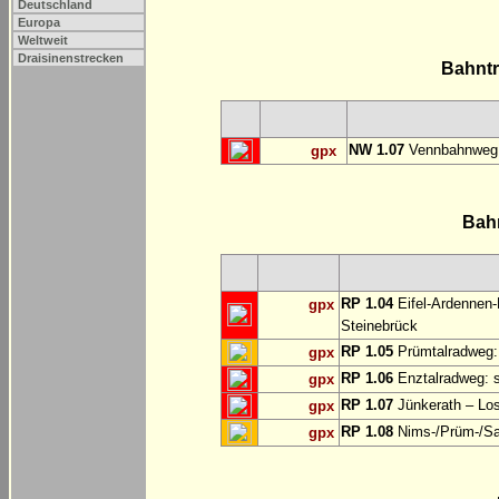
Deutschland
Europa
Weltweit
Draisinenstrecken
Bahnt
NW 1.07
Vennbahnweg:
gpx
Bah
RP 1.04
Eifel-Ardennen-
gpx
Steinebrück
RP 1.05
Prümtalradweg: 
gpx
RP 1.06
Enztalradweg: s
gpx
RP 1.07
Jünkerath – Lo
gpx
RP 1.08
Nims-/Prüm-/Sau
gpx