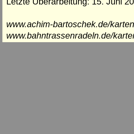
Letzte Überarbeitung: 15. Juni 2
www.achim-bartoschek.de/karten
www.bahntrassenradeln.de/karte