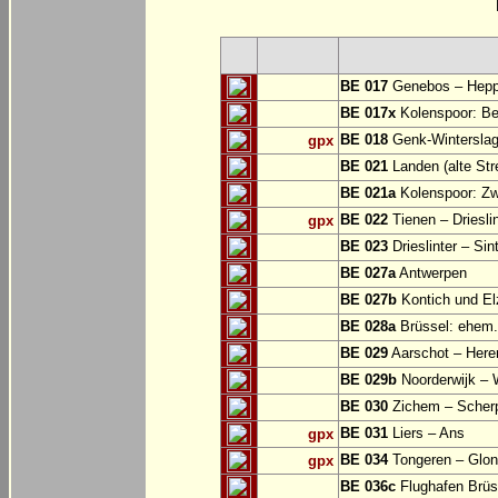
BE 017
Genebos – Hep
BE 017x
Kolenspoor: Be
BE 018
Genk-Winterslag
gpx
BE 021
Landen (alte Str
BE 021a
Kolenspoor: Zw
BE 022
Tienen – Drieslin
gpx
BE 023
Drieslinter – Sin
BE 027a
Antwerpen
BE 027b
Kontich und El
BE 028a
Brüssel: ehem.
BE 029
Aarschot – Here
BE 029b
Noorderwijk – 
BE 030
Zichem – Scher
BE 031
Liers – Ans
gpx
BE 034
Tongeren – Glo
gpx
BE 036c
Flughafen Brüss