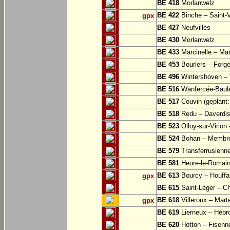
BE 418
Morlanwelz
BE 422
Binche – Saint-V
gpx
BE 427
Neufvilles
BE 430
Morlanwelz
BE 433
Marcinelle – Mar
BE 453
Bourlers – Forg
BE 496
Wintershoven – V
BE 516
Wanfercée-Baul
BE 517
Couvin (geplant: 
BE 518
Redu – Daverdi
BE 523
Olloy-sur-Virion
BE 524
Bohan – Membr
BE 579
Transferrusienne
BE 581
Heure-le-Romai
BE 613
Bourcy – Houffa
gpx
BE 615
Saint-Léger – Ch
BE 618
Villeroux – Mart
gpx
BE 619
Lierneux – Hébr
BE 620
Hotton – Fisenn