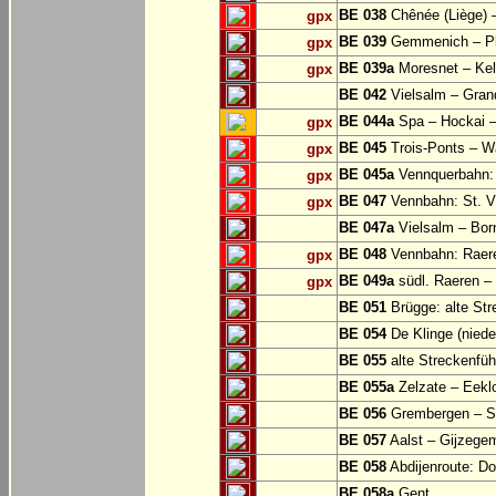
BE 038
Chênée (Liège) 
gpx
BE 039
Gemmenich – Pl
gpx
BE 039a
Moresnet – Kel
gpx
BE 042
Vielsalm – Gran
BE 044a
Spa – Hockai –
gpx
BE 045
Trois-Ponts – 
gpx
BE 045a
Vennquerbahn:
gpx
BE 047
Vennbahn: St. Vi
gpx
BE 047a
Vielsalm – Bor
BE 048
Vennbahn: Raere
gpx
BE 049a
südl. Raeren – 
gpx
BE 051
Brügge: alte Str
BE 054
De Klinge (niede
BE 055
alte Streckenfüh
BE 055a
Zelzate – Eekl
BE 056
Grembergen – Si
BE 057
Aalst – Gijzege
BE 058
Abdijenroute: D
BE 058a
Gent