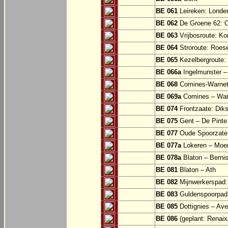
BE 061
Leireken: Londer
BE 062
De Groene 62: O
BE 063
Vrijbosroute: Ko
BE 064
Stroroute: Roes
BE 065
Kezelbergroute:
BE 066a
Ingelmunster 
BE 068
Comines-Warne
BE 069a
Comines – War
BE 074
Frontzaate: Dik
BE 075
Gent – De Pinte 
BE 077
Oude Spoorzate:
BE 077a
Lokeren – Moe
BE 078a
Blaton – Bernis
BE 081
Blaton – Ath
BE 082
Mijnwerkerspad: 
BE 083
Guldenspoorpad:
BE 085
Dottignies – Av
BE 086
(geplant: Renai