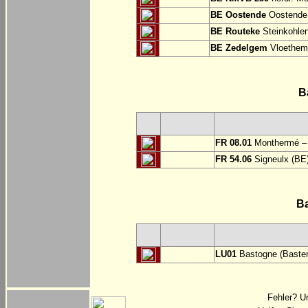
BE Oostende
Oostende:
BE Routeke
Steinkohlen
BE Zedelgem
Vloethem
B
FR 08.01
Monthermé – 
FR 54.06
Signeulx (BE)
B
LU01
Bastogne (Basten
Fehler? U