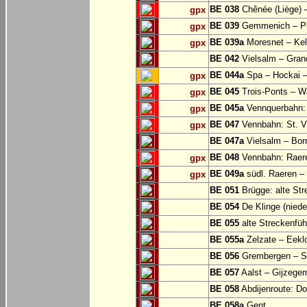
BE 038
Chênée (Liège) 
gpx
BE 039
Gemmenich – Pl
gpx
BE 039a
Moresnet – Kel
gpx
BE 042
Vielsalm – Gran
BE 044a
Spa – Hockai –
gpx
BE 045
Trois-Ponts – 
gpx
BE 045a
Vennquerbahn:
gpx
BE 047
Vennbahn: St. Vi
gpx
BE 047a
Vielsalm – Bor
BE 048
Vennbahn: Raere
gpx
BE 049a
südl. Raeren – 
gpx
BE 051
Brügge: alte Str
BE 054
De Klinge (niede
BE 055
alte Streckenfüh
BE 055a
Zelzate – Eekl
BE 056
Grembergen – Si
BE 057
Aalst – Gijzege
BE 058
Abdijenroute: D
BE 058a
Gent