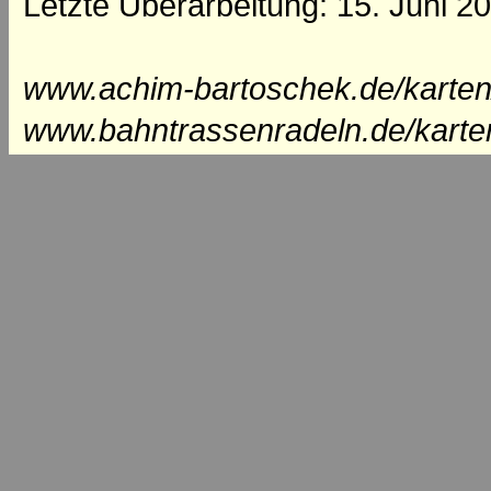
Letzte Überarbeitung: 15. Juni 2
www.achim-bartoschek.de/karten
www.bahntrassenradeln.de/karte