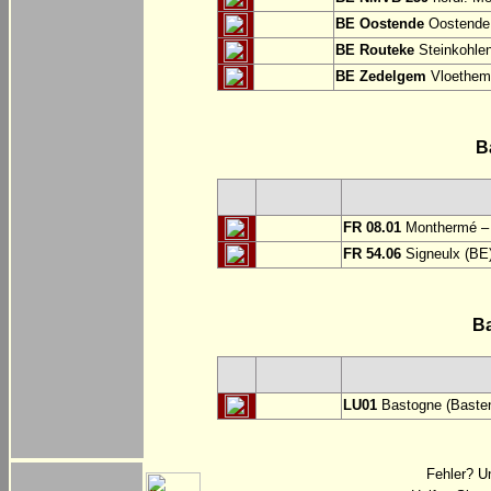
BE Oostende
Oostende:
BE Routeke
Steinkohlen
BE Zedelgem
Vloethem
B
FR 08.01
Monthermé – 
FR 54.06
Signeulx (BE)
B
LU01
Bastogne (Basten
Fehler? U