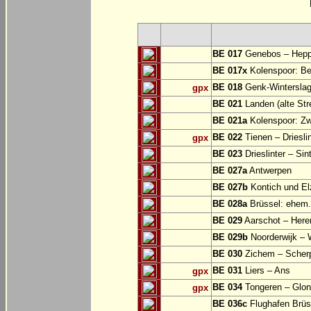
BE 017
Genebos – Hep
BE 017x
Kolenspoor: Be
BE 018
Genk-Winterslag
gpx
BE 021
Landen (alte Str
BE 021a
Kolenspoor: Zw
BE 022
Tienen – Drieslin
gpx
BE 023
Drieslinter – Sin
BE 027a
Antwerpen
BE 027b
Kontich und El
BE 028a
Brüssel: ehem.
BE 029
Aarschot – Here
BE 029b
Noorderwijk – 
BE 030
Zichem – Scher
BE 031
Liers – Ans
gpx
BE 034
Tongeren – Glo
gpx
BE 036c
Flughafen Brüss