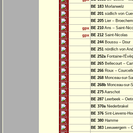
BE 183
Morlanwelz
BE 201
südlich von Cu
BE 205
Lier – Broechem
BE 210
Ans – Saint-Nic
gpx
BE 212
Saint-Nicolas
gpx
BE 244
Boussu – Dour
BE 251
nördlich von And
BE 252a
Fontaine-l'Évê
BE 265
Bellecourt – Can
BE 266
Roux – Courcell
BE 268
Monceau-sur-S
BE 268b
Monceau-sur-S
BE 275
Aarschot
BE 287
Leerbeek – Oeti
BE 370a
Niederbrakel
BE 376
Sint-Lievens-Ho
BE 380
Hamme
BE 383
Leeuwergem – 