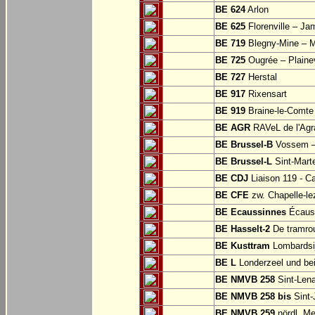
BE 624
Arlon
BE 625
Florenville – Ja
BE 719
Blegny-Mine – M
BE 725
Ougrée – Plaine
BE 727
Herstal
BE 917
Rixensart
BE 919
Braine-le-Comte
BE AGR
RAVeL de l'Agra
BE Brussel-B
Vossem –
BE Brussel-L
Sint-Mart
BE CDJ
Liaison 119 - Ca
BE CFE
zw. Chapelle-le
BE Ecaussinnes
Écauss
BE Hasselt-2
De tramrou
BE Kusttram
Lombardsi
BE L
Londerzeel und be
BE NMVB 258
Sint-Lena
BE NMVB 258 bis
Sint-
BE NMVB 259
nördl. Me