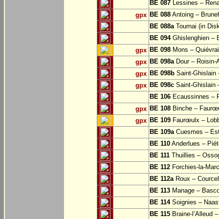
BE 087
Lessines – Rena
BE 088
Antoing – Bruneh
gpx
BE 088a
Tournai (in Dis
BE 094
Ghislenghien – B
BE 098
Mons – Quiévra
gpx
BE 098a
Dour – Roisin-
gpx
BE 098b
Saint-Ghislain
gpx
BE 098c
Saint-Ghislain 
gpx
BE 106
Ecaussinnes – 
BE 108
Binche – Faurœu
gpx
BE 109
Faurœulx – Lobb
gpx
BE 109a
Cuesmes – Est
BE 110
Anderlues – Pié
BE 111
Thuillies – Osso
BE 112
Forchies-la-Mar
BE 112a
Roux – Courcell
BE 113
Manage – Basc
BE 114
Soignies – Naast
BE 115
Braine-l’Alleud 