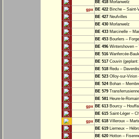
BE 418
Morlanwelz
BE 422
Binche – Saint-V
gpx
BE 427
Neufvilles
BE 430
Morlanwelz
BE 433
Marcinelle – Mar
BE 453
Bourlers – Forg
BE 496
Wintershoven – V
BE 516
Wanfercée-Baul
BE 517
Couvin (geplant: 
BE 518
Redu – Daverdi
BE 523
Olloy-sur-Virion
BE 524
Bohan – Membr
BE 579
Transferrusienne
BE 581
Heure-le-Romai
BE 613
Bourcy – Houffa
gpx
BE 615
Saint-Léger – Ch
BE 618
Villeroux – Mart
gpx
BE 619
Lierneux – Hébr
BE 620
Hotton – Fisenn