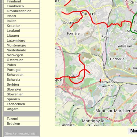
Finnland
Frankreich
Großbritannien
Irland
Italien
Kroatien
Lettland
Litauen
Luxemburg
Montenegro
Niederlande
Norwegen
Österreich
Polen
Portugal
Schweden
Schweiz
Serbien
Slowakei
Slowenien
Spanien
Tschechien
Ungarn
Tunnel
Brücken
Streckenverzeichnis