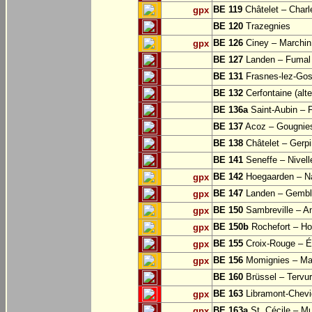
BE 119
Châtelet – Charle
gpx
BE 120
Trazegnies
BE 126
Ciney – Marchin
gpx
BE 127
Landen – Fumal
BE 131
Frasnes-lez-Gos
BE 132
Cerfontaine (alt
BE 136a
Saint-Aubin – 
BE 137
Acoz – Gougnie
BE 138
Châtelet – Gerp
BE 141
Seneffe – Nivell
BE 142
Hoegaarden – Na
gpx
BE 147
Landen – Gembl
gpx
BE 150
Sambreville – A
gpx
BE 150b
Rochefort – Ho
gpx
BE 155
Croix-Rouge – É
gpx
BE 156
Momignies – Ma
gpx
BE 160
Brüssel – Tervu
BE 163
Libramont-Chevig
gpx
BE 163a
St. Cécile – M
gpx