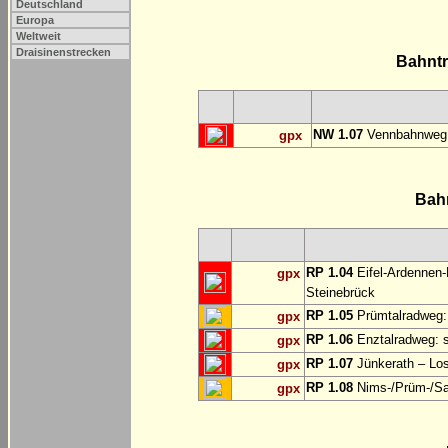
Deutschland
Europa
Weltweit
Draisinenstrecken
Bahnt
NW 1.07
Vennbahnweg:
gpx
Bah
RP 1.04
Eifel-Ardennen-
gpx
Steinebrück
RP 1.05
Prümtalradweg: 
gpx
RP 1.06
Enztalradweg: s
gpx
RP 1.07
Jünkerath – Lo
gpx
RP 1.08
Nims-/Prüm-/Sau
gpx