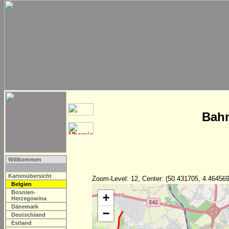
Bahn
Willkommen
Kartenübersicht
Zoom-Level: 12, Center: (50.431705, 4.464569
Belgien
Bosnien-
+
Herzegowina
Dänemark
−
Deutschland
Estland