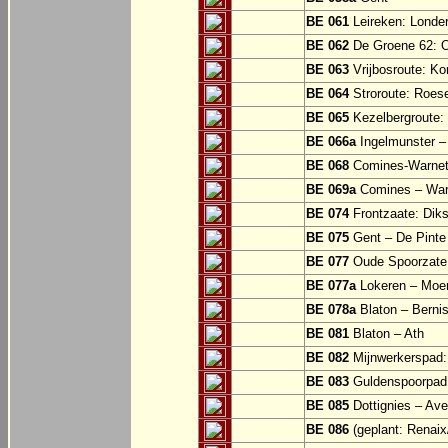
BE 061
Leireken: Londer
BE 062
De Groene 62: O
BE 063
Vrijbosroute: Ko
BE 064
Stroroute: Roes
BE 065
Kezelbergroute:
BE 066a
Ingelmunster 
BE 068
Comines-Warne
BE 069a
Comines – War
BE 074
Frontzaate: Dik
BE 075
Gent – De Pinte 
BE 077
Oude Spoorzate:
BE 077a
Lokeren – Moe
BE 078a
Blaton – Bernis
BE 081
Blaton – Ath
BE 082
Mijnwerkerspad: 
BE 083
Guldenspoorpad:
BE 085
Dottignies – Av
BE 086
(geplant: Renai