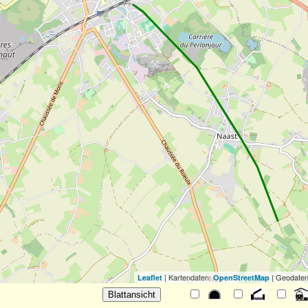
| Kartendaten:
| Geodaten
Leaflet
OpenStreetMap