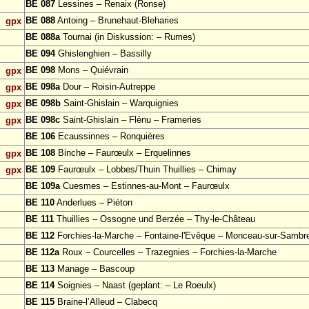
BE 087
Lessines – Renaix (Ronse)
BE 088
Antoing – Brunehaut-Bleharies
gpx
BE 088a
Tournai (in Diskussion: – Rumes)
BE 094
Ghislenghien – Bassilly
BE 098
Mons – Quiévrain
gpx
BE 098a
Dour – Roisin-Autreppe
gpx
BE 098b
Saint-Ghislain – Warquignies
gpx
BE 098c
Saint-Ghislain – Flénu – Frameries
gpx
BE 106
Ecaussinnes – Ronquières
BE 108
Binche – Faurœulx – Erquelinnes
gpx
BE 109
Faurœulx – Lobbes/Thuin Thuillies – Chimay
gpx
BE 109a
Cuesmes – Estinnes-au-Mont – Faurœulx
BE 110
Anderlues – Piéton
BE 111
Thuillies – Ossogne und Berzée – Thy-le-Château
BE 112
Forchies-la-Marche – Fontaine-l'Evêque – Monceau-sur-Sambr
BE 112a
Roux – Courcelles – Trazegnies – Forchies-la-Marche
BE 113
Manage – Bascoup
BE 114
Soignies – Naast (geplant: – Le Roeulx)
BE 115
Braine-l’Alleud – Clabecq