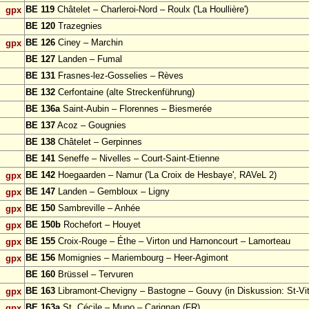
BE 119
Châtelet – Charleroi-Nord – Roulx ('La Houllière')
gpx
BE 120
Trazegnies
BE 126
Ciney – Marchin
gpx
BE 127
Landen – Fumal
BE 131
Frasnes-lez-Gosselies – Rèves
BE 132
Cerfontaine (alte Streckenführung)
BE 136a
Saint-Aubin – Florennes – Biesmerée
BE 137
Acoz – Gougnies
BE 138
Châtelet – Gerpinnes
BE 141
Seneffe – Nivelles – Court-Saint-Etienne
BE 142
Hoegaarden – Namur ('La Croix de Hesbaye', RAVeL 2)
gpx
BE 147
Landen – Gembloux – Ligny
gpx
BE 150
Sambreville – Anhée
gpx
BE 150b
Rochefort – Houyet
gpx
BE 155
Croix-Rouge – Éthe – Virton und Harnoncourt – Lamorteau
gpx
BE 156
Momignies – Mariembourg – Heer-Agimont
gpx
BE 160
Brüssel – Tervuren
BE 163
Libramont-Chevigny – Bastogne – Gouvy (in Diskussion: St-Vit
gpx
BE 163a
St. Cécile – Muno – Carignan (FR)
gpx