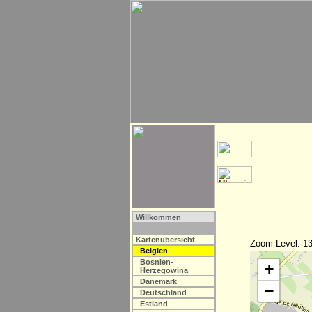
Willkommen
Kartenübersicht
Zoom-Level: 13
Belgien
Bosnien-
+
Herzegowina
Dänemark
−
Deutschland
Estland