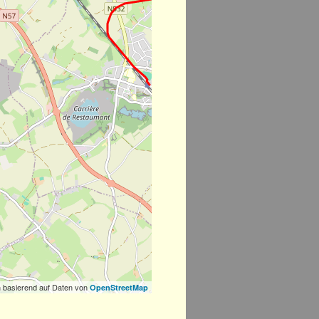
 basierend auf Daten von
OpenStreetMap