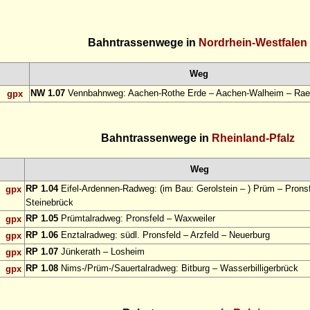
Bahntrassenwege in
Nordrhein-Westfalen
Weg
NW 1.07
Vennbahnweg: Aachen-Rothe Erde – Aachen-Walheim – Rae
gpx
Bahntrassenwege in
Rheinland-Pfalz
Weg
RP 1.04
Eifel-Ardennen-Radweg: (im Bau: Gerolstein – ) Prüm – Pronsf
gpx
Steinebrück
RP 1.05
Prümtalradweg: Pronsfeld – Waxweiler
gpx
RP 1.06
Enztalradweg: südl. Pronsfeld – Arzfeld – Neuerburg
gpx
RP 1.07
Jünkerath – Losheim
gpx
RP 1.08
Nims-/Prüm-/Sauertalradweg: Bitburg – Wasserbilligerbrück
gpx