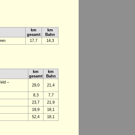
km
km
gesamt
Bahn
ren
17,7
14,3
km
km
gesamt
Bahn
eld –
29,0
21,4
8,3
7,7
23,7
21,9
19,9
18,1
52,4
18,1