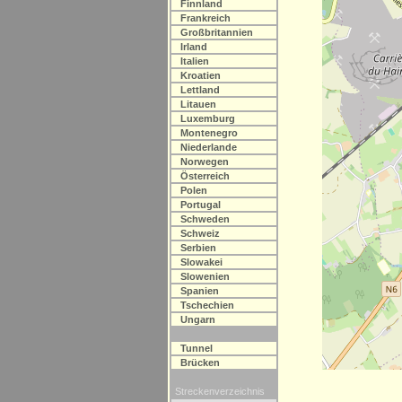
Finnland
Frankreich
Großbritannien
Irland
Italien
Kroatien
Lettland
Litauen
Luxemburg
Montenegro
Niederlande
Norwegen
Österreich
Polen
Portugal
Schweden
Schweiz
Serbien
Slowakei
Slowenien
Spanien
Tschechien
Ungarn
Tunnel
Brücken
Streckenverzeichnis