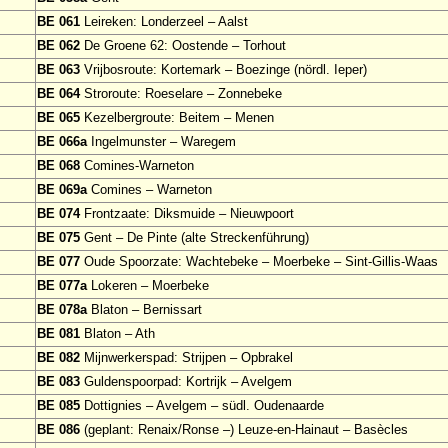
BE 061
Leireken: Londerzeel – Aalst
BE 062
De Groene 62: Oostende – Torhout
BE 063
Vrijbosroute: Kortemark – Boezinge (nördl. Ieper)
BE 064
Stroroute: Roeselare – Zonnebeke
BE 065
Kezelbergroute: Beitem – Menen
BE 066a
Ingelmunster – Waregem
BE 068
Comines-Warneton
BE 069a
Comines – Warneton
BE 074
Frontzaate: Diksmuide – Nieuwpoort
BE 075
Gent – De Pinte (alte Streckenführung)
BE 077
Oude Spoorzate: Wachtebeke – Moerbeke – Sint-Gillis-Waas
BE 077a
Lokeren – Moerbeke
BE 078a
Blaton – Bernissart
BE 081
Blaton – Ath
BE 082
Mijnwerkerspad: Strijpen – Opbrakel
BE 083
Guldenspoorpad: Kortrijk – Avelgem
BE 085
Dottignies – Avelgem – südl. Oudenaarde
BE 086
(geplant: Renaix/Ronse –) Leuze-en-Hainaut – Basècles