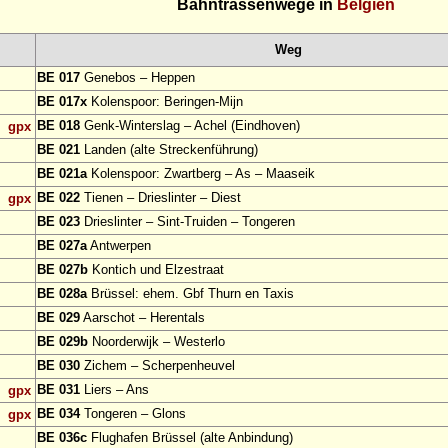
Bahntrassenwege in
Belgien
Weg
BE 017
Genebos – Heppen
BE 017x
Kolenspoor: Beringen-Mijn
BE 018
Genk-Winterslag – Achel (Eindhoven)
gpx
BE 021
Landen (alte Streckenführung)
BE 021a
Kolenspoor: Zwartberg – As – Maaseik
BE 022
Tienen – Drieslinter – Diest
gpx
BE 023
Drieslinter – Sint-Truiden – Tongeren
BE 027a
Antwerpen
BE 027b
Kontich und Elzestraat
BE 028a
Brüssel: ehem. Gbf Thurn en Taxis
BE 029
Aarschot – Herentals
BE 029b
Noorderwijk – Westerlo
BE 030
Zichem – Scherpenheuvel
BE 031
Liers – Ans
gpx
BE 034
Tongeren – Glons
gpx
BE 036c
Flughafen Brüssel (alte Anbindung)