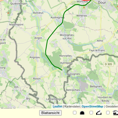
| Kartendaten:
| Geodaten
Leaflet
OpenStreetMap