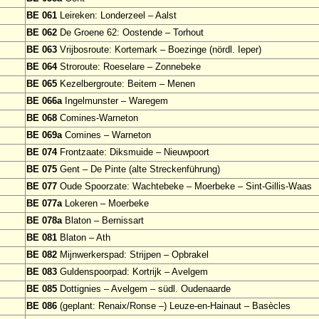
BE 061
Leireken: Londerzeel – Aalst
BE 062
De Groene 62: Oostende – Torhout
BE 063
Vrijbosroute: Kortemark – Boezinge (nördl. Ieper)
BE 064
Stroroute: Roeselare – Zonnebeke
BE 065
Kezelbergroute: Beitem – Menen
BE 066a
Ingelmunster – Waregem
BE 068
Comines-Warneton
BE 069a
Comines – Warneton
BE 074
Frontzaate: Diksmuide – Nieuwpoort
BE 075
Gent – De Pinte (alte Streckenführung)
BE 077
Oude Spoorzate: Wachtebeke – Moerbeke – Sint-Gillis-Waas
BE 077a
Lokeren – Moerbeke
BE 078a
Blaton – Bernissart
BE 081
Blaton – Ath
BE 082
Mijnwerkerspad: Strijpen – Opbrakel
BE 083
Guldenspoorpad: Kortrijk – Avelgem
BE 085
Dottignies – Avelgem – südl. Oudenaarde
BE 086
(geplant: Renaix/Ronse –) Leuze-en-Hainaut – Basècles