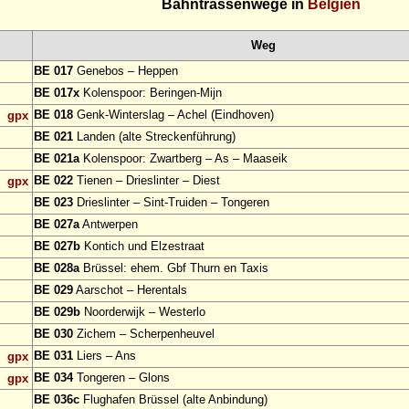
Bahntrassenwege in
Belgien
Weg
BE 017
Genebos – Heppen
BE 017x
Kolenspoor: Beringen-Mijn
BE 018
Genk-Winterslag – Achel (Eindhoven)
gpx
BE 021
Landen (alte Streckenführung)
BE 021a
Kolenspoor: Zwartberg – As – Maaseik
BE 022
Tienen – Drieslinter – Diest
gpx
BE 023
Drieslinter – Sint-Truiden – Tongeren
BE 027a
Antwerpen
BE 027b
Kontich und Elzestraat
BE 028a
Brüssel: ehem. Gbf Thurn en Taxis
BE 029
Aarschot – Herentals
BE 029b
Noorderwijk – Westerlo
BE 030
Zichem – Scherpenheuvel
BE 031
Liers – Ans
gpx
BE 034
Tongeren – Glons
gpx
BE 036c
Flughafen Brüssel (alte Anbindung)