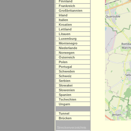
Finnland
Frankreich
Großbritannien
Irland
Italien
Kroatien
Lettland
Litauen
Luxemburg
Montenegro
Niederlande
Norwegen
Österreich
Polen
Portugal
Schweden
Schweiz
Serbien
Slowakei
Slowenien
Spanien
Tschechien
Ungarn
Tunnel
Brücken
Streckenverzeichnis