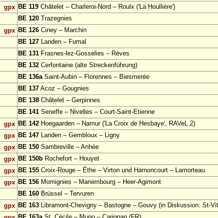
BE 119
Châtelet – Charleroi-Nord – Roulx ('La Houllière')
gpx
BE 120
Trazegnies
BE 126
Ciney – Marchin
gpx
BE 127
Landen – Fumal
BE 131
Frasnes-lez-Gosselies – Rèves
BE 132
Cerfontaine (alte Streckenführung)
BE 136a
Saint-Aubin – Florennes – Biesmerée
BE 137
Acoz – Gougnies
BE 138
Châtelet – Gerpinnes
BE 141
Seneffe – Nivelles – Court-Saint-Etienne
BE 142
Hoegaarden – Namur ('La Croix de Hesbaye', RAVeL 2)
gpx
BE 147
Landen – Gembloux – Ligny
gpx
BE 150
Sambreville – Anhée
gpx
BE 150b
Rochefort – Houyet
gpx
BE 155
Croix-Rouge – Éthe – Virton und Harnoncourt – Lamorteau
gpx
BE 156
Momignies – Mariembourg – Heer-Agimont
gpx
BE 160
Brüssel – Tervuren
BE 163
Libramont-Chevigny – Bastogne – Gouvy (in Diskussion: St-Vit
gpx
BE 163a
St. Cécile – Muno – Carignan (FR)
gpx