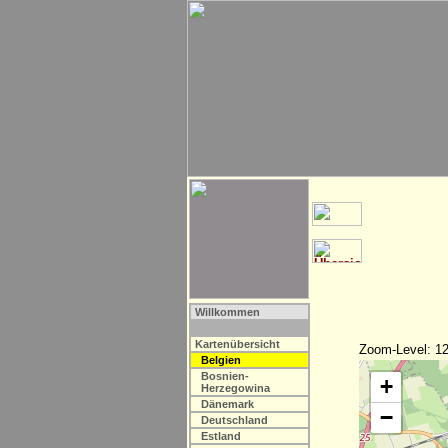
Willkommen
Kartenübersicht
Zoom-Level: 12
Belgien
Bosnien-
+
Herzegowina
Dänemark
−
Deutschland
Estland