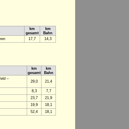
km
km
gesamt
Bahn
ren
17,7
14,3
km
km
gesamt
Bahn
eld –
29,0
21,4
8,3
7,7
23,7
21,9
19,9
18,1
52,4
18,1