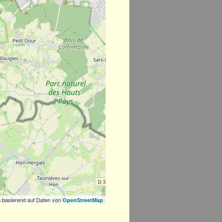
 basierend auf Daten von
OpenStreetMap