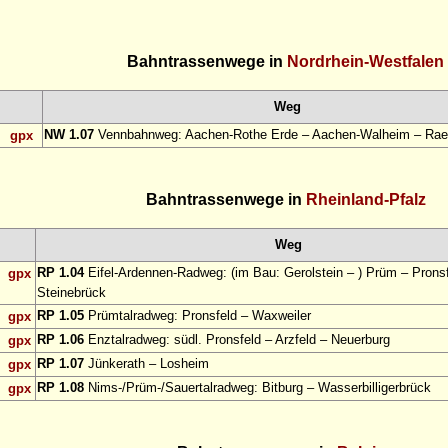
Bahntrassenwege in
Nordrhein-Westfalen
Weg
NW 1.07
Vennbahnweg: Aachen-Rothe Erde – Aachen-Walheim – Rae
gpx
Bahntrassenwege in
Rheinland-Pfalz
Weg
RP 1.04
Eifel-Ardennen-Radweg: (im Bau: Gerolstein – ) Prüm – Pronsf
gpx
Steinebrück
RP 1.05
Prümtalradweg: Pronsfeld – Waxweiler
gpx
RP 1.06
Enztalradweg: südl. Pronsfeld – Arzfeld – Neuerburg
gpx
RP 1.07
Jünkerath – Losheim
gpx
RP 1.08
Nims-/Prüm-/Sauertalradweg: Bitburg – Wasserbilligerbrück
gpx