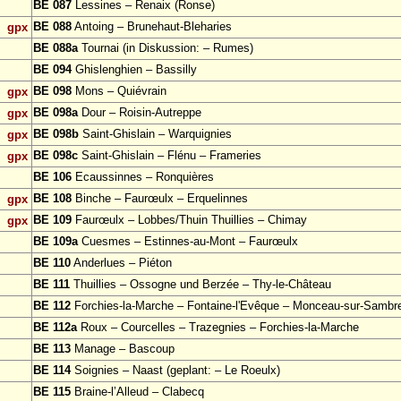
BE 087
Lessines – Renaix (Ronse)
BE 088
Antoing – Brunehaut-Bleharies
gpx
BE 088a
Tournai (in Diskussion: – Rumes)
BE 094
Ghislenghien – Bassilly
BE 098
Mons – Quiévrain
gpx
BE 098a
Dour – Roisin-Autreppe
gpx
BE 098b
Saint-Ghislain – Warquignies
gpx
BE 098c
Saint-Ghislain – Flénu – Frameries
gpx
BE 106
Ecaussinnes – Ronquières
BE 108
Binche – Faurœulx – Erquelinnes
gpx
BE 109
Faurœulx – Lobbes/Thuin Thuillies – Chimay
gpx
BE 109a
Cuesmes – Estinnes-au-Mont – Faurœulx
BE 110
Anderlues – Piéton
BE 111
Thuillies – Ossogne und Berzée – Thy-le-Château
BE 112
Forchies-la-Marche – Fontaine-l'Evêque – Monceau-sur-Sambr
BE 112a
Roux – Courcelles – Trazegnies – Forchies-la-Marche
BE 113
Manage – Bascoup
BE 114
Soignies – Naast (geplant: – Le Roeulx)
BE 115
Braine-l’Alleud – Clabecq