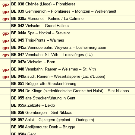
BE 038
Chênée (Liège) – Plombières
gpx
BE 039
Gemmenich – Plombières – Montzen – Welkenraedt
gpx
BE 039a
Moresnet – Kelmis / La Calmine
gpx
BE 042
Vielsalm – Grand-Halleux
BE 044a
Spa – Hockai – Stavelot
gpx
BE 045
Trois-Ponts – Waimes
gpx
BE 045a
Vennquerbahn: Weywertz – Losheimergraben
gpx
BE 047
Vennbahn: St. Vith – Troisvièrges (LU)
gpx
BE 047a
Vielsalm – Born
BE 048
Vennbahn: Raeren – Weismes – St. Vith
gpx
BE 049a
südl. Raeren – Wesertalsperre (Lac d'Eupen)
gpx
BE 051
Brügge: alte Streckenführung
BE 054
De Klinge (niederländische Grenze bei Hulst) – Sint-Niklaas
BE 055
alte Streckenführung in Gent
BE 055a
Zelzate – Eeklo
BE 056
Grembergen – Sint-Niklaas
BE 057
Aalst – Gijzegem (geplant: – Oudegem)
BE 058
Abdijenroute: Donk – Brugge
BE 058a
Gent