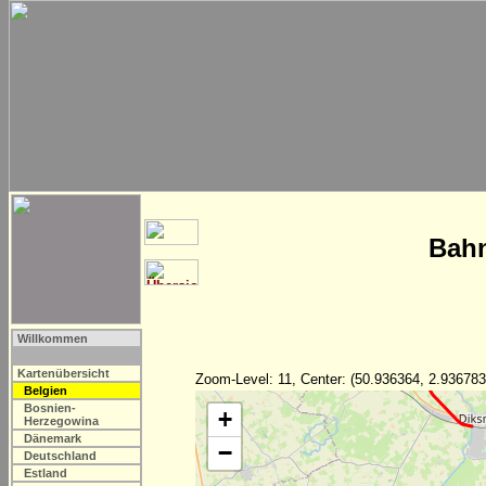
Bahn
Willkommen
Kartenübersicht
Zoom-Level: 11, Center: (50.936364, 2.936783
Belgien
Bosnien-
+
Herzegowina
Dänemark
−
Deutschland
Estland