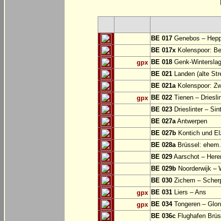
BE 017
Genebos – Hep
BE 017x
Kolenspoor: Be
BE 018
Genk-Winterslag
gpx
BE 021
Landen (alte Str
BE 021a
Kolenspoor: Zw
BE 022
Tienen – Drieslin
gpx
BE 023
Drieslinter – Sin
BE 027a
Antwerpen
BE 027b
Kontich und El
BE 028a
Brüssel: ehem.
BE 029
Aarschot – Here
BE 029b
Noorderwijk – 
BE 030
Zichem – Scher
BE 031
Liers – Ans
gpx
BE 034
Tongeren – Glo
gpx
BE 036c
Flughafen Brüss