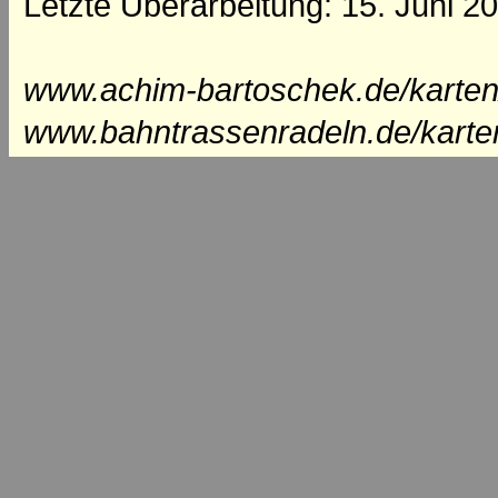
Letzte Überarbeitung: 15. Juni 2
www.achim-bartoschek.de/karten
www.bahntrassenradeln.de/karte