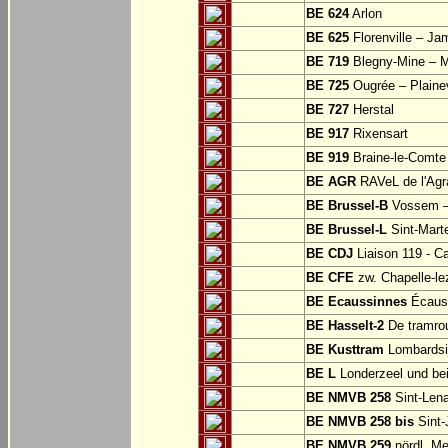
BE 624
Arlon
BE 625
Florenville – Ja
BE 719
Blegny-Mine – M
BE 725
Ougrée – Plaine
BE 727
Herstal
BE 917
Rixensart
BE 919
Braine-le-Comte
BE AGR
RAVeL de l'Agra
BE Brussel-B
Vossem –
BE Brussel-L
Sint-Mart
BE CDJ
Liaison 119 - Ca
BE CFE
zw. Chapelle-le
BE Ecaussinnes
Écauss
BE Hasselt-2
De tramrou
BE Kusttram
Lombardsi
BE L
Londerzeel und be
BE NMVB 258
Sint-Lena
BE NMVB 258 bis
Sint-
BE NMVB 259
nördl. Me