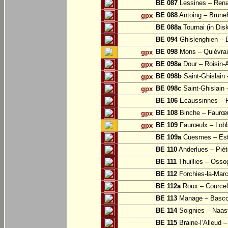
BE 087
Lessines – Rena
BE 088
Antoing – Bruneh
gpx
BE 088a
Tournai (in Dis
BE 094
Ghislenghien – B
BE 098
Mons – Quiévra
gpx
BE 098a
Dour – Roisin-
gpx
BE 098b
Saint-Ghislain
gpx
BE 098c
Saint-Ghislain 
gpx
BE 106
Ecaussinnes – 
BE 108
Binche – Faurœu
gpx
BE 109
Faurœulx – Lobb
gpx
BE 109a
Cuesmes – Est
BE 110
Anderlues – Pié
BE 111
Thuillies – Osso
BE 112
Forchies-la-Mar
BE 112a
Roux – Courcell
BE 113
Manage – Basc
BE 114
Soignies – Naast
BE 115
Braine-l’Alleud 