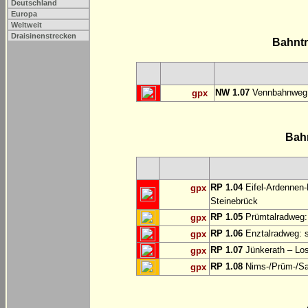
Deutschland
Europa
Weltweit
Draisinenstrecken
Bahnt
NW 1.07
Vennbahnweg:
gpx
Bah
RP 1.04
Eifel-Ardennen-
gpx
Steinebrück
RP 1.05
Prümtalradweg: 
gpx
RP 1.06
Enztalradweg: s
gpx
RP 1.07
Jünkerath – Lo
gpx
RP 1.08
Nims-/Prüm-/Sau
gpx