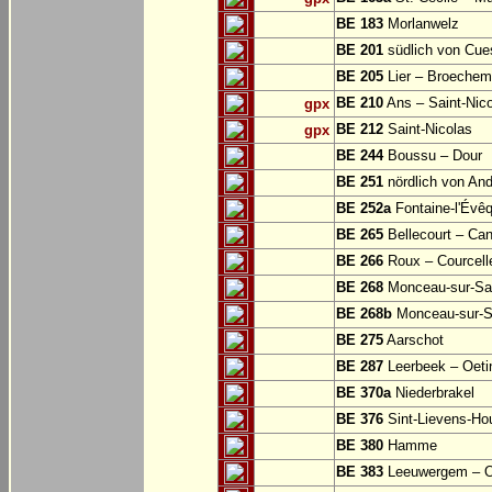
BE 183
Morlanwelz
BE 201
südlich von Cu
BE 205
Lier – Broechem
BE 210
Ans – Saint-Nic
gpx
BE 212
Saint-Nicolas
gpx
BE 244
Boussu – Dour
BE 251
nördlich von And
BE 252a
Fontaine-l'Évê
BE 265
Bellecourt – Can
BE 266
Roux – Courcell
BE 268
Monceau-sur-S
BE 268b
Monceau-sur-S
BE 275
Aarschot
BE 287
Leerbeek – Oeti
BE 370a
Niederbrakel
BE 376
Sint-Lievens-Ho
BE 380
Hamme
BE 383
Leeuwergem – 