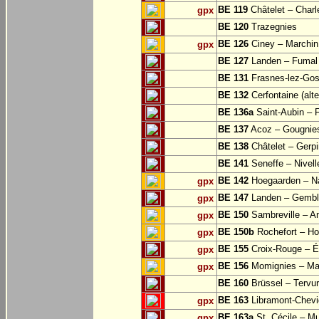
BE 119
Châtelet – Charle
gpx
BE 120
Trazegnies
BE 126
Ciney – Marchin
gpx
BE 127
Landen – Fumal
BE 131
Frasnes-lez-Gos
BE 132
Cerfontaine (alt
BE 136a
Saint-Aubin – 
BE 137
Acoz – Gougnie
BE 138
Châtelet – Gerp
BE 141
Seneffe – Nivell
BE 142
Hoegaarden – Na
gpx
BE 147
Landen – Gembl
gpx
BE 150
Sambreville – A
gpx
BE 150b
Rochefort – Ho
gpx
BE 155
Croix-Rouge – É
gpx
BE 156
Momignies – Ma
gpx
BE 160
Brüssel – Tervu
BE 163
Libramont-Chevig
gpx
BE 163a
St. Cécile – M
gpx