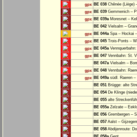
BE 038
Chênée (Liège) 
gpx
BE 039
Gemmenich – Pl
gpx
BE 039a
Moresnet – Kel
gpx
BE 042
Vielsalm – Gran
BE 044a
Spa – Hockai –
gpx
BE 045
Trois-Ponts – 
gpx
BE 045a
Vennquerbahn:
gpx
BE 047
Vennbahn: St. Vi
gpx
BE 047a
Vielsalm – Bor
BE 048
Vennbahn: Raere
gpx
BE 049a
südl. Raeren – 
gpx
BE 051
Brügge: alte Str
BE 054
De Klinge (niede
BE 055
alte Streckenfüh
BE 055a
Zelzate – Eekl
BE 056
Grembergen – Si
BE 057
Aalst – Gijzege
BE 058
Abdijenroute: D
BE 058a
Gent