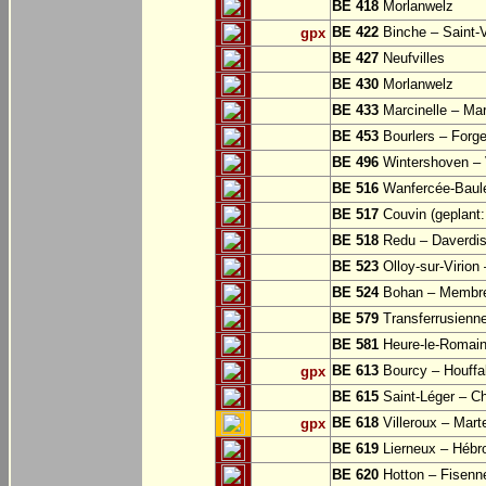
BE 418
Morlanwelz
BE 422
Binche – Saint-V
gpx
BE 427
Neufvilles
BE 430
Morlanwelz
BE 433
Marcinelle – Mar
BE 453
Bourlers – Forg
BE 496
Wintershoven – V
BE 516
Wanfercée-Baul
BE 517
Couvin (geplant: 
BE 518
Redu – Daverdi
BE 523
Olloy-sur-Virion
BE 524
Bohan – Membr
BE 579
Transferrusienne
BE 581
Heure-le-Romai
BE 613
Bourcy – Houffa
gpx
BE 615
Saint-Léger – Ch
BE 618
Villeroux – Mart
gpx
BE 619
Lierneux – Hébr
BE 620
Hotton – Fisenn