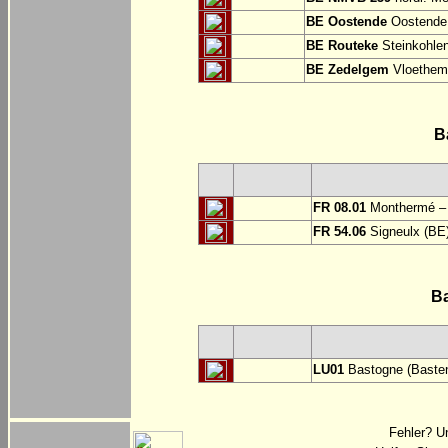
BE Oostende
Oostende:
BE Routeke
Steinkohlen
BE Zedelgem
Vloethem
B
FR 08.01
Monthermé – 
FR 54.06
Signeulx (BE)
B
LU01
Bastogne (Basten
Fehler? U