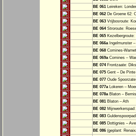
BE 061
Leireken: Londer
BE 062
De Groene 62: O
BE 063
Vrijbosroute: Ko
BE 064
Stroroute: Roes
BE 065
Kezelbergroute:
BE 066a
Ingelmunster 
BE 068
Comines-Warne
BE 069a
Comines – War
BE 074
Frontzaate: Dik
BE 075
Gent – De Pinte 
BE 077
Oude Spoorzate:
BE 077a
Lokeren – Moe
BE 078a
Blaton – Bernis
BE 081
Blaton – Ath
BE 082
Mijnwerkerspad: 
BE 083
Guldenspoorpad:
BE 085
Dottignies – Av
BE 086
(geplant: Renai