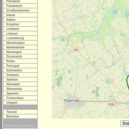
Finnland
Frankreich
Großbritannien
Irland
Italien
Kroatien
Lettland
Litauen
Luxemburg
Montenegro
Niederlande
Norwegen
Österreich
Polen
Portugal
Schweden
Schweiz
Serbien
Slowakei
Slowenien
Spanien
Tschechien
Ungarn
Tunnel
Brücken
Streckenverzeichnis