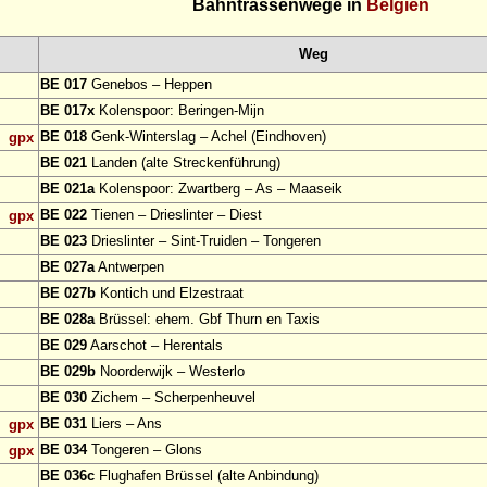
Bahntrassenwege in
Belgien
Weg
BE 017
Genebos – Heppen
BE 017x
Kolenspoor: Beringen-Mijn
BE 018
Genk-Winterslag – Achel (Eindhoven)
gpx
BE 021
Landen (alte Streckenführung)
BE 021a
Kolenspoor: Zwartberg – As – Maaseik
BE 022
Tienen – Drieslinter – Diest
gpx
BE 023
Drieslinter – Sint-Truiden – Tongeren
BE 027a
Antwerpen
BE 027b
Kontich und Elzestraat
BE 028a
Brüssel: ehem. Gbf Thurn en Taxis
BE 029
Aarschot – Herentals
BE 029b
Noorderwijk – Westerlo
BE 030
Zichem – Scherpenheuvel
BE 031
Liers – Ans
gpx
BE 034
Tongeren – Glons
gpx
BE 036c
Flughafen Brüssel (alte Anbindung)