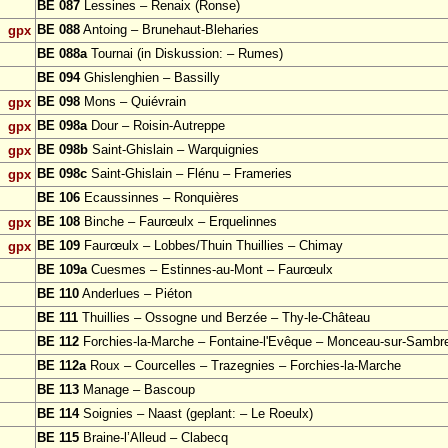
BE 087
Lessines – Renaix (Ronse)
BE 088
Antoing – Brunehaut-Bleharies
gpx
BE 088a
Tournai (in Diskussion: – Rumes)
BE 094
Ghislenghien – Bassilly
BE 098
Mons – Quiévrain
gpx
BE 098a
Dour – Roisin-Autreppe
gpx
BE 098b
Saint-Ghislain – Warquignies
gpx
BE 098c
Saint-Ghislain – Flénu – Frameries
gpx
BE 106
Ecaussinnes – Ronquières
BE 108
Binche – Faurœulx – Erquelinnes
gpx
BE 109
Faurœulx – Lobbes/Thuin Thuillies – Chimay
gpx
BE 109a
Cuesmes – Estinnes-au-Mont – Faurœulx
BE 110
Anderlues – Piéton
BE 111
Thuillies – Ossogne und Berzée – Thy-le-Château
BE 112
Forchies-la-Marche – Fontaine-l'Evêque – Monceau-sur-Sambr
BE 112a
Roux – Courcelles – Trazegnies – Forchies-la-Marche
BE 113
Manage – Bascoup
BE 114
Soignies – Naast (geplant: – Le Roeulx)
BE 115
Braine-l’Alleud – Clabecq