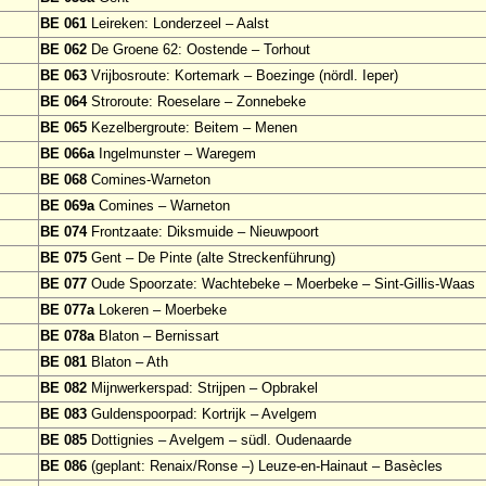
BE 061
Leireken: Londerzeel – Aalst
BE 062
De Groene 62: Oostende – Torhout
BE 063
Vrijbosroute: Kortemark – Boezinge (nördl. Ieper)
BE 064
Stroroute: Roeselare – Zonnebeke
BE 065
Kezelbergroute: Beitem – Menen
BE 066a
Ingelmunster – Waregem
BE 068
Comines-Warneton
BE 069a
Comines – Warneton
BE 074
Frontzaate: Diksmuide – Nieuwpoort
BE 075
Gent – De Pinte (alte Streckenführung)
BE 077
Oude Spoorzate: Wachtebeke – Moerbeke – Sint-Gillis-Waas
BE 077a
Lokeren – Moerbeke
BE 078a
Blaton – Bernissart
BE 081
Blaton – Ath
BE 082
Mijnwerkerspad: Strijpen – Opbrakel
BE 083
Guldenspoorpad: Kortrijk – Avelgem
BE 085
Dottignies – Avelgem – südl. Oudenaarde
BE 086
(geplant: Renaix/Ronse –) Leuze-en-Hainaut – Basècles