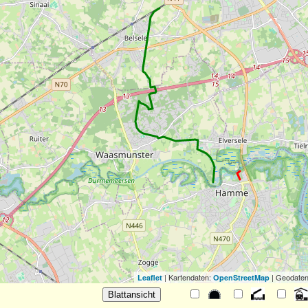
| Kartendaten:
| Geodaten
Leaflet
OpenStreetMap