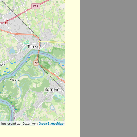
 basierend auf Daten von
OpenStreetMap