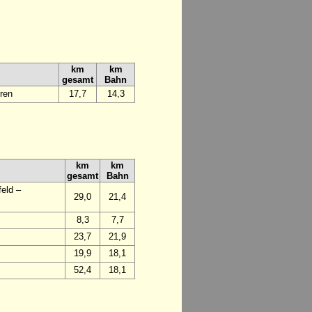
km
km
gesamt
Bahn
ren
17,7
14,3
km
km
gesamt
Bahn
eld –
29,0
21,4
8,3
7,7
23,7
21,9
19,9
18,1
52,4
18,1