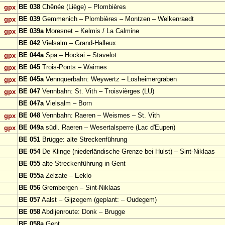
BE 038
Chênée (Liège) – Plombières
gpx
BE 039
Gemmenich – Plombières – Montzen – Welkenraedt
gpx
BE 039a
Moresnet – Kelmis / La Calmine
gpx
BE 042
Vielsalm – Grand-Halleux
BE 044a
Spa – Hockai – Stavelot
gpx
BE 045
Trois-Ponts – Waimes
gpx
BE 045a
Vennquerbahn: Weywertz – Losheimergraben
gpx
BE 047
Vennbahn: St. Vith – Troisvièrges (LU)
gpx
BE 047a
Vielsalm – Born
BE 048
Vennbahn: Raeren – Weismes – St. Vith
gpx
BE 049a
südl. Raeren – Wesertalsperre (Lac d'Eupen)
gpx
BE 051
Brügge: alte Streckenführung
BE 054
De Klinge (niederländische Grenze bei Hulst) – Sint-Niklaas
BE 055
alte Streckenführung in Gent
BE 055a
Zelzate – Eeklo
BE 056
Grembergen – Sint-Niklaas
BE 057
Aalst – Gijzegem (geplant: – Oudegem)
BE 058
Abdijenroute: Donk – Brugge
BE 058a
Gent