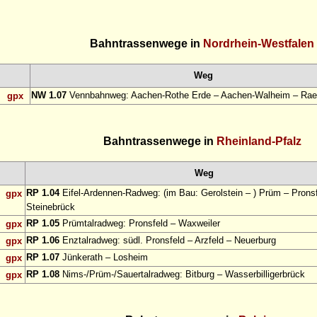
Bahntrassenwege in
Nordrhein-Westfalen
Weg
NW 1.07
Vennbahnweg: Aachen-Rothe Erde – Aachen-Walheim – Rae
gpx
Bahntrassenwege in
Rheinland-Pfalz
Weg
RP 1.04
Eifel-Ardennen-Radweg: (im Bau: Gerolstein – ) Prüm – Pronsf
gpx
Steinebrück
RP 1.05
Prümtalradweg: Pronsfeld – Waxweiler
gpx
RP 1.06
Enztalradweg: südl. Pronsfeld – Arzfeld – Neuerburg
gpx
RP 1.07
Jünkerath – Losheim
gpx
RP 1.08
Nims-/Prüm-/Sauertalradweg: Bitburg – Wasserbilligerbrück
gpx