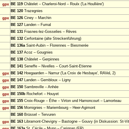
BE 119
Châtelet – Charleroi-Nord – Roulx ('La Houllière')
gpx
BE 120
Trazegnies
BE 126
Ciney – Marchin
gpx
BE 127
Landen – Fumal
BE 131
Frasnes-lez-Gosselies – Rèves
BE 132
Cerfontaine (alte Streckenführung)
BE 136a
Saint-Aubin – Florennes – Biesmerée
BE 137
Acoz – Gougnies
BE 138
Châtelet – Gerpinnes
BE 141
Seneffe – Nivelles – Court-Saint-Etienne
BE 142
Hoegaarden – Namur ('La Croix de Hesbaye', RAVeL 2)
gpx
BE 147
Landen – Gembloux – Ligny
gpx
BE 150
Sambreville – Anhée
gpx
BE 150b
Rochefort – Houyet
gpx
BE 155
Croix-Rouge – Éthe – Virton und Harnoncourt – Lamorteau
gpx
BE 156
Momignies – Mariembourg – Heer-Agimont
gpx
BE 160
Brüssel – Tervuren
BE 163
Libramont-Chevigny – Bastogne – Gouvy (in Diskussion: St-Vit
gpx
BE 163a
St. Cécile – Muno – Carignan (FR)
gpx