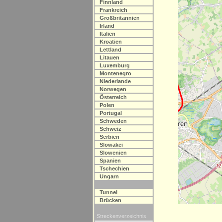
Finnland
Frankreich
Großbritannien
Irland
Italien
Kroatien
Lettland
Litauen
Luxemburg
Montenegro
Niederlande
Norwegen
Österreich
Polen
Portugal
Schweden
Schweiz
Serbien
Slowakei
Slowenien
Spanien
Tschechien
Ungarn
Tunnel
Brücken
Streckenverzeichnis