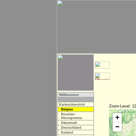
Willkommen
Kartenübersicht
Zoom-Level: 12
Belgien
Bosnien-
+
Herzegowina
Dänemark
−
Deutschland
Estland