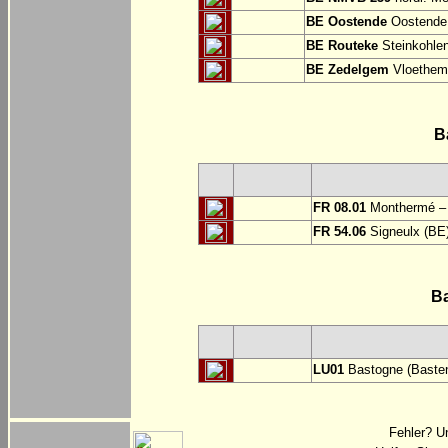
BE Oostende
Oostende:
BE Routeke
Steinkohlen
BE Zedelgem
Vloethem
B
FR 08.01
Monthermé – 
FR 54.06
Signeulx (BE)
B
LU01
Bastogne (Basten
Fehler? U