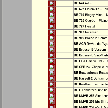
BE 624
Arlon
BE 625
Florenville – Ja
BE 719
Blegny-Mine – M
BE 725
Ougrée – Plaine
BE 727
Herstal
BE 917
Rixensart
BE 919
Braine-le-Comte
BE AGR
RAVeL de l'Agra
BE Brussel-B
Vossem –
BE Brussel-L
Sint-Mart
BE CDJ
Liaison 119 - Ca
BE CFE
zw. Chapelle-le
BE Ecaussinnes
Écauss
BE Hasselt-2
De tramrou
BE Kusttram
Lombardsi
BE L
Londerzeel und be
BE NMVB 258
Sint-Lena
BE NMVB 258 bis
Sint-
BE NMVB 259
nördl. Me