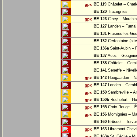
BE 119
Châtelet – Charle
gpx
BE 120
Trazegnies
BE 126
Ciney – Marchin
gpx
BE 127
Landen – Fumal
BE 131
Frasnes-lez-Gos
BE 132
Cerfontaine (alt
BE 136a
Saint-Aubin – 
BE 137
Acoz – Gougnie
BE 138
Châtelet – Gerp
BE 141
Seneffe – Nivell
BE 142
Hoegaarden – Na
gpx
BE 147
Landen – Gembl
gpx
BE 150
Sambreville – A
gpx
BE 150b
Rochefort – Ho
gpx
BE 155
Croix-Rouge – É
gpx
BE 156
Momignies – Ma
gpx
BE 160
Brüssel – Tervu
BE 163
Libramont-Chevig
gpx
BE 163a
St. Cécile – M
gpx