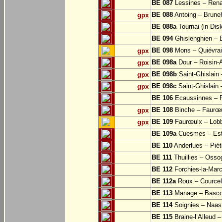
BE 087
Lessines – Rena
BE 088
Antoing – Bruneh
gpx
BE 088a
Tournai (in Dis
BE 094
Ghislenghien – B
BE 098
Mons – Quiévra
gpx
BE 098a
Dour – Roisin-
gpx
BE 098b
Saint-Ghislain
gpx
BE 098c
Saint-Ghislain 
gpx
BE 106
Ecaussinnes – 
BE 108
Binche – Faurœu
gpx
BE 109
Faurœulx – Lobb
gpx
BE 109a
Cuesmes – Est
BE 110
Anderlues – Pié
BE 111
Thuillies – Osso
BE 112
Forchies-la-Mar
BE 112a
Roux – Courcell
BE 113
Manage – Basc
BE 114
Soignies – Naast
BE 115
Braine-l’Alleud 