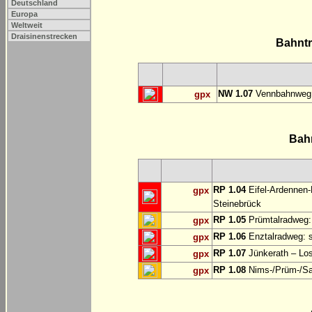
Deutschland
Europa
Weltweit
Draisinenstrecken
Bahnt
NW 1.07
Vennbahnweg:
gpx
Bah
RP 1.04
Eifel-Ardennen-
gpx
Steinebrück
RP 1.05
Prümtalradweg: 
gpx
RP 1.06
Enztalradweg: s
gpx
RP 1.07
Jünkerath – Lo
gpx
RP 1.08
Nims-/Prüm-/Sau
gpx