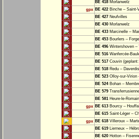
BE 418
Morlanwelz
BE 422
Binche – Saint-V
gpx
BE 427
Neufvilles
BE 430
Morlanwelz
BE 433
Marcinelle – Mar
BE 453
Bourlers – Forg
BE 496
Wintershoven – V
BE 516
Wanfercée-Baul
BE 517
Couvin (geplant: 
BE 518
Redu – Daverdi
BE 523
Olloy-sur-Virion
BE 524
Bohan – Membr
BE 579
Transferrusienne
BE 581
Heure-le-Romai
BE 613
Bourcy – Houffa
gpx
BE 615
Saint-Léger – Ch
BE 618
Villeroux – Mart
gpx
BE 619
Lierneux – Hébr
BE 620
Hotton – Fisenn