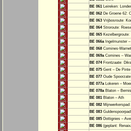
BE 061
Leireken: Londer
BE 062
De Groene 62: O
BE 063
Vrijbosroute: Ko
BE 064
Stroroute: Roes
BE 065
Kezelbergroute:
BE 066a
Ingelmunster 
BE 068
Comines-Warne
BE 069a
Comines – War
BE 074
Frontzaate: Dik
BE 075
Gent – De Pinte 
BE 077
Oude Spoorzate:
BE 077a
Lokeren – Moe
BE 078a
Blaton – Bernis
BE 081
Blaton – Ath
BE 082
Mijnwerkerspad: 
BE 083
Guldenspoorpad:
BE 085
Dottignies – Av
BE 086
(geplant: Renai