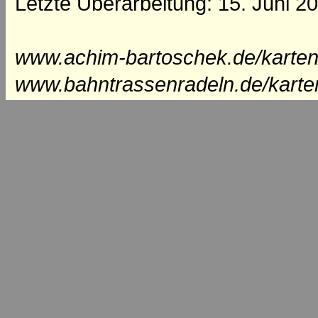
Letzte Überarbeitung: 15. Juni 2
www.achim-bartoschek.de/karten
www.bahntrassenradeln.de/karte