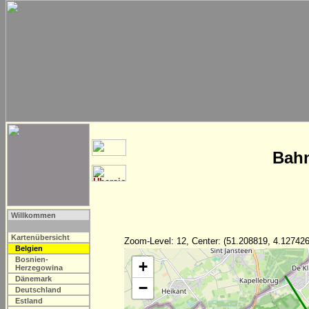
Bahn
Willkommen
Kartenübersicht
Zoom-Level: 12, Center: (51.208819, 4.127426
Belgien
Bosnien-
+
Herzegowina
Dänemark
−
Deutschland
Estland