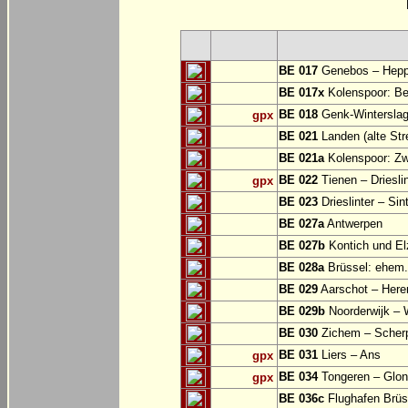
BE 017
Genebos – Hep
BE 017x
Kolenspoor: Be
BE 018
Genk-Winterslag
gpx
BE 021
Landen (alte Str
BE 021a
Kolenspoor: Zw
BE 022
Tienen – Drieslin
gpx
BE 023
Drieslinter – Sin
BE 027a
Antwerpen
BE 027b
Kontich und El
BE 028a
Brüssel: ehem.
BE 029
Aarschot – Here
BE 029b
Noorderwijk – 
BE 030
Zichem – Scher
BE 031
Liers – Ans
gpx
BE 034
Tongeren – Glo
gpx
BE 036c
Flughafen Brüss