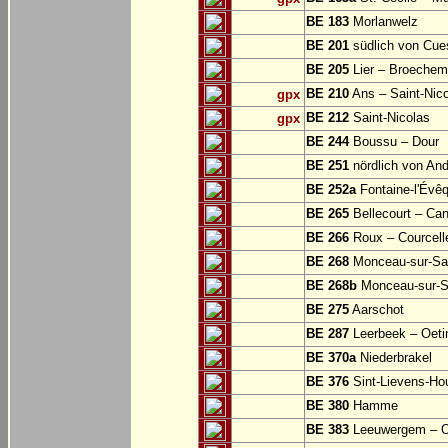
BE 183
Morlanwelz
BE 201
südlich von Cu
BE 205
Lier – Broechem
BE 210
Ans – Saint-Nic
gpx
BE 212
Saint-Nicolas
gpx
BE 244
Boussu – Dour
BE 251
nördlich von And
BE 252a
Fontaine-l'Évê
BE 265
Bellecourt – Can
BE 266
Roux – Courcell
BE 268
Monceau-sur-S
BE 268b
Monceau-sur-S
BE 275
Aarschot
BE 287
Leerbeek – Oeti
BE 370a
Niederbrakel
BE 376
Sint-Lievens-Ho
BE 380
Hamme
BE 383
Leeuwergem – 