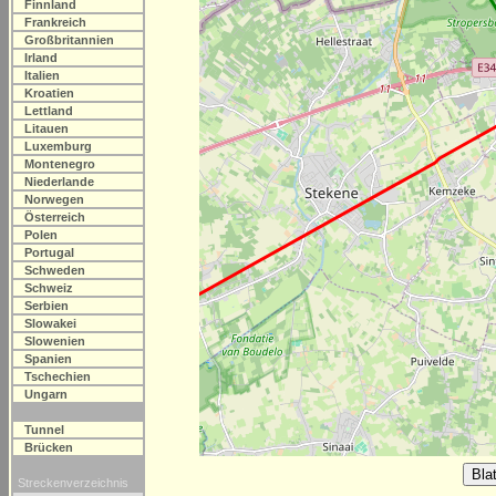
Finnland
Frankreich
Großbritannien
Irland
Italien
Kroatien
Lettland
Litauen
Luxemburg
Montenegro
Niederlande
Norwegen
Österreich
Polen
Portugal
Schweden
Schweiz
Serbien
Slowakei
Slowenien
Spanien
Tschechien
Ungarn
Tunnel
Brücken
Streckenverzeichnis