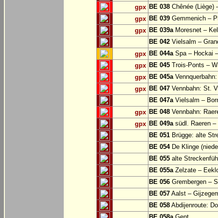
BE 038
Chênée (Liège) 
gpx
BE 039
Gemmenich – Pl
gpx
BE 039a
Moresnet – Kel
gpx
BE 042
Vielsalm – Gran
BE 044a
Spa – Hockai –
gpx
BE 045
Trois-Ponts – 
gpx
BE 045a
Vennquerbahn:
gpx
BE 047
Vennbahn: St. Vi
gpx
BE 047a
Vielsalm – Bor
BE 048
Vennbahn: Raere
gpx
BE 049a
südl. Raeren – 
gpx
BE 051
Brügge: alte Str
BE 054
De Klinge (niede
BE 055
alte Streckenfüh
BE 055a
Zelzate – Eekl
BE 056
Grembergen – Si
BE 057
Aalst – Gijzege
BE 058
Abdijenroute: D
BE 058a
Gent