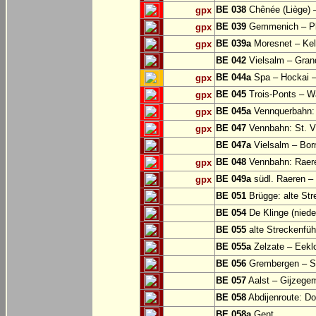
BE 038
Chênée (Liège) 
gpx
BE 039
Gemmenich – Pl
gpx
BE 039a
Moresnet – Kel
gpx
BE 042
Vielsalm – Gran
BE 044a
Spa – Hockai –
gpx
BE 045
Trois-Ponts – 
gpx
BE 045a
Vennquerbahn:
gpx
BE 047
Vennbahn: St. Vi
gpx
BE 047a
Vielsalm – Bor
BE 048
Vennbahn: Raere
gpx
BE 049a
südl. Raeren – 
gpx
BE 051
Brügge: alte Str
BE 054
De Klinge (niede
BE 055
alte Streckenfüh
BE 055a
Zelzate – Eekl
BE 056
Grembergen – Si
BE 057
Aalst – Gijzege
BE 058
Abdijenroute: D
BE 058a
Gent