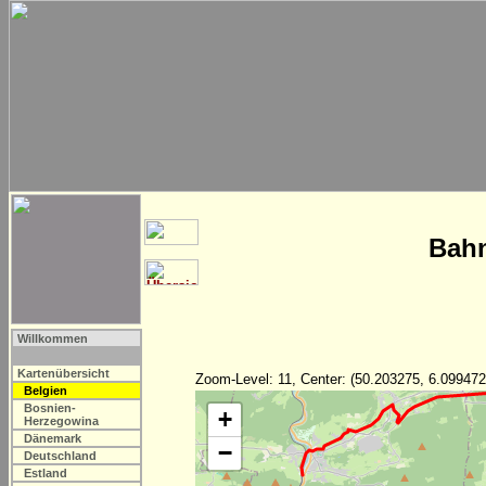
Bahn
Willkommen
Kartenübersicht
Zoom-Level: 11, Center: (50.203275, 6.099472
Belgien
Bosnien-
+
Herzegowina
Dänemark
−
Deutschland
Estland