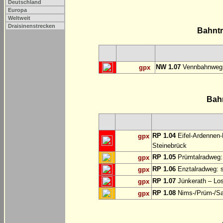
Deutschland
Europa
Weltweit
Draisinenstrecken
Bahnt
NW 1.07
Vennbahnweg:
gpx
Bah
RP 1.04
Eifel-Ardennen-
gpx
Steinebrück
RP 1.05
Prümtalradweg: 
gpx
RP 1.06
Enztalradweg: s
gpx
RP 1.07
Jünkerath – Lo
gpx
RP 1.08
Nims-/Prüm-/Sau
gpx