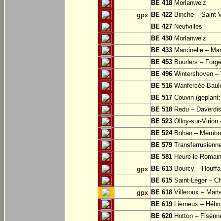
BE 418
Morlanwelz
BE 422
Binche – Saint-V
gpx
BE 427
Neufvilles
BE 430
Morlanwelz
BE 433
Marcinelle – Mar
BE 453
Bourlers – Forg
BE 496
Wintershoven – V
BE 516
Wanfercée-Baul
BE 517
Couvin (geplant: 
BE 518
Redu – Daverdi
BE 523
Olloy-sur-Virion
BE 524
Bohan – Membr
BE 579
Transferrusienne
BE 581
Heure-le-Romai
BE 613
Bourcy – Houffa
gpx
BE 615
Saint-Léger – Ch
BE 618
Villeroux – Mart
gpx
BE 619
Lierneux – Hébr
BE 620
Hotton – Fisenn