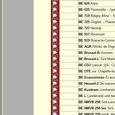
BE 624
Arlon
BE 625
Florenville – Ja
BE 719
Blegny-Mine – M
BE 725
Ougrée – Plaine
BE 727
Herstal
BE 917
Rixensart
BE 919
Braine-le-Comte
BE AGR
RAVeL de l'Agra
BE Brussel-B
Vossem –
BE Brussel-L
Sint-Mart
BE CDJ
Liaison 119 - Ca
BE CFE
zw. Chapelle-le
BE Ecaussinnes
Écauss
BE Hasselt-2
De tramrou
BE Kusttram
Lombardsi
BE L
Londerzeel und be
BE NMVB 258
Sint-Lena
BE NMVB 258 bis
Sint-
BE NMVB 259
nördl. Me