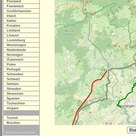
Finnland
Frankreich
Großbritannien
Irland
Italien
Kroatien
Lettland
Litauen
Luxemburg
Montenegro
Niederlande
Norwegen
Österreich
Polen
Portugal
Schweden
Schweiz
Serbien
Slowakei
Slowenien
Spanien
Tschechien
Ungarn
Tunnel
Brücken
Streckenverzeichnis