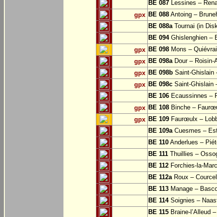
BE 087
Lessines – Rena
BE 088
Antoing – Bruneh
gpx
BE 088a
Tournai (in Dis
BE 094
Ghislenghien – B
BE 098
Mons – Quiévra
gpx
BE 098a
Dour – Roisin-
gpx
BE 098b
Saint-Ghislain
gpx
BE 098c
Saint-Ghislain 
gpx
BE 106
Ecaussinnes – 
BE 108
Binche – Faurœu
gpx
BE 109
Faurœulx – Lobb
gpx
BE 109a
Cuesmes – Est
BE 110
Anderlues – Pié
BE 111
Thuillies – Osso
BE 112
Forchies-la-Mar
BE 112a
Roux – Courcell
BE 113
Manage – Basc
BE 114
Soignies – Naast
BE 115
Braine-l’Alleud 