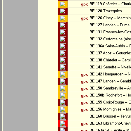
BE 119
Châtelet – Charle
gpx
BE 120
Trazegnies
BE 126
Ciney – Marchin
gpx
BE 127
Landen – Fumal
BE 131
Frasnes-lez-Gos
BE 132
Cerfontaine (alt
BE 136a
Saint-Aubin – 
BE 137
Acoz – Gougnie
BE 138
Châtelet – Gerp
BE 141
Seneffe – Nivell
BE 142
Hoegaarden – Na
gpx
BE 147
Landen – Gembl
gpx
BE 150
Sambreville – A
gpx
BE 150b
Rochefort – Ho
gpx
BE 155
Croix-Rouge – É
gpx
BE 156
Momignies – Ma
gpx
BE 160
Brüssel – Tervu
BE 163
Libramont-Chevig
gpx
BE 163a
St. Cécile – M
gpx