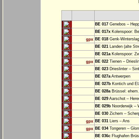
BE 017
Genebos – Hep
BE 017x
Kolenspoor: Be
BE 018
Genk-Winterslag
gpx
BE 021
Landen (alte Str
BE 021a
Kolenspoor: Zw
BE 022
Tienen – Drieslin
gpx
BE 023
Drieslinter – Sin
BE 027a
Antwerpen
BE 027b
Kontich und El
BE 028a
Brüssel: ehem.
BE 029
Aarschot – Here
BE 029b
Noorderwijk – 
BE 030
Zichem – Scher
BE 031
Liers – Ans
gpx
BE 034
Tongeren – Glo
gpx
BE 036c
Flughafen Brüss