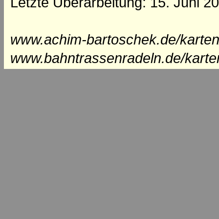
Letzte Überarbeitung: 15. Juni 2
www.achim-bartoschek.de/karten
www.bahntrassenradeln.de/karte