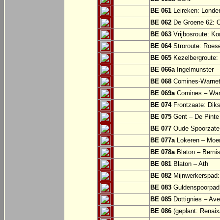
BE 061
Leireken: Londer
BE 062
De Groene 62: O
BE 063
Vrijbosroute: Ko
BE 064
Stroroute: Roes
BE 065
Kezelbergroute:
BE 066a
Ingelmunster 
BE 068
Comines-Warne
BE 069a
Comines – War
BE 074
Frontzaate: Dik
BE 075
Gent – De Pinte 
BE 077
Oude Spoorzate:
BE 077a
Lokeren – Moe
BE 078a
Blaton – Bernis
BE 081
Blaton – Ath
BE 082
Mijnwerkerspad: 
BE 083
Guldenspoorpad:
BE 085
Dottignies – Av
BE 086
(geplant: Renai