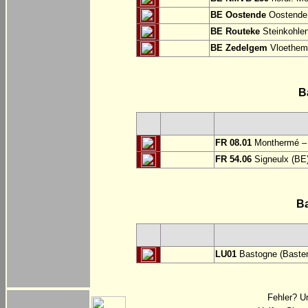
BE Oostende
Oostende:
BE Routeke
Steinkohlen
BE Zedelgem
Vloethem
B
FR 08.01
Monthermé – 
FR 54.06
Signeulx (BE)
B
LU01
Bastogne (Basten
Fehler? U