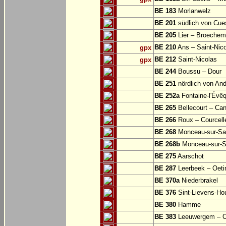
BE 183
Morlanwelz
BE 201
südlich von Cu
BE 205
Lier – Broechem
BE 210
Ans – Saint-Nic
gpx
BE 212
Saint-Nicolas
gpx
BE 244
Boussu – Dour
BE 251
nördlich von And
BE 252a
Fontaine-l'Évê
BE 265
Bellecourt – Can
BE 266
Roux – Courcell
BE 268
Monceau-sur-S
BE 268b
Monceau-sur-S
BE 275
Aarschot
BE 287
Leerbeek – Oeti
BE 370a
Niederbrakel
BE 376
Sint-Lievens-Ho
BE 380
Hamme
BE 383
Leeuwergem – 