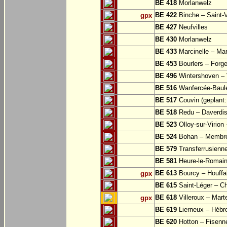
BE 418
Morlanwelz
BE 422
Binche – Saint-V
gpx
BE 427
Neufvilles
BE 430
Morlanwelz
BE 433
Marcinelle – Mar
BE 453
Bourlers – Forg
BE 496
Wintershoven – V
BE 516
Wanfercée-Baul
BE 517
Couvin (geplant: 
BE 518
Redu – Daverdi
BE 523
Olloy-sur-Virion
BE 524
Bohan – Membr
BE 579
Transferrusienne
BE 581
Heure-le-Romai
BE 613
Bourcy – Houffa
gpx
BE 615
Saint-Léger – Ch
BE 618
Villeroux – Mart
gpx
BE 619
Lierneux – Hébr
BE 620
Hotton – Fisenn