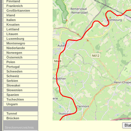
Finnland
Frankreich
Großbritannien
Irland
Italien
Kroatien
Lettland
Litauen
Luxemburg
Montenegro
Niederlande
Norwegen
Österreich
Polen
Portugal
Schweden
Schweiz
Serbien
Slowakei
Slowenien
Spanien
Tschechien
Ungarn
Tunnel
Brücken
Streckenverzeichnis