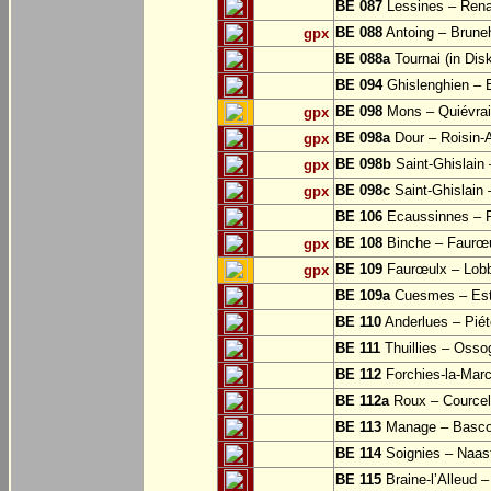
BE 087
Lessines – Rena
BE 088
Antoing – Bruneh
gpx
BE 088a
Tournai (in Dis
BE 094
Ghislenghien – B
BE 098
Mons – Quiévra
gpx
BE 098a
Dour – Roisin-
gpx
BE 098b
Saint-Ghislain
gpx
BE 098c
Saint-Ghislain 
gpx
BE 106
Ecaussinnes – 
BE 108
Binche – Faurœu
gpx
BE 109
Faurœulx – Lobb
gpx
BE 109a
Cuesmes – Est
BE 110
Anderlues – Pié
BE 111
Thuillies – Osso
BE 112
Forchies-la-Mar
BE 112a
Roux – Courcell
BE 113
Manage – Basc
BE 114
Soignies – Naast
BE 115
Braine-l’Alleud 