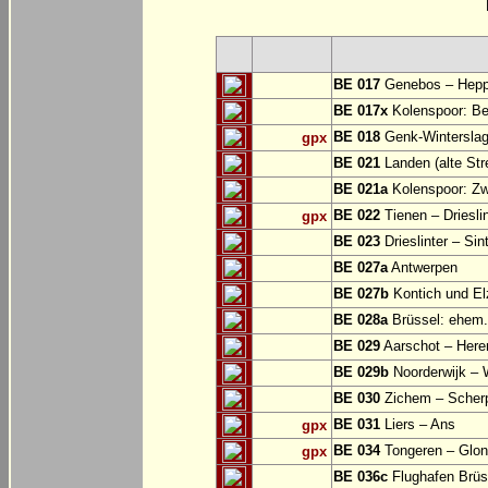
BE 017
Genebos – Hep
BE 017x
Kolenspoor: Be
BE 018
Genk-Winterslag
gpx
BE 021
Landen (alte Str
BE 021a
Kolenspoor: Zw
BE 022
Tienen – Drieslin
gpx
BE 023
Drieslinter – Sin
BE 027a
Antwerpen
BE 027b
Kontich und El
BE 028a
Brüssel: ehem.
BE 029
Aarschot – Here
BE 029b
Noorderwijk – 
BE 030
Zichem – Scher
BE 031
Liers – Ans
gpx
BE 034
Tongeren – Glo
gpx
BE 036c
Flughafen Brüss