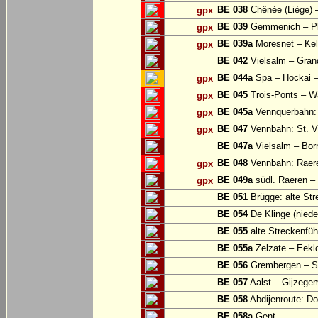
BE 038
Chênée (Liège) 
gpx
BE 039
Gemmenich – Pl
gpx
BE 039a
Moresnet – Kel
gpx
BE 042
Vielsalm – Gran
BE 044a
Spa – Hockai –
gpx
BE 045
Trois-Ponts – 
gpx
BE 045a
Vennquerbahn:
gpx
BE 047
Vennbahn: St. Vi
gpx
BE 047a
Vielsalm – Bor
BE 048
Vennbahn: Raere
gpx
BE 049a
südl. Raeren – 
gpx
BE 051
Brügge: alte Str
BE 054
De Klinge (niede
BE 055
alte Streckenfüh
BE 055a
Zelzate – Eekl
BE 056
Grembergen – Si
BE 057
Aalst – Gijzege
BE 058
Abdijenroute: D
BE 058a
Gent