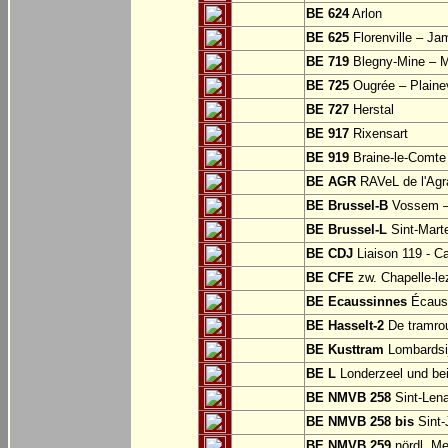
BE 624
Arlon
BE 625
Florenville – Ja
BE 719
Blegny-Mine – M
BE 725
Ougrée – Plaine
BE 727
Herstal
BE 917
Rixensart
BE 919
Braine-le-Comte
BE AGR
RAVeL de l'Agra
BE Brussel-B
Vossem –
BE Brussel-L
Sint-Mart
BE CDJ
Liaison 119 - Ca
BE CFE
zw. Chapelle-le
BE Ecaussinnes
Écauss
BE Hasselt-2
De tramrou
BE Kusttram
Lombardsi
BE L
Londerzeel und be
BE NMVB 258
Sint-Lena
BE NMVB 258 bis
Sint-
BE NMVB 259
nördl. Me