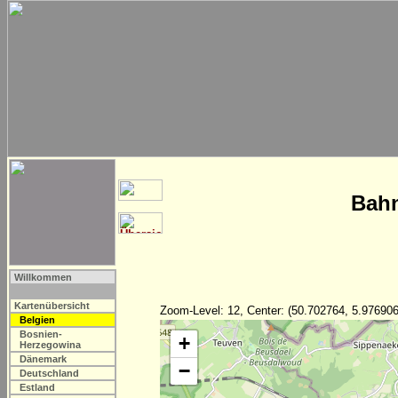
Bahn
Willkommen
Kartenübersicht
Zoom-Level: 12, Center: (50.702764, 5.976906
Belgien
Bosnien-
+
Herzegowina
Dänemark
−
Deutschland
Estland