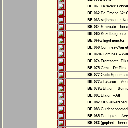
BE 061
Leireken: Londer
BE 062
De Groene 62: O
BE 063
Vrijbosroute: Ko
BE 064
Stroroute: Roes
BE 065
Kezelbergroute:
BE 066a
Ingelmunster 
BE 068
Comines-Warne
BE 069a
Comines – War
BE 074
Frontzaate: Dik
BE 075
Gent – De Pinte 
BE 077
Oude Spoorzate:
BE 077a
Lokeren – Moe
BE 078a
Blaton – Bernis
BE 081
Blaton – Ath
BE 082
Mijnwerkerspad: 
BE 083
Guldenspoorpad:
BE 085
Dottignies – Av
BE 086
(geplant: Renai