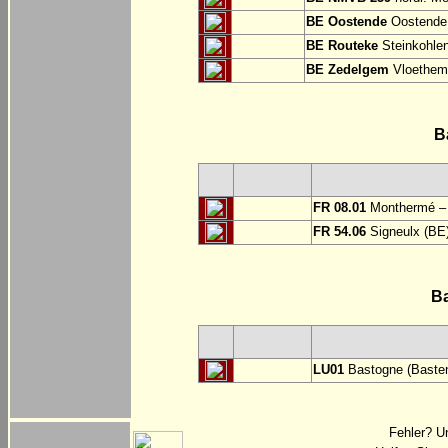
BE Oostende
Oostende:
BE Routeke
Steinkohlen
BE Zedelgem
Vloethem
B
FR 08.01
Monthermé – 
FR 54.06
Signeulx (BE)
B
LU01
Bastogne (Basten
Fehler? U