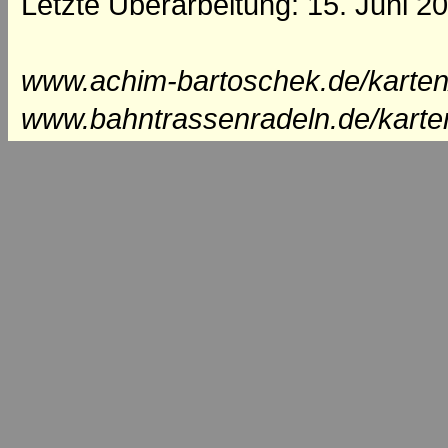
Letzte Überarbeitung: 15. Juni 2
www.achim-bartoschek.de/karten
www.bahntrassenradeln.de/karte