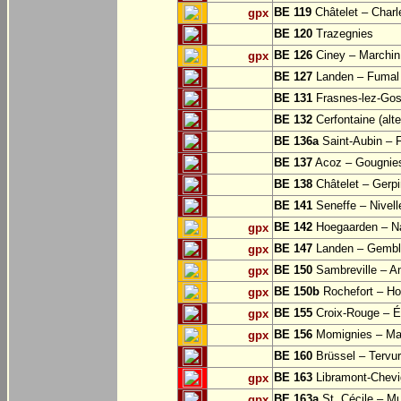
BE 119
Châtelet – Charle
gpx
BE 120
Trazegnies
BE 126
Ciney – Marchin
gpx
BE 127
Landen – Fumal
BE 131
Frasnes-lez-Gos
BE 132
Cerfontaine (alt
BE 136a
Saint-Aubin – 
BE 137
Acoz – Gougnie
BE 138
Châtelet – Gerp
BE 141
Seneffe – Nivell
BE 142
Hoegaarden – Na
gpx
BE 147
Landen – Gembl
gpx
BE 150
Sambreville – A
gpx
BE 150b
Rochefort – Ho
gpx
BE 155
Croix-Rouge – É
gpx
BE 156
Momignies – Ma
gpx
BE 160
Brüssel – Tervu
BE 163
Libramont-Chevig
gpx
BE 163a
St. Cécile – M
gpx