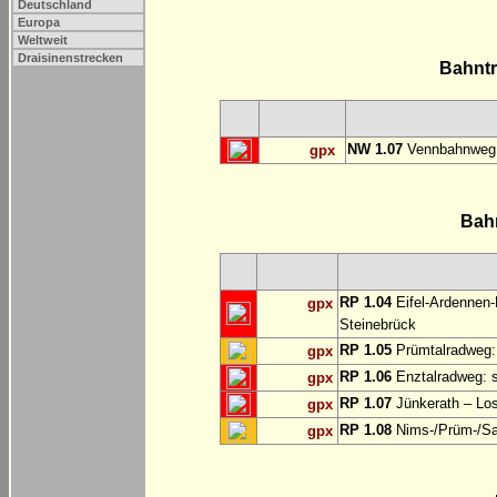
Deutschland
Europa
Weltweit
Draisinenstrecken
Bahnt
NW 1.07
Vennbahnweg:
gpx
Bah
RP 1.04
Eifel-Ardennen-
gpx
Steinebrück
RP 1.05
Prümtalradweg: 
gpx
RP 1.06
Enztalradweg: s
gpx
RP 1.07
Jünkerath – Lo
gpx
RP 1.08
Nims-/Prüm-/Sau
gpx