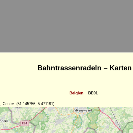
Bahntrassenradeln – Karten
Belgien
:
BE01
, Center: (51.145756, 5.471191)