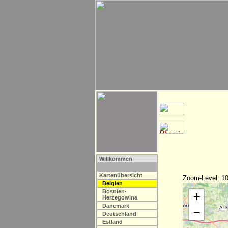
Willkommen
Kartenübersicht
Zoom-Level: 10
Belgien
Bosnien-
+
Herzegowina
Dänemark
−
Deutschland
Estland