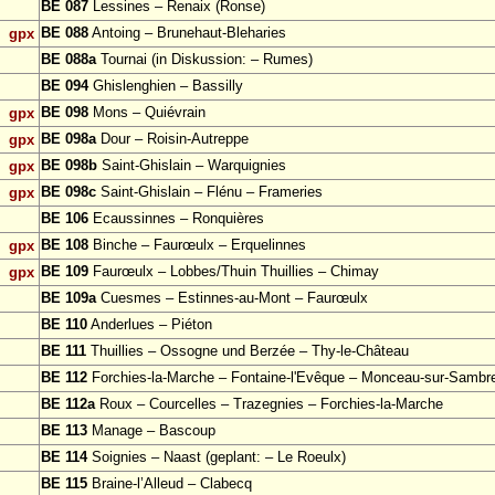
BE 087
Lessines – Renaix (Ronse)
BE 088
Antoing – Brunehaut-Bleharies
gpx
BE 088a
Tournai (in Diskussion: – Rumes)
BE 094
Ghislenghien – Bassilly
BE 098
Mons – Quiévrain
gpx
BE 098a
Dour – Roisin-Autreppe
gpx
BE 098b
Saint-Ghislain – Warquignies
gpx
BE 098c
Saint-Ghislain – Flénu – Frameries
gpx
BE 106
Ecaussinnes – Ronquières
BE 108
Binche – Faurœulx – Erquelinnes
gpx
BE 109
Faurœulx – Lobbes/Thuin Thuillies – Chimay
gpx
BE 109a
Cuesmes – Estinnes-au-Mont – Faurœulx
BE 110
Anderlues – Piéton
BE 111
Thuillies – Ossogne und Berzée – Thy-le-Château
BE 112
Forchies-la-Marche – Fontaine-l'Evêque – Monceau-sur-Sambr
BE 112a
Roux – Courcelles – Trazegnies – Forchies-la-Marche
BE 113
Manage – Bascoup
BE 114
Soignies – Naast (geplant: – Le Roeulx)
BE 115
Braine-l’Alleud – Clabecq