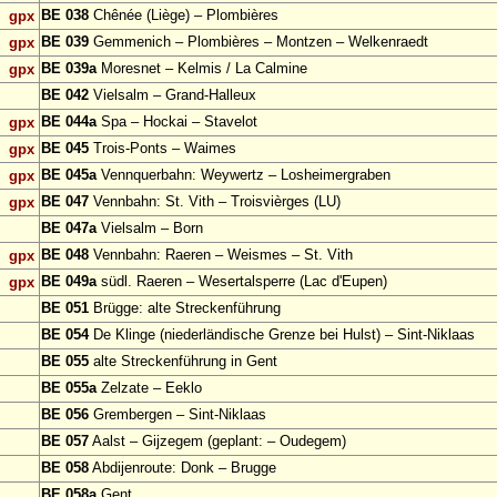
BE 038
Chênée (Liège) – Plombières
gpx
BE 039
Gemmenich – Plombières – Montzen – Welkenraedt
gpx
BE 039a
Moresnet – Kelmis / La Calmine
gpx
BE 042
Vielsalm – Grand-Halleux
BE 044a
Spa – Hockai – Stavelot
gpx
BE 045
Trois-Ponts – Waimes
gpx
BE 045a
Vennquerbahn: Weywertz – Losheimergraben
gpx
BE 047
Vennbahn: St. Vith – Troisvièrges (LU)
gpx
BE 047a
Vielsalm – Born
BE 048
Vennbahn: Raeren – Weismes – St. Vith
gpx
BE 049a
südl. Raeren – Wesertalsperre (Lac d'Eupen)
gpx
BE 051
Brügge: alte Streckenführung
BE 054
De Klinge (niederländische Grenze bei Hulst) – Sint-Niklaas
BE 055
alte Streckenführung in Gent
BE 055a
Zelzate – Eeklo
BE 056
Grembergen – Sint-Niklaas
BE 057
Aalst – Gijzegem (geplant: – Oudegem)
BE 058
Abdijenroute: Donk – Brugge
BE 058a
Gent