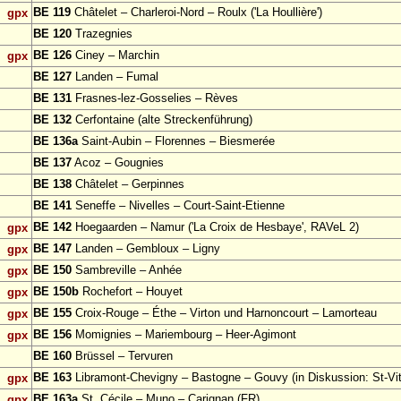
BE 119
Châtelet – Charleroi-Nord – Roulx ('La Houllière')
gpx
BE 120
Trazegnies
BE 126
Ciney – Marchin
gpx
BE 127
Landen – Fumal
BE 131
Frasnes-lez-Gosselies – Rèves
BE 132
Cerfontaine (alte Streckenführung)
BE 136a
Saint-Aubin – Florennes – Biesmerée
BE 137
Acoz – Gougnies
BE 138
Châtelet – Gerpinnes
BE 141
Seneffe – Nivelles – Court-Saint-Etienne
BE 142
Hoegaarden – Namur ('La Croix de Hesbaye', RAVeL 2)
gpx
BE 147
Landen – Gembloux – Ligny
gpx
BE 150
Sambreville – Anhée
gpx
BE 150b
Rochefort – Houyet
gpx
BE 155
Croix-Rouge – Éthe – Virton und Harnoncourt – Lamorteau
gpx
BE 156
Momignies – Mariembourg – Heer-Agimont
gpx
BE 160
Brüssel – Tervuren
BE 163
Libramont-Chevigny – Bastogne – Gouvy (in Diskussion: St-Vit
gpx
BE 163a
St. Cécile – Muno – Carignan (FR)
gpx