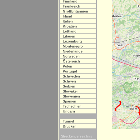
Finnland
Frankreich
Großbritannien
Irland
Italien
Kroatien
Lettland
Litauen
Luxemburg
Montenegro
Niederlande
Norwegen
Österreich
Polen
Portugal
Schweden
Schweiz
Serbien
Slowakei
Slowenien
Spanien
Tschechien
Ungarn
Tunnel
Brücken
Streckenverzeichnis