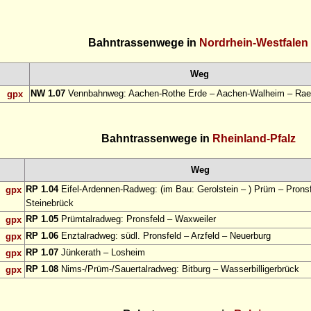
Bahntrassenwege in
Nordrhein-Westfalen
Weg
NW 1.07
Vennbahnweg: Aachen-Rothe Erde – Aachen-Walheim – Rae
gpx
Bahntrassenwege in
Rheinland-Pfalz
Weg
RP 1.04
Eifel-Ardennen-Radweg: (im Bau: Gerolstein – ) Prüm – Pronsf
gpx
Steinebrück
RP 1.05
Prümtalradweg: Pronsfeld – Waxweiler
gpx
RP 1.06
Enztalradweg: südl. Pronsfeld – Arzfeld – Neuerburg
gpx
RP 1.07
Jünkerath – Losheim
gpx
RP 1.08
Nims-/Prüm-/Sauertalradweg: Bitburg – Wasserbilligerbrück
gpx