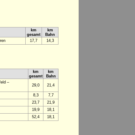
km
km
gesamt
Bahn
ren
17,7
14,3
km
km
gesamt
Bahn
eld –
29,0
21,4
8,3
7,7
23,7
21,9
19,9
18,1
52,4
18,1