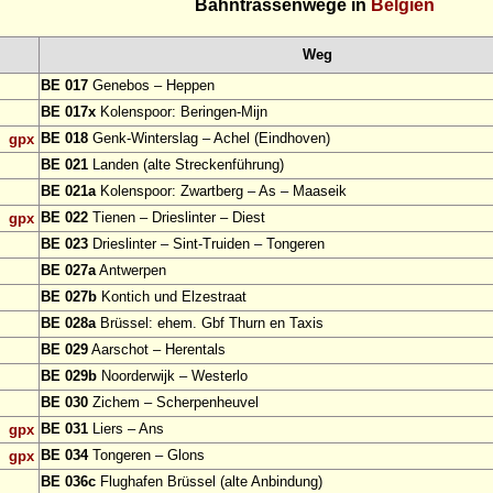
Bahntrassenwege in
Belgien
Weg
BE 017
Genebos – Heppen
BE 017x
Kolenspoor: Beringen-Mijn
BE 018
Genk-Winterslag – Achel (Eindhoven)
gpx
BE 021
Landen (alte Streckenführung)
BE 021a
Kolenspoor: Zwartberg – As – Maaseik
BE 022
Tienen – Drieslinter – Diest
gpx
BE 023
Drieslinter – Sint-Truiden – Tongeren
BE 027a
Antwerpen
BE 027b
Kontich und Elzestraat
BE 028a
Brüssel: ehem. Gbf Thurn en Taxis
BE 029
Aarschot – Herentals
BE 029b
Noorderwijk – Westerlo
BE 030
Zichem – Scherpenheuvel
BE 031
Liers – Ans
gpx
BE 034
Tongeren – Glons
gpx
BE 036c
Flughafen Brüssel (alte Anbindung)