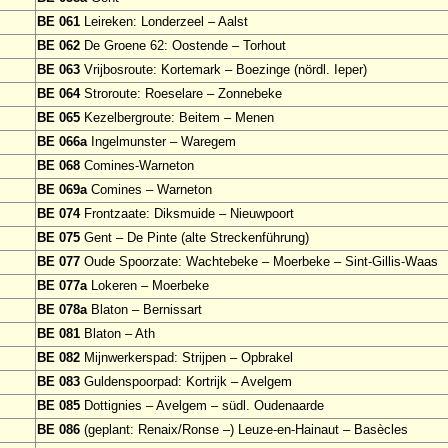
BE 061
Leireken: Londerzeel – Aalst
BE 062
De Groene 62: Oostende – Torhout
BE 063
Vrijbosroute: Kortemark – Boezinge (nördl. Ieper)
BE 064
Stroroute: Roeselare – Zonnebeke
BE 065
Kezelbergroute: Beitem – Menen
BE 066a
Ingelmunster – Waregem
BE 068
Comines-Warneton
BE 069a
Comines – Warneton
BE 074
Frontzaate: Diksmuide – Nieuwpoort
BE 075
Gent – De Pinte (alte Streckenführung)
BE 077
Oude Spoorzate: Wachtebeke – Moerbeke – Sint-Gillis-Waas
BE 077a
Lokeren – Moerbeke
BE 078a
Blaton – Bernissart
BE 081
Blaton – Ath
BE 082
Mijnwerkerspad: Strijpen – Opbrakel
BE 083
Guldenspoorpad: Kortrijk – Avelgem
BE 085
Dottignies – Avelgem – südl. Oudenaarde
BE 086
(geplant: Renaix/Ronse –) Leuze-en-Hainaut – Basècles