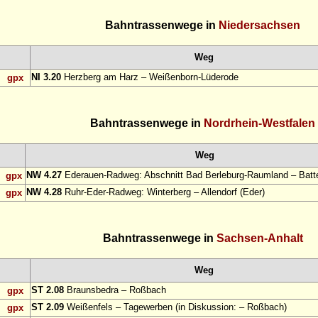
Bahntrassenwege in
Niedersachsen
Weg
NI 3.20
Herzberg am Harz – Weißenborn-Lüderode
gpx
Bahntrassenwege in
Nordrhein-Westfalen
Weg
NW 4.27
Ederauen-Radweg: Abschnitt Bad Berleburg-Raumland – Bat
gpx
NW 4.28
Ruhr-Eder-Radweg: Winterberg – Allendorf (Eder)
gpx
Bahntrassenwege in
Sachsen-Anhalt
Weg
ST 2.08
Braunsbedra – Roßbach
gpx
ST 2.09
Weißenfels – Tagewerben (in Diskussion: – Roßbach)
gpx