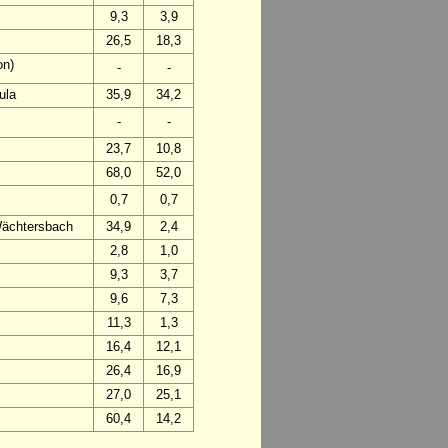
9,3
3,9
26,5
18,3
on)
-
-
ula
35,9
34,2
-
-
23,7
10,8
68,0
52,0
0,7
0,7
Wächtersbach
34,9
2,4
2,8
1,0
9,3
3,7
9,6
7,3
11,3
1,3
16,4
12,1
26,4
16,9
27,0
25,1
60,4
14,2