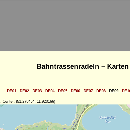
Bahntrassenradeln – Karten
DE01
DE02
DE03
DE04
DE05
DE06
DE07
DE08
DE09
DE1
, Center: (51.278454, 11.920166)