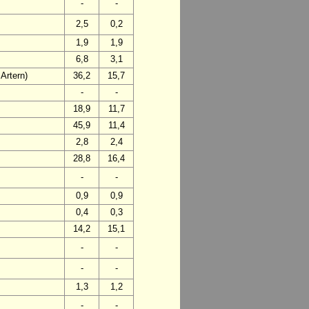
-
-
2,5
0,2
1,9
1,9
6,8
3,1
Artern)
36,2
15,7
-
-
18,9
11,7
45,9
11,4
2,8
2,4
28,8
16,4
-
-
0,9
0,9
0,4
0,3
14,2
15,1
-
-
-
-
1,3
1,2
-
-