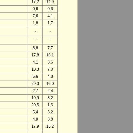
17,2
14,9
0,6
0,6
7,6
4,1
1,8
1,7
-
-
-
-
8,8
7,7
17,8
16,1
4,1
3,6
10,3
7,0
5,6
4,8
29,3
16,0
2,7
2,4
10,9
8,2
20,5
1,6
5,4
3,2
4,9
3,8
17,9
15,2