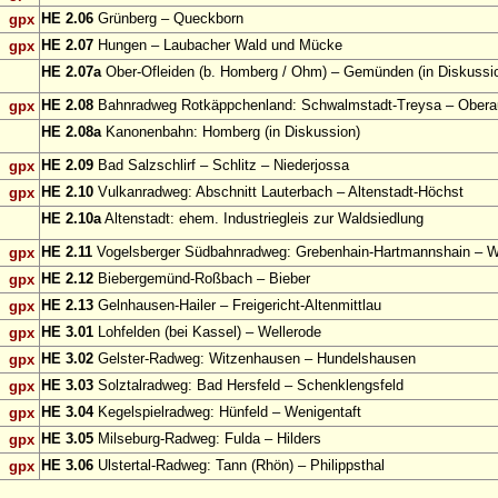
HE 2.06
Grünberg – Queckborn
gpx
HE 2.07
Hungen – Laubacher Wald und Mücke
gpx
HE 2.07a
Ober-Ofleiden (b. Homberg / Ohm) – Gemünden (in Diskussi
HE 2.08
Bahnradweg Rotkäppchenland: Schwalmstadt-Treysa – Obera
gpx
HE 2.08a
Kanonenbahn: Homberg (in Diskussion)
HE 2.09
Bad Salzschlirf – Schlitz – Niederjossa
gpx
HE 2.10
Vulkanradweg: Abschnitt Lauterbach – Altenstadt-Höchst
gpx
HE 2.10a
Altenstadt: ehem. Industriegleis zur Waldsiedlung
HE 2.11
Vogelsberger Südbahnradweg: Grebenhain-Hartmannshain – 
gpx
HE 2.12
Biebergemünd-Roßbach – Bieber
gpx
HE 2.13
Gelnhausen-Hailer – Freigericht-Altenmittlau
gpx
HE 3.01
Lohfelden (bei Kassel) – Wellerode
gpx
HE 3.02
Gelster-Radweg: Witzenhausen – Hundelshausen
gpx
HE 3.03
Solztalradweg: Bad Hersfeld – Schenklengsfeld
gpx
HE 3.04
Kegelspielradweg: Hünfeld – Wenigentaft
gpx
HE 3.05
Milseburg-Radweg: Fulda – Hilders
gpx
HE 3.06
Ulstertal-Radweg: Tann (Rhön) – Philippsthal
gpx