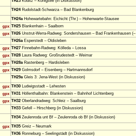
TH23
Köditz – Königsee (in Diskussion)
TH24
Rudolstadt-Schwarza – Bad Blankenburg
TH24a
Hohewartebahn: Eichicht (Thr.) – Hohenwarte-Stausee
TH25
Blankenhain – Saalborn
gpx
TH26
Unstrut-Werra-Radweg: Sondershausen – Bad Frankenhausen (– 
gpx
TH26a
Esperstedt – Oldisleben
TH27
Finnebahn-Radweg: Kölleda – Lossa
gpx
TH28
Laura Radweg: Großrudestedt – Weimar
gpx
TH28a
Rastenberg – Hardisleben
gpx
TH29
Golmsdorf – Eisenberg – Hartmannsdorf
gpx
TH29a
Gleis 3: Jena-West (in Diskussion)
TH30
Ludwigsstadt – Lehesten
gpx
TH31
Höllenthalbahn: Blankenstein – Bahnhof Lichtenberg
gpx
TH32
Oberlandradweg: Schleiz – Saalburg
gpx
TH33
Gefell – Hirschberg (in Diskussion)
TH34
Zeulenroda unt Bf – Zeulenroda ob Bf (in Diskussion)
TH35
Greiz – Neumark
gpx
TH36
Ronneburg – Seelingstädt (in Diskussion)