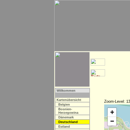
Willkommen
Kartenübersicht
Zoom-Level: 13
Belgien
Bosnien-
+
Herzegowina
Dänemark
−
Deutschland
Estland