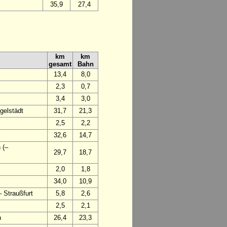
35,9
27,4
km
km
gesamt
Bahn
13,4
8,0
2,3
0,7
3,4
3,0
gelstädt
31,7
21,3
2,5
2,2
32,6
14,7
 (–
29,7
18,7
2,0
1,8
34,0
10,9
 Straußfurt
5,8
2,6
2,5
2,1
n
26,4
23,3