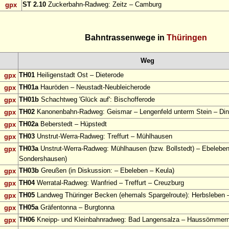
ST 2.10
Zuckerbahn-Radweg: Zeitz – Camburg
gpx
Bahntrassenwege in
Thüringen
Weg
TH01
Heiligenstadt Ost – Dieterode
gpx
TH01a
Hauröden – Neustadt-Neubleicherode
gpx
TH01b
Schachtweg 'Glück auf': Bischofferode
gpx
TH02
Kanonenbahn-Radweg: Geismar – Lengenfeld unterm Stein – Din
gpx
TH02a
Beberstedt – Hüpstedt
gpx
TH03
Unstrut-Werra-Radweg: Treffurt – Mühlhausen
gpx
TH03a
Unstrut-Werra-Radweg: Mühlhausen (bzw. Bollstedt) – Ebeleben
gpx
Sondershausen)
TH03b
Greußen (in Diskussion: – Ebeleben – Keula)
gpx
TH04
Werratal-Radweg: Wanfried – Treffurt – Creuzburg
gpx
TH05
Landweg Thüringer Becken (ehemals Spargelroute): Herbsleben –
gpx
TH05a
Gräfentonna – Burgtonna
gpx
TH06
Kneipp- und Kleinbahnradweg: Bad Langensalza – Haussömmer
gpx