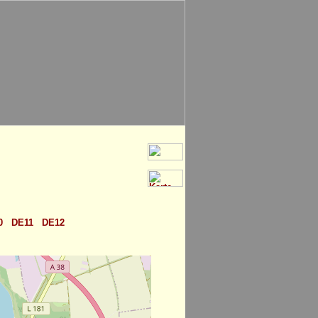
0
DE11
DE12