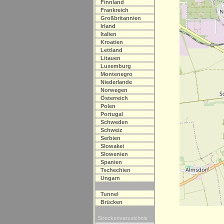
Finnland
Frankreich
Großbritannien
Irland
Italien
Kroatien
Lettland
Litauen
Luxemburg
Montenegro
Niederlande
Norwegen
Österreich
Polen
Portugal
Schweden
Schweiz
Serbien
Slowakei
Slowenien
Spanien
Tschechien
Ungarn
Tunnel
Brücken
Streckenverzeichnis