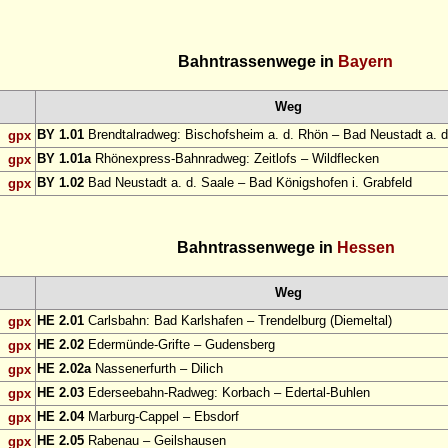
Bahntrassenwege in
Bayern
Weg
BY 1.01
Brendtalradweg: Bischofsheim a. d. Rhön – Bad Neustadt a. d
gpx
BY 1.01a
Rhönexpress-Bahnradweg: Zeitlofs – Wildflecken
gpx
BY 1.02
Bad Neustadt a. d. Saale – Bad Königshofen i. Grabfeld
gpx
Bahntrassenwege in
Hessen
Weg
HE 2.01
Carlsbahn: Bad Karlshafen – Trendelburg (Diemeltal)
gpx
HE 2.02
Edermünde-Grifte – Gudensberg
gpx
HE 2.02a
Nassenerfurth – Dilich
gpx
HE 2.03
Ederseebahn-Radweg: Korbach – Edertal-Buhlen
gpx
HE 2.04
Marburg-Cappel – Ebsdorf
gpx
HE 2.05
Rabenau – Geilshausen
gpx