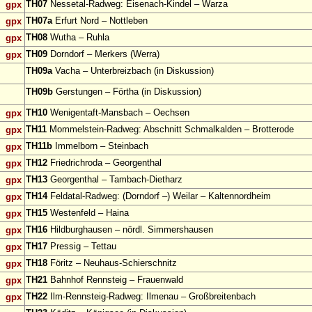
TH07
Nessetal-Radweg: Eisenach-Kindel – Warza
gpx
TH07a
Erfurt Nord – Nottleben
gpx
TH08
Wutha – Ruhla
gpx
TH09
Dorndorf – Merkers (Werra)
gpx
TH09a
Vacha – Unterbreizbach (in Diskussion)
TH09b
Gerstungen – Förtha (in Diskussion)
TH10
Wenigentaft-Mansbach – Oechsen
gpx
TH11
Mommelstein-Radweg: Abschnitt Schmalkalden – Brotterode
gpx
TH11b
Immelborn – Steinbach
gpx
TH12
Friedrichroda – Georgenthal
gpx
TH13
Georgenthal – Tambach-Dietharz
gpx
TH14
Feldatal-Radweg: (Dorndorf –) Weilar – Kaltennordheim
gpx
TH15
Westenfeld – Haina
gpx
TH16
Hildburghausen – nördl. Simmershausen
gpx
TH17
Pressig – Tettau
gpx
TH18
Föritz – Neuhaus-Schierschnitz
gpx
TH21
Bahnhof Rennsteig – Frauenwald
gpx
TH22
Ilm-Rennsteig-Radweg: Ilmenau – Großbreitenbach
gpx