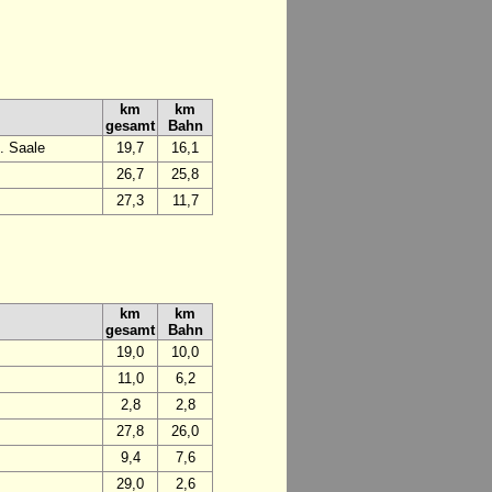
km
km
gesamt
Bahn
. Saale
19,7
16,1
26,7
25,8
27,3
11,7
km
km
gesamt
Bahn
19,0
10,0
11,0
6,2
2,8
2,8
27,8
26,0
9,4
7,6
29,0
2,6