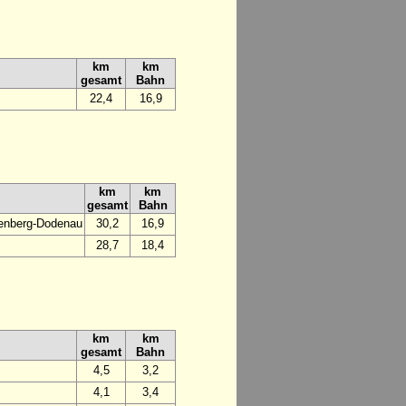
km
km
gesamt
Bahn
22,4
16,9
km
km
gesamt
Bahn
tenberg-Dodenau
30,2
16,9
28,7
18,4
km
km
gesamt
Bahn
4,5
3,2
4,1
3,4