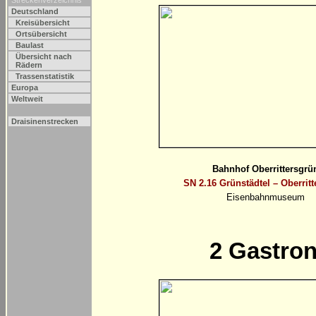
Streckenverzeichnis
Deutschland
Kreisübersicht
Ortsübersicht
Baulast
Übersicht nach
Rädern
Trassenstatistik
Europa
Weltweit
Draisinenstrecken
Bahnhof Oberrittersgrü
SN 2.16 Grünstädtel – Oberrit
Eisenbahnmuseum
2
Gastron