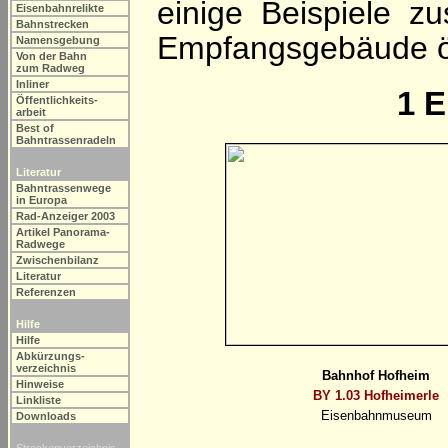
einige Beispiele z
Eisenbahnrelikte
Bahnstrecken
Empfangsgebäude öff
Namensgebung
Von der Bahn
zum Radweg
Inliner
1
E
Öffentlichkeits-
arbeit
Best of
Bahntrassenradeln
Literatur
Bahntrassenwege
in Europa
Rad-Anzeiger 2003
Artikel Panorama-
Radwege
Zwischenbilanz
Literatur
Referenzen
Hilfe
Hilfe
Abkürzungs-
verzeichnis
Bahnhof Hofheim
Hinweise
BY 1.03 Hofheimerle
Linkliste
Eisenbahnmuseum
Downloads