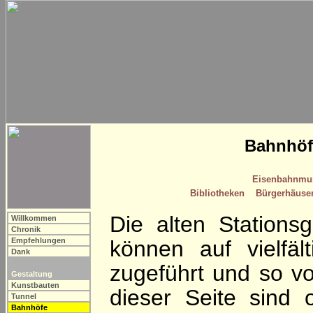
Bahnhöf
Eisenbahnmu
Bibliotheken
Bürgerhäuse
Die alten Station
Willkommen
Chronik
Empfehlungen
können auf vielfä
Dank
zugeführt und so vo
Gestaltung
Kunstbauten
dieser Seite sind 
Tunnel
Bahnhöfe