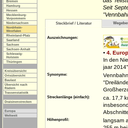
das Teils
Bremen
Hamburg
Seit Sept
Hessen
"Vennbahn
Mecklenburg-
Vorpommern
Wegebe
Niedersachsen
Steckbrief / Literatur
Nordrhein-
Westfalen
Rheinland-Pfalz
Auszeichnungen:
Saarland
Sachsen
Sachsen-Anhalt
•
4. Euro
Schleswig-
Holstein
In den Ni
Thüringen
jaar 2014
Kreisübersicht
Vennbahn-
Synonyme:
Ortsübersicht
Baulast
"Dreiländ
Übersicht nach
Rädern
Großherz
Trassenstatistik
ca. 17,7 
Streckenlänge (einfach):
Draisinenstrecken
insbesond
Abschnitt
Europa
Weltweit
langsam a
Höhenprofil:
255 m bei