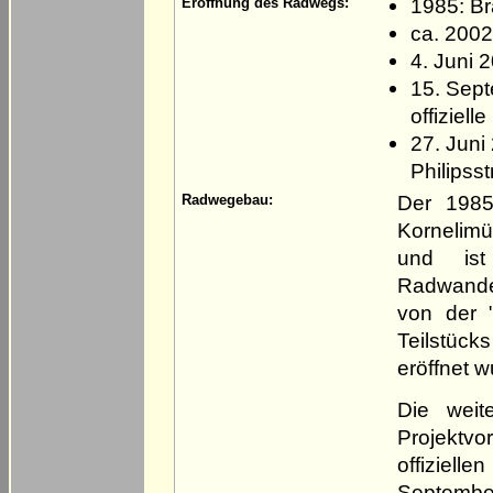
1985: Br
Eröffnung des Radwegs:
ca. 2002
4. Juni 
15. Sept
offiziel
27. Juni
Philipss
Der 1985
Radwegebau:
Kornelimü
und ist
Radwander
von der 
Teilstück
eröffnet w
Die weit
Projektv
offiziell
September