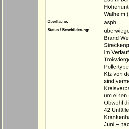
Höhenunte
Walheim (
asph.
Oberfläche:
überwiege
Status / Beschilderung:
Brand We
Streckenp
Im Verlau
Troisvier
Pollertyp
Kfz von de
sind verm
Kreisverba
um einen 
Obwohl di
42 Unfäll
Krankenha
Juni – nac