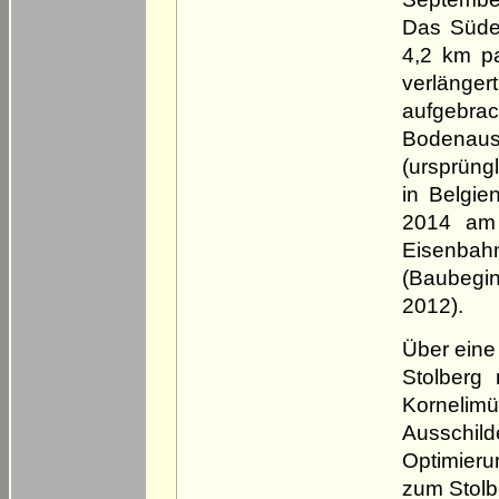
Das Süde
4,2 km pa
verlänge
aufgebra
Bodenau
(ursprüngl
in Belgie
2014 am 
Eisenbahn
(Baubeginn
2012).
Über eine
Stolberg
Korneli
Ausschil
Optimierun
zum Stolb