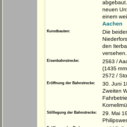
abgebaut.
neuen Unfä
einem wei
Aachen
Die beide
Kunstbauten:
Niederfor
den Iterb
versehen.
2563 / Aa
Eisenbahnstrecke:
(1435 mm
2572 / St
30. Juni 
Eröffnung der Bahnstrecke:
Zweiten W
Fahrbetri
Kornelim
29. Mai 1
Stilllegung der Bahnstrecke:
Philipswe