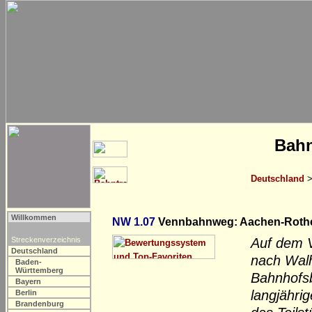
Bahn
Deutschland
Willkommen
NW 1.07
Vennbahnweg: Aachen-Rothe
Streckenverzeichnis
Auf dem 
Deutschland
nach Walh
Baden-
Württemberg
Bahnhofsb
Bayern
langjähri
Berlin
Brandenburg