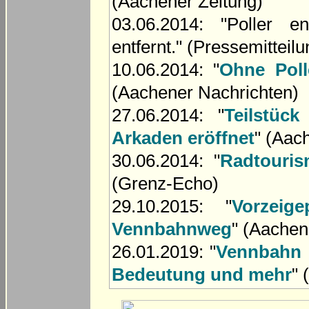
(Aachener Zeitung)
03.06.2014: "Poller 
entfernt." (Pressemitteil
10.06.2014: "
Ohne Poll
(Aachener Nachrichten)
27.06.2014: "
Teilstüc
Arkaden eröffnet
" (Aac
30.06.2014: "
Radtouris
(Grenz-Echo)
29.10.2015: "
Vorzeig
Vennbahnweg
" (Aachen
26.01.2019: "
Vennbahn z
Bedeutung und mehr
" 