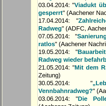
03.04.2014: "
Viadukt üb
gesperrt
" (Aachener Nac
17.04.2014: "
Zahlrei
Radweg
" (ADFC, Aache
07.05.2014: "
Sanierun
ratlos
" (Aachener Nachri
19.05.2014: "
Bauarbe
Radweg wieder befahrb
21.05.2014: "
Mit dem R
Zeitung)
30.05.2014: "
„Le
Vennbahnradweg?
" (A
03.06.2014: "
Die Pol