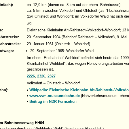
infach):
ca. 12,9 km (davon ca. 8 km auf der ehem. Bahntrasse)
ca. 5 km zwischen Volksdorf und Ohlstedt (als "Hochbahnwan
(zw. Ohlstedt und Wohldorf); im Volksdorfer Wald hat sich di
wg.
e:
Elektrische Kleinbahn Alt-Rahlstedt–Volksdorf–Wohldorf; 13
ahnstrecke:
29. September 1904 (Bahnhof Rahlstedt – Volksdorf), 9. Mai 
Bahnstrecke:
29. Januar 1961 (Ohlstedt – Wohldorf)
adwegs:
29. September 1965: Wohldorfer Wald
Im ehem. Endbahnhof Wohldorf befindet sich heute das 199
Kleinbahnhof Wohldorf", das wegen Renovierungsarbeiten vor
geschlossen ist.
:
2226
,
2326
,
2327
Volksdorf – Ohlstedt – Wohldorf
ahn):
•
Wikipedia: Elektrische Kleinbahn Alt-Rahlstedt–Volksd
•
www.vvm-museumsbahn.de
(Nahverkehrsmuseum, ehem
•
Beitrag im NDR-Fernsehen
um Bahntrassenweg HH04
anderung durch den Wohldorfer Wald" (Hamburger Abendblatt)