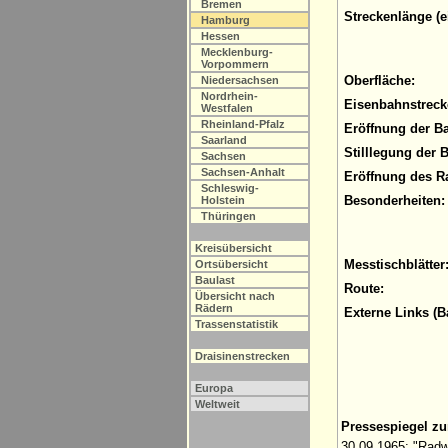
Bremen
Streckenlänge (e
Hamburg
Hessen
Mecklenburg-
Vorpommern
Oberfläche:
Niedersachsen
Nordrhein-
Eisenbahnstreck
Westfalen
Rheinland-Pfalz
Eröffnung der B
Saarland
Stilllegung der 
Sachsen
Sachsen-Anhalt
Eröffnung des R
Schleswig-
Besonderheiten:
Holstein
Thüringen
Kreisübersicht
Messtischblätter
Ortsübersicht
Baulast
Route:
Übersicht nach
Rädern
Externe Links (B
Trassenstatistik
Draisinenstrecken
Europa
Weltweit
Pressespiegel z
30.09.1965: "Radw