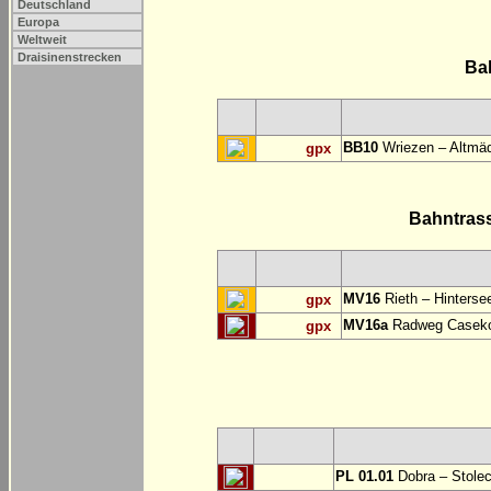
Deutschland
Europa
Weltweit
Draisinenstrecken
Ba
BB10
Wriezen – Altmäd
gpx
Bahntras
MV16
Rieth – Hinterse
gpx
MV16a
Radweg Casekow
gpx
PL 01.01
Dobra – Stole