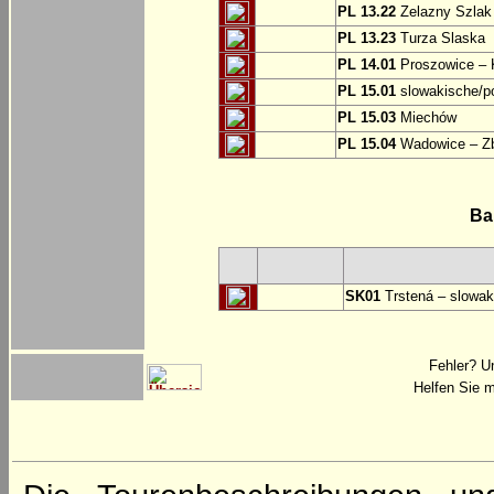
PL 13.22
Zelazny Szlak 
PL 13.23
Turza Slaska
PL 14.01
Proszowice – 
PL 15.01
slowakische/p
PL 15.03
Miechów
PL 15.04
Wadowice – Z
Ba
SK01
Trstená – slowak
Fehler? U
Helfen Sie m