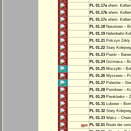
PL 01.17a
ehem. Kolber
PL 01.17b
ehem. Kolber
PL 01.17c
ehem. Kolber
PL 01.18
Nasutowo – Bi
PL 01.19
Hafenbahn Kol
PL 01.21
Polczyn Zdrój 
PL 01.22
Stary Kolejowy
PL 01.23
Piaski – Barwi
PL 01.24
Grzmiaca – Bo
PL 01.25
Moczylki – Bob
PL 01.26
Wyszewo – Po
PL 01.27
Polanów – Slaw
PL 01.28
Pomilowo – Ko
PL 01.29
Pienkówko – Z
PL 01.31
Lubowo – Born
PL 01.32
Stary Kolejow
PL 01.33
Walcz – Chwi
PL 02.01
Route der ver
gpx