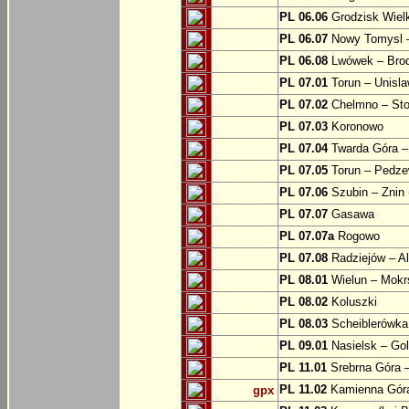
PL 06.06
Grodzisk Wielk
PL 06.07
Nowy Tomysl –
PL 06.08
Lwówek – Bro
PL 07.01
Torun – Unisl
PL 07.02
Chelmno – Sto
PL 07.03
Koronowo
PL 07.04
Twarda Góra 
PL 07.05
Torun – Pedz
PL 07.06
Szubin – Znin 
PL 07.07
Gasawa
PL 07.07a
Rogowo
PL 07.08
Radziejów – A
PL 08.01
Wielun – Mokr
PL 08.02
Koluszki
PL 08.03
Scheiblerówka
PL 09.01
Nasielsk – Go
PL 11.01
Srebrna Góra –
PL 11.02
Kamienna Góra
gpx