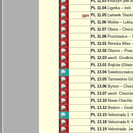
PL 11.03
Kruszyn (bei B
PL 11.04
Ligotka – östl.
PL 11.05
Lwówek Slaski
gpx
PL 11.06
Wolów – Lubia
PL 11.07
Obora – Choci
PL 11.08
Prochowice – 
PL 12.01
Renska Wies –
PL 12.02
Olesno – Prasz
PL 12.03
westl. Grodkó
PL 13.01
Bojków (Gliwic
PL 13.04
Swietoszowice 
PL 13.05
Tarnowskie Gór
PL 13.06
Bytom – Chor
PL 13.07
westl. Chorzó
PL 13.10
Nowe Chechlo 
PL 13.12
Bedzin – Grod
PL 13.15
Velostrada 1: 
PL 13.18
Velostrada 6: 
PL 13.19
Velostrada: J