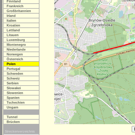
Finnland
Frankreich
Großbritannien
Irland
Italien
Kroatien
Lettland
Litauen
Luxemburg
Montenegro
Niederlande
Norwegen
Österreich
Polen
Portugal
Schweden
Schweiz
Serbien
Slowakei
Slowenien
Spanien
Tschechien
Ungarn
Tunnel
Brücken
Streckenverzeichnis