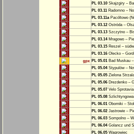
PL 03.10
Skajzgiry – Ba
PL 03.11
Radomno – Now
PL 03.11a
Pacóltowo (No
PL 03.12
Ostróda – Olsz
PL 03.13
Szczytno – Bi
PL 03.14
Mragowo – Pie
PL 03.15
Reszel – südw
PL 03.16
Olecko – Gord
PL 05.01
Bad Muskau – 
gpx
PL 05.04
Stypulów – No
PL 05.05
Zielona Strzal
PL 05.06
Drezdenko – 
PL 05.07
Velo Sprotavia
PL 05.08
Szlichtyngowa
PL 06.01
Oborniki – Sto
PL 06.02
Jastrowie – P
PL 06.03
Sompolno – Wi
PL 06.04
Golancz und 
PL 06.05
Wagrowiec