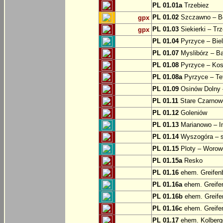
PL 01.01a
Trzebiez
PL 01.02
Szczawno – B
gpx
PL 01.03
Siekierki – Trz
gpx
PL 01.04
Pyrzyce – Biel
PL 01.07
Myslibórz – Ba
PL 01.08
Pyrzyce – Kos
PL 01.08a
Pyrzyce – Te
PL 01.09
Osinów Dolny 
PL 01.11
Stare Czarnowo
PL 01.12
Goleniów
PL 01.13
Marianowo – I
PL 01.14
Wyszogóra – s
PL 01.15
Ploty – Worowo
PL 01.15a
Resko
PL 01.16
ehem. Greifenb
PL 01.16a
ehem. Greifen
PL 01.16b
ehem. Greifen
PL 01.16c
ehem. Greifen
PL 01.17
ehem. Kolberge