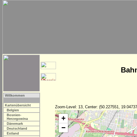
Bahn
Willkommen
Kartenübersicht
Zoom-Level: 13, Center: (50.227551, 19.04737
Belgien
Bosnien-
+
Herzegowina
Dänemark
−
Deutschland
Estland