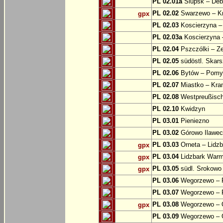
PL 02.01a
Slupsk – Deb
PL 02.02
Swarzewo – K
gpx
PL 02.03
Koscierzyna –
PL 02.03a
Koscierzyna –
PL 02.04
Pszczólki – Ze
PL 02.05
südöstl. Skars
PL 02.06
Bytów – Pomys
PL 02.07
Miastko – Kra
PL 02.08
Westpreußische
PL 02.10
Kwidzyn
PL 03.01
Pieniezno
PL 03.02
Górowo Ilawec
PL 03.03
Orneta – Lidz
gpx
PL 03.04
Lidzbark Warmi
gpx
PL 03.05
südl. Srokowo
gpx
PL 03.06
Wegorzewo – 
PL 03.07
Wegorzewo – 
PL 03.08
Wegorzewo – O
gpx
PL 03.09
Wegorzewo – 