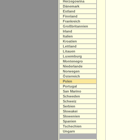
Herzegowina
Dänemark
Estland
Finnland
Frankreich
Großbritannien
Irland
Italien
Kroatien
Lettland
Litauen
Luxemburg
Montenegro
Niederlande
Norwegen
Österreich
Polen
Portugal
San Marino
Schweden
Schweiz
Serbien
Slowakei
Slowenien
Spanien
Tschechien
Ungarn