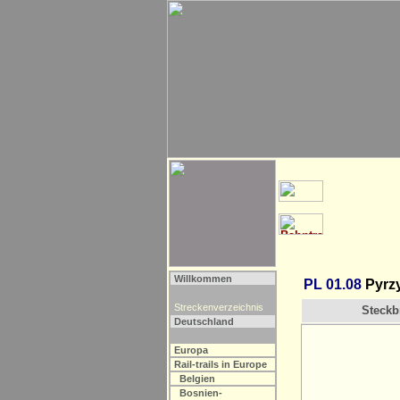
Willkommen
PL 01.08
Pyrzy
Streckenverzeichnis
Steckbr
Deutschland
Europa
Rail-trails in Europe
Belgien
Bosnien-