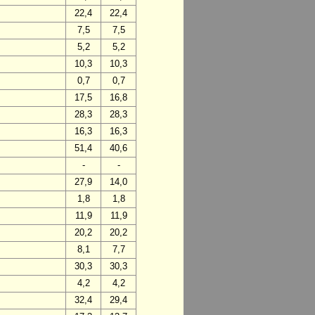
22,4
22,4
7,5
7,5
5,2
5,2
10,3
10,3
0,7
0,7
17,5
16,8
28,3
28,3
16,3
16,3
51,4
40,6
-
-
27,9
14,0
1,8
1,8
11,9
11,9
20,2
20,2
8,1
7,7
30,3
30,3
4,2
4,2
32,4
29,4