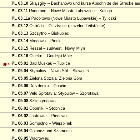
PL 03.10
Skajzgiry – Bachanowo und kurze Abschnitte der Strecke au
PL 03.11
Radomno – Nowe Miasto Lubawskie – Kaluga
PL 03.11a
Pacóltowo (Nowe Miasto Lubawskie) – Tyliczki
PL 03.12
Ostróda – Olsztynek (einzelne Teilstücke)
PL 03.13
Szczytno – Biskupiec
PL 03.14
Mragowo – Piecki
PL 03.15
Reszel – südwestl. Nowy Mlyn
PL 03.16
Olecko – Gordejki Male
PL 05.01
Bad Muskau – Tuplice
gpx
PL 05.04
Stypulów – Nowa Sól – Slawocin
PL 05.05
Zielona Strzala: Zielona Góra
PL 05.06
Drezdenko – Goscim
PL 05.07
Velo Sprotavia: Stypulów – Szprotawa
PL 05.08
Szlichtyngowa
PL 06.01
Oborniki – Stobnica
PL 06.02
Jastrowie – Piecewo
PL 06.03
Sompolno – Wierzbinek
PL 06.04
Golancz und Szamocin
PL 06.05
Wagrowiec