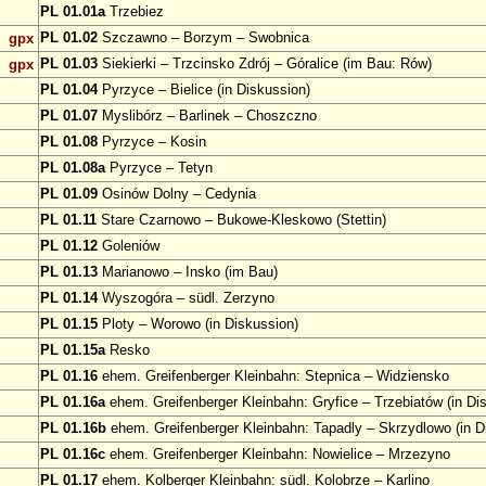
PL 01.01a
Trzebiez
PL 01.02
Szczawno – Borzym – Swobnica
gpx
PL 01.03
Siekierki – Trzcinsko Zdrój – Góralice (im Bau: Rów)
gpx
PL 01.04
Pyrzyce – Bielice (in Diskussion)
PL 01.07
Myslibórz – Barlinek – Choszczno
PL 01.08
Pyrzyce – Kosin
PL 01.08a
Pyrzyce – Tetyn
PL 01.09
Osinów Dolny – Cedynia
PL 01.11
Stare Czarnowo – Bukowe-Kleskowo (Stettin)
PL 01.12
Goleniów
PL 01.13
Marianowo – Insko (im Bau)
PL 01.14
Wyszogóra – südl. Zerzyno
PL 01.15
Ploty – Worowo (in Diskussion)
PL 01.15a
Resko
PL 01.16
ehem. Greifenberger Kleinbahn: Stepnica – Widziensko
PL 01.16a
ehem. Greifenberger Kleinbahn: Gryfice – Trzebiatów (in Di
PL 01.16b
ehem. Greifenberger Kleinbahn: Tapadly – Skrzydlowo (in D
PL 01.16c
ehem. Greifenberger Kleinbahn: Nowielice – Mrzezyno
PL 01.17
ehem. Kolberger Kleinbahn: südl. Kolobrze – Karlino