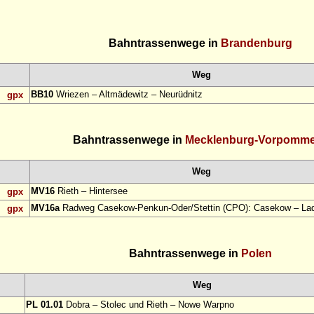
Bahntrassenwege in
Brandenburg
Weg
BB10
Wriezen – Altmädewitz – Neurüdnitz
gpx
Bahntrassenwege in
Mecklenburg-Vorpomm
Weg
MV16
Rieth – Hintersee
gpx
MV16a
Radweg Casekow-Penkun-Oder/Stettin (CPO): Casekow – Lad
gpx
Bahntrassenwege in
Polen
Weg
PL 01.01
Dobra – Stolec und Rieth – Nowe Warpno