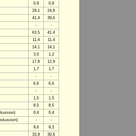
0,9
0,9
29,1
24,8
41,4
39,6
-
-
63,5
41,4
11,4
11,4
14,1
14,1
3,0
1,2
17,8
12,9
1,7
1,7
-
-
6,6
6,6
-
-
1,5
1,5
8,5
8,5
skussion)
0,4
0,4
iskussion)
-
-
9,6
9,3
33,9
30,6