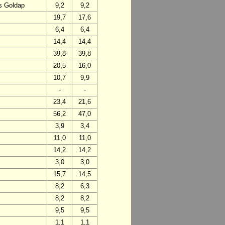
s Goldap
9,2
9,2
19,7
17,6
6,4
6,4
14,4
14,4
39,8
39,8
20,5
16,0
10,7
9,9
-
-
23,4
21,6
56,2
47,0
3,9
3,4
11,0
11,0
14,2
14,2
3,0
3,0
15,7
14,5
8,2
6,3
8,2
8,2
9,5
9,5
1,1
1,1