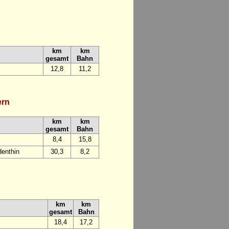
km
km
gesamt
Bahn
12,8
11,2
ern
km
km
gesamt
Bahn
8,4
15,8
enthin
30,3
8,2
km
km
gesamt
Bahn
18,4
17,2