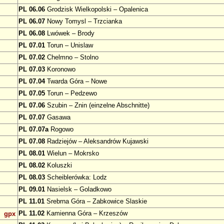
PL 06.06
Grodzisk Wielkopolski – Opalenica
PL 06.07
Nowy Tomysl – Trzcianka
PL 06.08
Lwówek – Brody
PL 07.01
Torun – Unislaw
PL 07.02
Chelmno – Stolno
PL 07.03
Koronowo
PL 07.04
Twarda Góra – Nowe
PL 07.05
Torun – Pedzewo
PL 07.06
Szubin – Znin (einzelne Abschnitte)
PL 07.07
Gasawa
PL 07.07a
Rogowo
PL 07.08
Radziejów – Aleksandrów Kujawski
PL 08.01
Wielun – Mokrsko
PL 08.02
Koluszki
PL 08.03
Scheiblerówka: Lodz
PL 09.01
Nasielsk – Goladkowo
PL 11.01
Srebrna Góra – Zabkowice Slaskie
PL 11.02
Kamienna Góra – Krzeszów
gpx