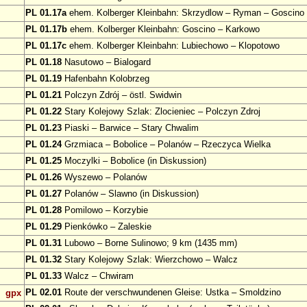
PL 01.17a
ehem. Kolberger Kleinbahn: Skrzydlow – Ryman – Goscino
PL 01.17b
ehem. Kolberger Kleinbahn: Goscino – Karkowo
PL 01.17c
ehem. Kolberger Kleinbahn: Lubiechowo – Klopotowo
PL 01.18
Nasutowo – Bialogard
PL 01.19
Hafenbahn Kolobrzeg
PL 01.21
Polczyn Zdrój – östl. Swidwin
PL 01.22
Stary Kolejowy Szlak: Zlocieniec – Polczyn Zdroj
PL 01.23
Piaski – Barwice – Stary Chwalim
PL 01.24
Grzmiaca – Bobolice – Polanów – Rzeczyca Wielka
PL 01.25
Moczylki – Bobolice (in Diskussion)
PL 01.26
Wyszewo – Polanów
PL 01.27
Polanów – Slawno (in Diskussion)
PL 01.28
Pomilowo – Korzybie
PL 01.29
Pienkówko – Zaleskie
PL 01.31
Lubowo – Borne Sulinowo; 9 km (1435 mm)
PL 01.32
Stary Kolejowy Szlak: Wierzchowo – Walcz
PL 01.33
Walcz – Chwiram
PL 02.01
Route der verschwundenen Gleise: Ustka – Smoldzino
gpx