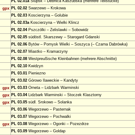
PL 02.01a
Slupsk – Debnica Kaszubska (mehrere Teilstücke)
PL 02.02
Swarzewo – Krokowa
gpx
PL 02.03
Koscierzyna – Golubie
PL 02.03a
Koscierzyna – Wielki Klincz
PL 02.04
Pszczólki – Zelislawki – Sobowidz
PL 02.05
südöstl. Skarszewy – Starogard Gdanski
PL 02.06
Bytów – Pomysk Wielki – Soszyca (– Czarna Dabrówka)
PL 02.07
Miastko – Kramarzyny
PL 02.08
Westpreußische Kleinbahnen (mehrere Abschnitte)
PL 02.10
Kwidzyn
PL 03.01
Pieniezno
PL 03.02
Górowo Ilaweckie – Kandyty
PL 03.03
Orneta – Lidzbark Warminski
gpx
PL 03.04
Lidzbark Warminski – Stoczek Klasztorny
gpx
PL 03.05
südl. Srokowo – Solanka
gpx
PL 03.06
Wegorzewo – Pasternak
PL 03.07
Wegorzewo – Pochwalki
PL 03.08
Wegorzewo – Ogonki – Pozezdrze
gpx
PL 03.09
Wegorzewo – Goldap