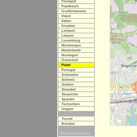
Finnland
Frankreich
Großbritannien
Irland
Italien
Kroatien
Lettland
Litauen
Luxemburg
Montenegro
Niederlande
Norwegen
Österreich
Polen
Portugal
Schweden
Schweiz
Serbien
Slowakei
Slowenien
Spanien
Tschechien
Ungarn
Tunnel
Brücken
Streckenverzeichnis