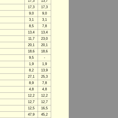
17,3
13,7
17,3
17,3
9,0
9,0
3,1
3,1
8,5
7,8
13,4
13,4
11,7
23,0
20,1
20,1
18,6
18,6
9,5
-
1,9
1,9
8,2
13,9
27,1
25,3
8,9
7,8
4,8
4,8
12,2
12,2
12,7
12,7
12,5
16,5
47,9
45,2