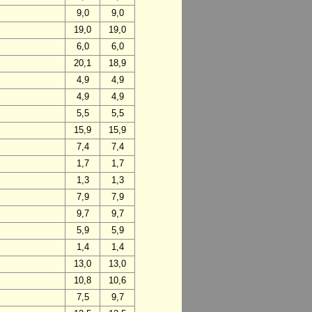
9,0
9,0
19,0
19,0
6,0
6,0
20,1
18,9
4,9
4,9
4,9
4,9
5,5
5,5
15,9
15,9
7,4
7,4
1,7
1,7
1,3
1,3
7,9
7,9
9,7
9,7
5,9
5,9
1,4
1,4
13,0
13,0
10,8
10,6
7,5
9,7