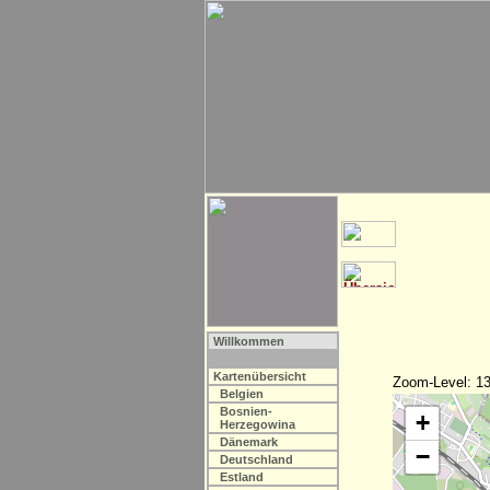
Willkommen
Kartenübersicht
Zoom-Level: 13
Belgien
Bosnien-
+
Herzegowina
Dänemark
−
Deutschland
Estland