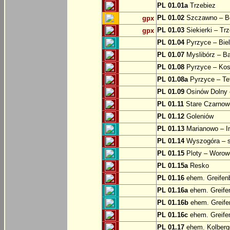
PL 01.01a
Trzebiez
PL 01.02
Szczawno – B
gpx
PL 01.03
Siekierki – Trz
gpx
PL 01.04
Pyrzyce – Biel
PL 01.07
Myslibórz – Ba
PL 01.08
Pyrzyce – Kos
PL 01.08a
Pyrzyce – Te
PL 01.09
Osinów Dolny 
PL 01.11
Stare Czarnowo
PL 01.12
Goleniów
PL 01.13
Marianowo – I
PL 01.14
Wyszogóra – s
PL 01.15
Ploty – Worowo
PL 01.15a
Resko
PL 01.16
ehem. Greifenb
PL 01.16a
ehem. Greifen
PL 01.16b
ehem. Greifen
PL 01.16c
ehem. Greifen
PL 01.17
ehem. Kolberge