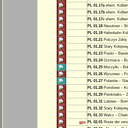
PL 01.17a
ehem. Kolber
PL 01.17b
ehem. Kolber
PL 01.17c
ehem. Kolber
PL 01.18
Nasutowo – Bi
PL 01.19
Hafenbahn Kol
PL 01.21
Polczyn Zdrój 
PL 01.22
Stary Kolejowy
PL 01.23
Piaski – Barwi
PL 01.24
Grzmiaca – Bo
PL 01.25
Moczylki – Bob
PL 01.26
Wyszewo – Po
PL 01.27
Polanów – Slaw
PL 01.28
Pomilowo – Ko
PL 01.29
Pienkówko – Z
PL 01.31
Lubowo – Born
PL 01.32
Stary Kolejow
PL 01.33
Walcz – Chwi
PL 02.01
Route der ver
gpx