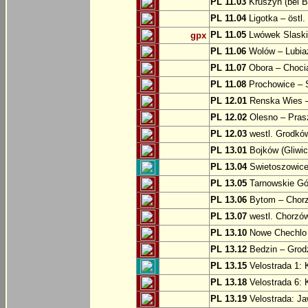
PL 11.03
Kruszyn (bei B
PL 11.04
Ligotka – östl.
PL 11.05
Lwówek Slaski
gpx
PL 11.06
Wolów – Lubia
PL 11.07
Obora – Choci
PL 11.08
Prochowice – 
PL 12.01
Renska Wies –
PL 12.02
Olesno – Prasz
PL 12.03
westl. Grodkó
PL 13.01
Bojków (Gliwic
PL 13.04
Swietoszowice 
PL 13.05
Tarnowskie Gór
PL 13.06
Bytom – Chor
PL 13.07
westl. Chorzó
PL 13.10
Nowe Chechlo 
PL 13.12
Bedzin – Grod
PL 13.15
Velostrada 1: 
PL 13.18
Velostrada 6: 
PL 13.19
Velostrada: J