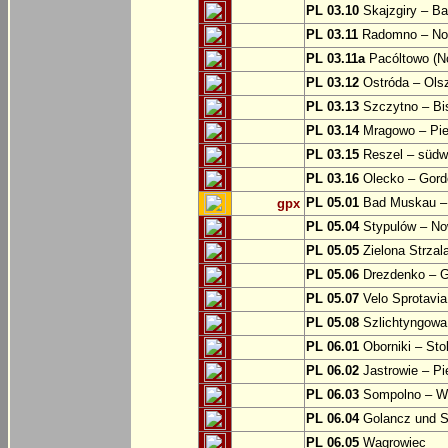
PL 03.10
Skajzgiry – Ba
PL 03.11
Radomno – Now
PL 03.11a
Pacóltowo (No
PL 03.12
Ostróda – Olsz
PL 03.13
Szczytno – Bi
PL 03.14
Mragowo – Pie
PL 03.15
Reszel – südw
PL 03.16
Olecko – Gord
PL 05.01
Bad Muskau – 
gpx
PL 05.04
Stypulów – No
PL 05.05
Zielona Strzal
PL 05.06
Drezdenko – 
PL 05.07
Velo Sprotavia
PL 05.08
Szlichtyngowa
PL 06.01
Oborniki – Sto
PL 06.02
Jastrowie – P
PL 06.03
Sompolno – Wi
PL 06.04
Golancz und 
PL 06.05
Wagrowiec