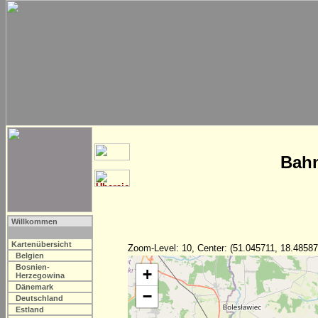
Bahn
Willkommen
Kartenübersicht
Zoom-Level: 10, Center: (51.045711, 18.48587
Belgien
Bosnien-
+
Herzegowina
Dänemark
−
Deutschland
Estland