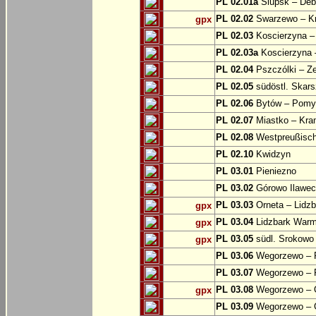
PL 02.01a
Slupsk – Deb
PL 02.02
Swarzewo – K
gpx
PL 02.03
Koscierzyna –
PL 02.03a
Koscierzyna –
PL 02.04
Pszczólki – Ze
PL 02.05
südöstl. Skars
PL 02.06
Bytów – Pomys
PL 02.07
Miastko – Kra
PL 02.08
Westpreußische
PL 02.10
Kwidzyn
PL 03.01
Pieniezno
PL 03.02
Górowo Ilawec
PL 03.03
Orneta – Lidz
gpx
PL 03.04
Lidzbark Warmi
gpx
PL 03.05
südl. Srokowo
gpx
PL 03.06
Wegorzewo – 
PL 03.07
Wegorzewo – 
PL 03.08
Wegorzewo – O
gpx
PL 03.09
Wegorzewo – 