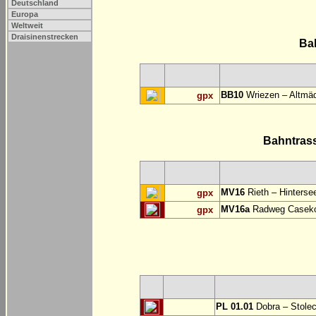
Deutschland
Europa
Weltweit
Draisinenstrecken
Ba
BB10
Wriezen – Altmäd
gpx
Bahntras
MV16
Rieth – Hinterse
gpx
MV16a
Radweg Casekow
gpx
PL 01.01
Dobra – Stole