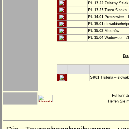
PL 13.22
Zelazny Szlak 
PL 13.23
Turza Slaska
PL 14.01
Proszowice – 
PL 15.01
slowakische/p
PL 15.03
Miechów
PL 15.04
Wadowice – Z
Ba
SK01
Trstená – slowak
Fehler? U
Helfen Sie m