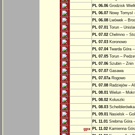
PL 06.06
Grodzisk Wielk
PL 06.07
Nowy Tomysl –
PL 06.08
Lwówek – Bro
PL 07.01
Torun – Unisl
PL 07.02
Chelmno – Sto
PL 07.03
Koronowo
PL 07.04
Twarda Góra 
PL 07.05
Torun – Pedz
PL 07.06
Szubin – Znin 
PL 07.07
Gasawa
PL 07.07a
Rogowo
PL 07.08
Radziejów – A
PL 08.01
Wielun – Mokr
PL 08.02
Koluszki
PL 08.03
Scheiblerówka
PL 09.01
Nasielsk – Go
PL 11.01
Srebrna Góra –
PL 11.02
Kamienna Góra
gpx