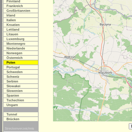
Finnland
Frankreich
Großbritannien
Irland
Italien
Kroatien
Lettland
Litauen
Luxemburg
Montenegro
Niederlande
Norwegen
Österreich
Polen
Portugal
Schweden
Schweiz
Serbien
Slowakei
Slowenien
Spanien
Tschechien
Ungarn
Tunnel
Brücken
Streckenverzeichnis