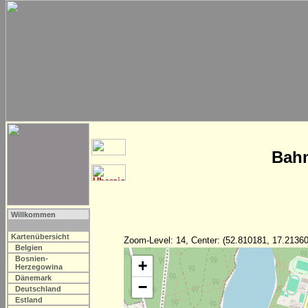
Bahn
Willkommen
Kartenübersicht
Zoom-Level: 14, Center: (52.810181, 17.21360
Belgien
Bosnien-
+
Herzegowina
Dänemark
−
Deutschland
Estland