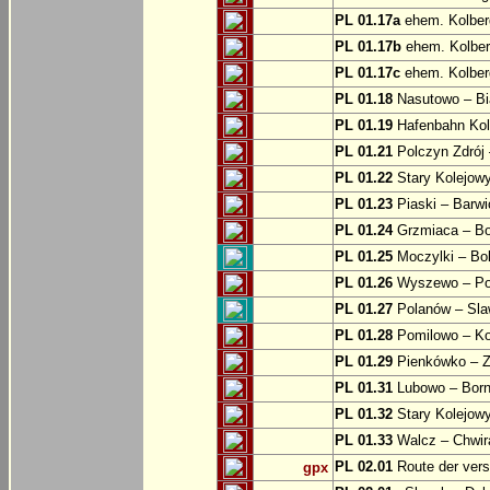
PL 01.17a
ehem. Kolber
PL 01.17b
ehem. Kolber
PL 01.17c
ehem. Kolber
PL 01.18
Nasutowo – Bi
PL 01.19
Hafenbahn Kol
PL 01.21
Polczyn Zdrój 
PL 01.22
Stary Kolejowy
PL 01.23
Piaski – Barwi
PL 01.24
Grzmiaca – Bo
PL 01.25
Moczylki – Bob
PL 01.26
Wyszewo – Po
PL 01.27
Polanów – Slaw
PL 01.28
Pomilowo – Ko
PL 01.29
Pienkówko – Z
PL 01.31
Lubowo – Born
PL 01.32
Stary Kolejow
PL 01.33
Walcz – Chwi
PL 02.01
Route der ver
gpx