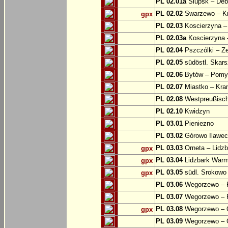
PL 02.01a
Slupsk – Deb
PL 02.02
Swarzewo – K
gpx
PL 02.03
Koscierzyna –
PL 02.03a
Koscierzyna –
PL 02.04
Pszczólki – Ze
PL 02.05
südöstl. Skars
PL 02.06
Bytów – Pomys
PL 02.07
Miastko – Kra
PL 02.08
Westpreußische
PL 02.10
Kwidzyn
PL 03.01
Pieniezno
PL 03.02
Górowo Ilawec
PL 03.03
Orneta – Lidz
gpx
PL 03.04
Lidzbark Warmi
gpx
PL 03.05
südl. Srokowo
gpx
PL 03.06
Wegorzewo – 
PL 03.07
Wegorzewo – 
PL 03.08
Wegorzewo – O
gpx
PL 03.09
Wegorzewo – 