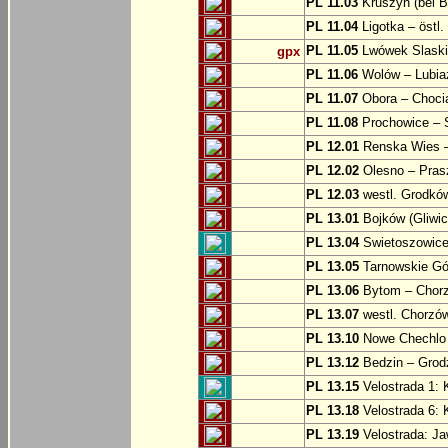
PL 11.03
Kruszyn (bei B
PL 11.04
Ligotka – östl.
PL 11.05
Lwówek Slaski
gpx
PL 11.06
Wolów – Lubia
PL 11.07
Obora – Choci
PL 11.08
Prochowice – 
PL 12.01
Renska Wies –
PL 12.02
Olesno – Prasz
PL 12.03
westl. Grodkó
PL 13.01
Bojków (Gliwic
PL 13.04
Swietoszowice 
PL 13.05
Tarnowskie Gór
PL 13.06
Bytom – Chor
PL 13.07
westl. Chorzó
PL 13.10
Nowe Chechlo 
PL 13.12
Bedzin – Grod
PL 13.15
Velostrada 1: 
PL 13.18
Velostrada 6: 
PL 13.19
Velostrada: J