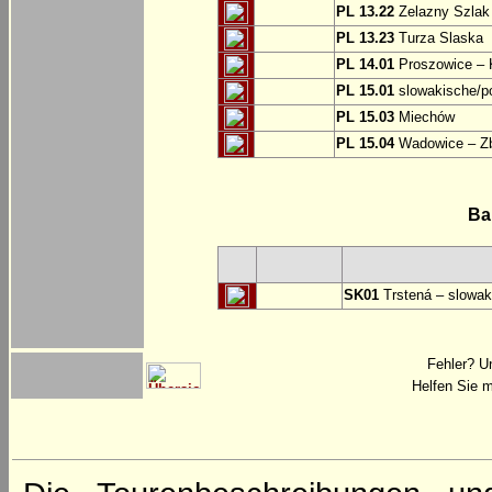
PL 13.22
Zelazny Szlak 
PL 13.23
Turza Slaska
PL 14.01
Proszowice – 
PL 15.01
slowakische/p
PL 15.03
Miechów
PL 15.04
Wadowice – Z
Ba
SK01
Trstená – slowak
Fehler? U
Helfen Sie m