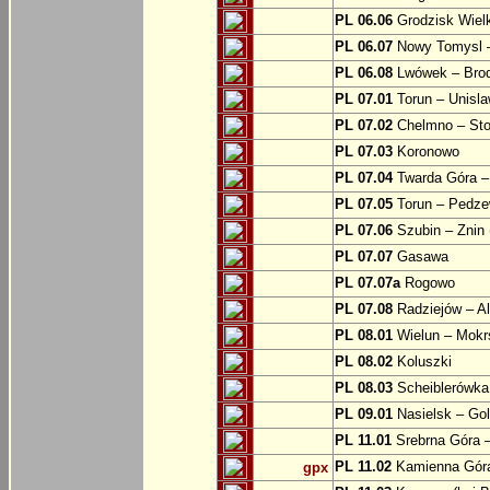
PL 06.06
Grodzisk Wielk
PL 06.07
Nowy Tomysl –
PL 06.08
Lwówek – Bro
PL 07.01
Torun – Unisl
PL 07.02
Chelmno – Sto
PL 07.03
Koronowo
PL 07.04
Twarda Góra 
PL 07.05
Torun – Pedz
PL 07.06
Szubin – Znin 
PL 07.07
Gasawa
PL 07.07a
Rogowo
PL 07.08
Radziejów – A
PL 08.01
Wielun – Mokr
PL 08.02
Koluszki
PL 08.03
Scheiblerówka
PL 09.01
Nasielsk – Go
PL 11.01
Srebrna Góra –
PL 11.02
Kamienna Góra
gpx