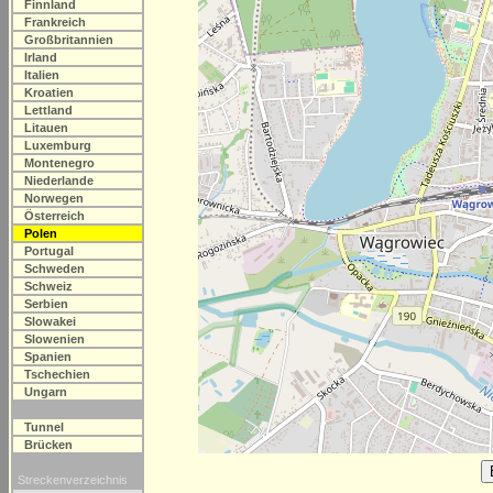
Finnland
Frankreich
Großbritannien
Irland
Italien
Kroatien
Lettland
Litauen
Luxemburg
Montenegro
Niederlande
Norwegen
Österreich
Polen
Portugal
Schweden
Schweiz
Serbien
Slowakei
Slowenien
Spanien
Tschechien
Ungarn
Tunnel
Brücken
Streckenverzeichnis