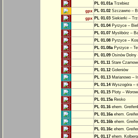
PL 01.01a
Trzebiez
PL 01.02
Szczawno – B
gpx
PL 01.03
Siekierki – Trz
gpx
PL 01.04
Pyrzyce – Biel
PL 01.07
Myslibórz – Ba
PL 01.08
Pyrzyce – Kos
PL 01.08a
Pyrzyce – Te
PL 01.09
Osinów Dolny 
PL 01.11
Stare Czarnowo
PL 01.12
Goleniów
PL 01.13
Marianowo – I
PL 01.14
Wyszogóra – s
PL 01.15
Ploty – Worowo
PL 01.15a
Resko
PL 01.16
ehem. Greifenb
PL 01.16a
ehem. Greifen
PL 01.16b
ehem. Greifen
PL 01.16c
ehem. Greifen
PL 01.17
ehem. Kolberge