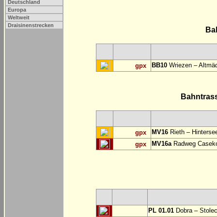
Deutschland
Europa
Weltweit
Draisinenstrecken
Ba
BB10
Wriezen – Altmäd
gpx
Bahntras
MV16
Rieth – Hinterse
gpx
MV16a
Radweg Casekow
gpx
PL 01.01
Dobra – Stole