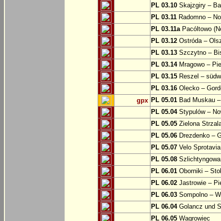
PL 03.10
Skajzgiry – Ba
PL 03.11
Radomno – Now
PL 03.11a
Pacóltowo (No
PL 03.12
Ostróda – Olsz
PL 03.13
Szczytno – Bi
PL 03.14
Mragowo – Pie
PL 03.15
Reszel – südw
PL 03.16
Olecko – Gord
PL 05.01
Bad Muskau – 
gpx
PL 05.04
Stypulów – No
PL 05.05
Zielona Strzal
PL 05.06
Drezdenko – 
PL 05.07
Velo Sprotavia
PL 05.08
Szlichtyngowa
PL 06.01
Oborniki – Sto
PL 06.02
Jastrowie – P
PL 06.03
Sompolno – Wi
PL 06.04
Golancz und 
PL 06.05
Wagrowiec