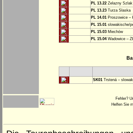
PL 13.22
Zelazny Szlak 
PL 13.23
Turza Slaska
PL 14.01
Proszowice – 
PL 15.01
slowakische/p
PL 15.03
Miechów
PL 15.04
Wadowice – Z
Ba
SK01
Trstená – slowak
Fehler? U
Helfen Sie m