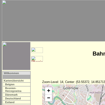
Bahn
Willkommen
Kartenübersicht
Zoom-Level: 14, Center: (53.55372, 14.851713
Belgien
Bosnien-
+
Herzegowina
Dänemark
−
Deutschland
Estland