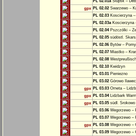
PL 02.01a
Slupsk – Deb
PL 02.02
Swarzewo – K
gpx
PL 02.03
Koscierzyna –
PL 02.03a
Koscierzyna –
PL 02.04
Pszczólki – Ze
PL 02.05
südöstl. Skars
PL 02.06
Bytów – Pomys
PL 02.07
Miastko – Kra
PL 02.08
Westpreußische
PL 02.10
Kwidzyn
PL 03.01
Pieniezno
PL 03.02
Górowo Ilawec
PL 03.03
Orneta – Lidz
gpx
PL 03.04
Lidzbark Warmi
gpx
PL 03.05
südl. Srokowo
gpx
PL 03.06
Wegorzewo – 
PL 03.07
Wegorzewo – 
PL 03.08
Wegorzewo – O
gpx
PL 03.09
Wegorzewo – 