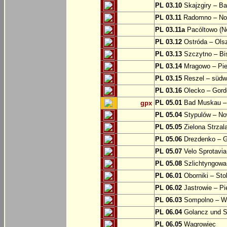
PL 03.10
Skajzgiry – Ba
PL 03.11
Radomno – Now
PL 03.11a
Pacóltowo (No
PL 03.12
Ostróda – Olsz
PL 03.13
Szczytno – Bi
PL 03.14
Mragowo – Pie
PL 03.15
Reszel – südw
PL 03.16
Olecko – Gord
PL 05.01
Bad Muskau – 
gpx
PL 05.04
Stypulów – No
PL 05.05
Zielona Strzal
PL 05.06
Drezdenko – 
PL 05.07
Velo Sprotavia
PL 05.08
Szlichtyngowa
PL 06.01
Oborniki – Sto
PL 06.02
Jastrowie – P
PL 06.03
Sompolno – Wi
PL 06.04
Golancz und 
PL 06.05
Wagrowiec