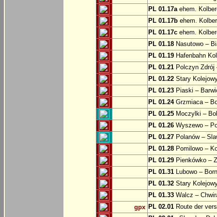
PL 01.17a
ehem. Kolber
PL 01.17b
ehem. Kolber
PL 01.17c
ehem. Kolber
PL 01.18
Nasutowo – Bi
PL 01.19
Hafenbahn Kol
PL 01.21
Polczyn Zdrój 
PL 01.22
Stary Kolejowy
PL 01.23
Piaski – Barwi
PL 01.24
Grzmiaca – Bo
PL 01.25
Moczylki – Bob
PL 01.26
Wyszewo – Po
PL 01.27
Polanów – Slaw
PL 01.28
Pomilowo – Ko
PL 01.29
Pienkówko – Z
PL 01.31
Lubowo – Born
PL 01.32
Stary Kolejow
PL 01.33
Walcz – Chwi
PL 02.01
Route der ver
gpx