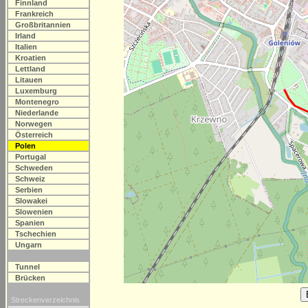
Finnland
Frankreich
Großbritannien
Irland
Italien
Kroatien
Lettland
Litauen
Luxemburg
Montenegro
Niederlande
Norwegen
Österreich
Polen
Portugal
Schweden
Schweiz
Serbien
Slowakei
Slowenien
Spanien
Tschechien
Ungarn
Tunnel
Brücken
Streckenverzeichnis