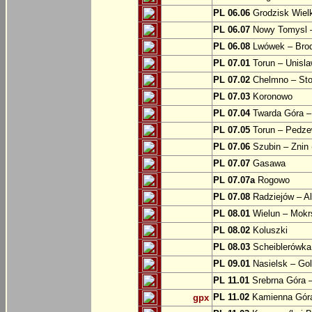
PL 06.06
Grodzisk Wielk
PL 06.07
Nowy Tomysl –
PL 06.08
Lwówek – Bro
PL 07.01
Torun – Unisl
PL 07.02
Chelmno – Sto
PL 07.03
Koronowo
PL 07.04
Twarda Góra 
PL 07.05
Torun – Pedz
PL 07.06
Szubin – Znin 
PL 07.07
Gasawa
PL 07.07a
Rogowo
PL 07.08
Radziejów – A
PL 08.01
Wielun – Mokr
PL 08.02
Koluszki
PL 08.03
Scheiblerówka
PL 09.01
Nasielsk – Go
PL 11.01
Srebrna Góra –
PL 11.02
Kamienna Góra
gpx