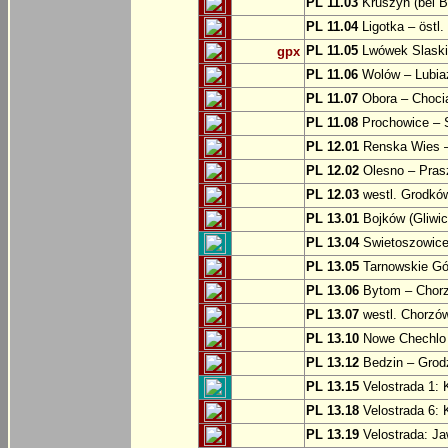
PL 11.03
Kruszyn (bei B
PL 11.04
Ligotka – östl.
PL 11.05
Lwówek Slaski
gpx
PL 11.06
Wolów – Lubia
PL 11.07
Obora – Choci
PL 11.08
Prochowice – 
PL 12.01
Renska Wies –
PL 12.02
Olesno – Prasz
PL 12.03
westl. Grodkó
PL 13.01
Bojków (Gliwic
PL 13.04
Swietoszowice 
PL 13.05
Tarnowskie Gór
PL 13.06
Bytom – Chor
PL 13.07
westl. Chorzó
PL 13.10
Nowe Chechlo 
PL 13.12
Bedzin – Grod
PL 13.15
Velostrada 1: 
PL 13.18
Velostrada 6: 
PL 13.19
Velostrada: J