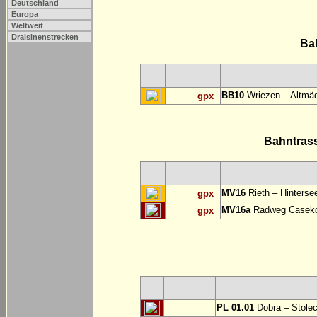
Deutschland
Europa
Weltweit
Draisinenstrecken
Ba
BB10
Wriezen – Altmäd
gpx
Bahntras
MV16
Rieth – Hinterse
gpx
MV16a
Radweg Casekow
gpx
PL 01.01
Dobra – Stole