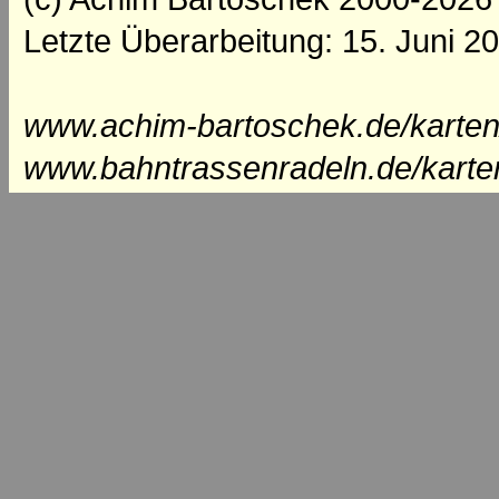
Letzte Überarbeitung: 15. Juni 2
www.achim-bartoschek.de/karten
www.bahntrassenradeln.de/karte