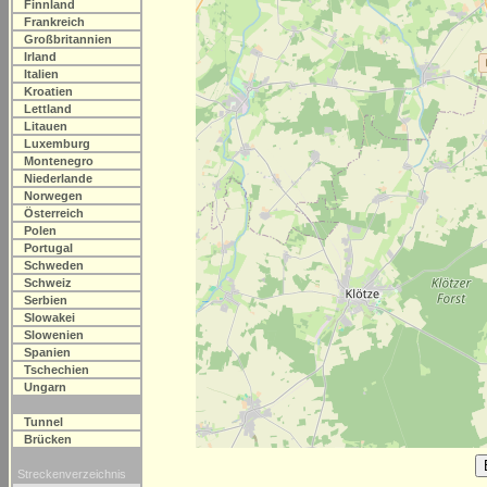
Finnland
Frankreich
Großbritannien
Irland
Italien
Kroatien
Lettland
Litauen
Luxemburg
Montenegro
Niederlande
Norwegen
Österreich
Polen
Portugal
Schweden
Schweiz
Serbien
Slowakei
Slowenien
Spanien
Tschechien
Ungarn
Tunnel
Brücken
Streckenverzeichnis