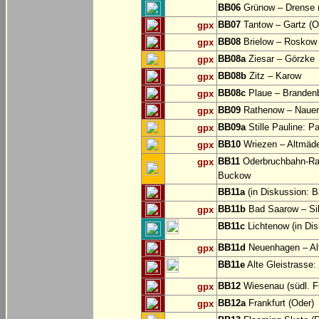
BB06
Grünow – Drense (
BB07
Tantow – Gartz (O
gpx
BB08
Brielow – Roskow 
gpx
BB08a
Ziesar – Görzke
gpx
BB08b
Zitz – Karow
gpx
BB08c
Plaue – Branden
gpx
BB09
Rathenow – Naue
gpx
BB09a
Stille Pauline: P
gpx
BB10
Wriezen – Altmäde
gpx
BB11
Oderbruchbahn-Rad
gpx
Buckow
BB11a
(in Diskussion: 
BB11b
Bad Saarow – Sil
gpx
BB11c
Lichtenow (in Dis
BB11d
Neuenhagen – Al
gpx
BB11e
Alte Gleistrasse:
BB12
Wiesenau (südl. Fr
gpx
BB12a
Frankfurt (Oder)
gpx