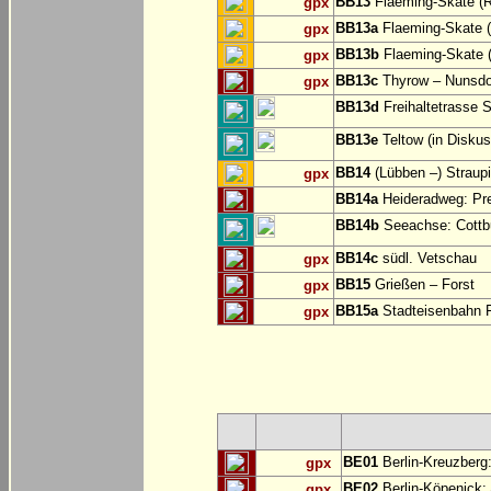
BB13
Flaeming-Skate (R
gpx
BB13a
Flaeming-Skate 
gpx
BB13b
Flaeming-Skate (
gpx
BB13c
Thyrow – Nunsdo
gpx
BB13d
Freihaltetrasse S
BB13e
Teltow (in Diskus
BB14
(Lübben –) Straup
gpx
BB14a
Heideradweg: Pre
BB14b
Seeachse: Cottb
BB14c
südl. Vetschau
gpx
BB15
Grießen – Forst
gpx
BB15a
Stadteisenbahn F
gpx
BE01
Berlin-Kreuzberg:
gpx
BE02
Berlin-Köpenick: 
gpx