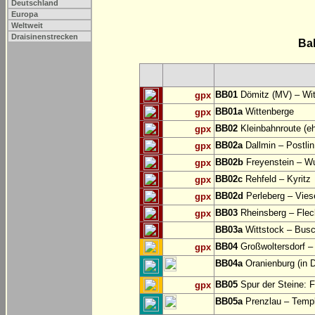
Deutschland
Europa
Weltweit
Draisinenstrecken
Ba
BB01
Dömitz (MV) – Witt
gpx
BB01a
Wittenberge
gpx
BB02
Kleinbahnroute (eh
gpx
BB02a
Dallmin – Postli
gpx
BB02b
Freyenstein – Wu
gpx
BB02c
Rehfeld – Kyritz
gpx
BB02d
Perleberg – Vie
gpx
BB03
Rheinsberg – Flec
gpx
BB03a
Wittstock – Busc
BB04
Großwoltersdorf –
gpx
BB04a
Oranienburg (in 
BB05
Spur der Steine: F
gpx
BB05a
Prenzlau – Templi