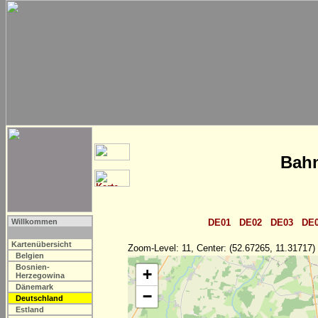
Bahn
Willkommen
DE01
DE02
DE03
DE
Kartenübersicht
Zoom-Level: 11, Center: (52.67265, 11.31717)
Belgien
Bosnien-
+
Herzegowina
Dänemark
−
Deutschland
Estland