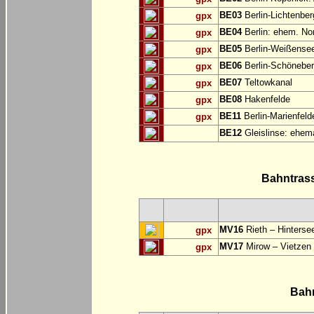
BE03
Berlin-Lichtenbe
gpx
BE04
Berlin: ehem. No
gpx
BE05
Berlin-Weißensee
gpx
BE06
Berlin-Schöneber
gpx
BE07
Teltowkanal
gpx
BE08
Hakenfelde
gpx
BE11
Berlin-Marienfeld
gpx
BE12
Gleislinse: ehem
Bahntras
MV16
Rieth – Hinterse
gpx
MV17
Mirow – Vietzen
gpx
Bah