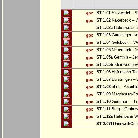
ST 1.01
Salzwedel – St
gpx
ST 1.02
Kakerbeck – W
gpx
ST 1.02a
Hohenwulsch 
ST 1.03
Gardelegen No
gpx
ST 1.04
Goldbeck – We
gpx
ST 1.05
Neuermark-Lüb
gpx
ST 1.05a
Genthin – Je
gpx
ST 1.05b
Kleinwusterw
gpx
ST 1.06
Hafenbahn Ta
gpx
ST 1.07
Bülstringen – 
gpx
ST 1.08
ehem. Anschl
gpx
ST 1.09
Magdeburg-Cra
gpx
ST 1.10
Gommern – Lob
gpx
ST 1.11
Burg – Grabow 
gpx
ST 1.12a
Hafenbahn Wi
gpx
ST 2.07f
Radewell/Osen