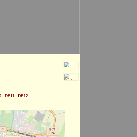
0
DE11
DE12