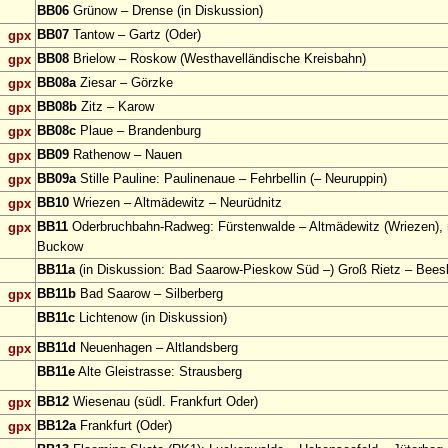
BB06
Grünow – Drense (in Diskussion)
BB07
Tantow – Gartz (Oder)
gpx
BB08
Brielow – Roskow (Westhavelländische Kreisbahn)
gpx
BB08a
Ziesar – Görzke
gpx
BB08b
Zitz – Karow
gpx
BB08c
Plaue – Brandenburg
gpx
BB09
Rathenow – Nauen
gpx
BB09a
Stille Pauline: Paulinenaue – Fehrbellin (– Neuruppin)
gpx
BB10
Wriezen – Altmädewitz – Neurüdnitz
gpx
BB11
Oderbruchbahn-Radweg: Fürstenwalde – Altmädewitz (Wriezen), 
gpx
Buckow
BB11a
(in Diskussion: Bad Saarow-Pieskow Süd –) Groß Rietz – Bee
BB11b
Bad Saarow – Silberberg
gpx
BB11c
Lichtenow (in Diskussion)
BB11d
Neuenhagen – Altlandsberg
gpx
BB11e
Alte Gleistrasse: Strausberg
BB12
Wiesenau (südl. Frankfurt Oder)
gpx
BB12a
Frankfurt (Oder)
gpx