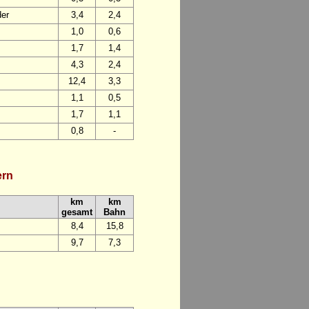
der
3,4
2,4
1,0
0,6
1,7
1,4
4,3
2,4
12,4
3,3
1,1
0,5
1,7
1,1
0,8
-
ern
km
km
gesamt
Bahn
8,4
15,8
9,7
7,3