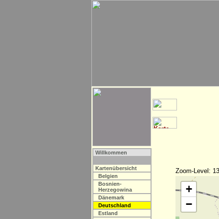
Willkommen
Kartenübersicht
Zoom-Level: 13
Belgien
Bosnien-
+
Herzegowina
Dänemark
−
Deutschland
Estland