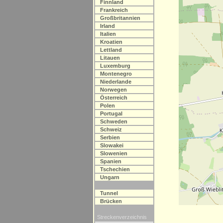
Finnland
Frankreich
Großbritannien
Irland
Italien
Kroatien
Lettland
Litauen
Luxemburg
Montenegro
Niederlande
Norwegen
Österreich
Polen
Portugal
Schweden
Schweiz
Serbien
Slowakei
Slowenien
Spanien
Tschechien
Ungarn
Tunnel
Brücken
Streckenverzeichnis