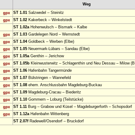
Weg
ST 1.01
Salzwedel – Steinitz
gpx
ST 1.02
Kakerbeck – Winkelstedt
gpx
ST 1.02a
Hohenwulsch – Bismark – Kalbe
ST 1.03
Gardelegen Nord – Wernstedt
gpx
ST 1.04
Goldbeck – Werben (Elbe)
gpx
ST 1.05
Neuermark-Lübars – Sandau (Elbe)
gpx
ST 1.05a
Genthin – Jerichow
gpx
ST 1.05b
Kleinwusterwitz – Schlagenthin und Neu Dessau – Milow (B
gpx
ST 1.06
Hafenbahn Tangermünde
gpx
ST 1.07
Bülstringen – Wannefeld
gpx
ST 1.08
ehem. Anschlussbahn Magdeburg-Buckau
gpx
ST 1.09
Magdeburg-Cracau – Biederitz
gpx
ST 1.10
Gommern – Loburg (Teilstücke)
gpx
ST 1.11
Burg – Grabow und Küsel – Magdeburgerforth – Schopsdorf
gpx
ST 1.12a
Hafenbahn Wittenberg
gpx
ST 2.07f
Radewell/Osendorf – Bruckdorf