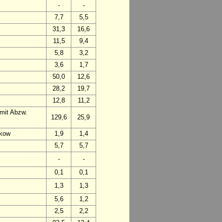
-
-
7,7
5,5
31,3
16,6
11,5
9,4
5,8
3,2
3,6
1,7
50,0
12,6
28,2
19,7
12,8
11,2
mit Abzw.
129,6
25,9
skow
1,9
1,4
5,7
5,7
-
-
0,1
0,1
1,3
1,3
5,6
1,2
2,5
2,2