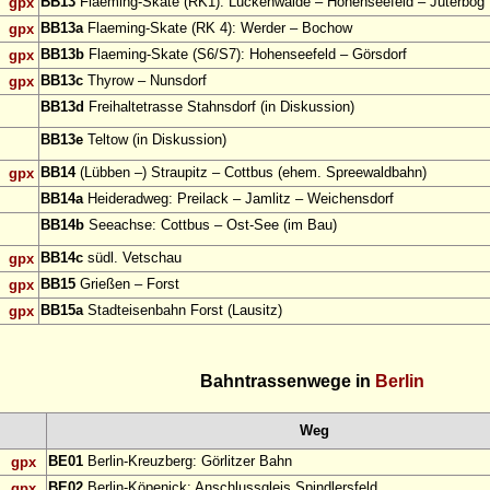
BB13
Flaeming-Skate (RK1): Luckenwalde – Hohenseefeld – Jüterbog
gpx
BB13a
Flaeming-Skate (RK 4): Werder – Bochow
gpx
BB13b
Flaeming-Skate (S6/S7): Hohenseefeld – Görsdorf
gpx
BB13c
Thyrow – Nunsdorf
gpx
BB13d
Freihaltetrasse Stahnsdorf (in Diskussion)
BB13e
Teltow (in Diskussion)
BB14
(Lübben –) Straupitz – Cottbus (ehem. Spreewaldbahn)
gpx
BB14a
Heideradweg: Preilack – Jamlitz – Weichensdorf
BB14b
Seeachse: Cottbus – Ost-See (im Bau)
BB14c
südl. Vetschau
gpx
BB15
Grießen – Forst
gpx
BB15a
Stadteisenbahn Forst (Lausitz)
gpx
Bahntrassenwege in
Berlin
Weg
BE01
Berlin-Kreuzberg: Görlitzer Bahn
gpx
BE02
Berlin-Köpenick: Anschlussgleis Spindlersfeld
gpx