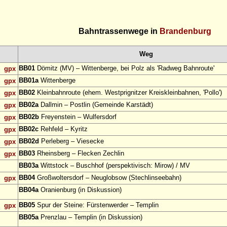
Bahntrassenwege in
Brandenburg
Weg
BB01
Dömitz (MV) – Wittenberge, bei Polz als 'Radweg Bahnroute'
gpx
BB01a
Wittenberge
gpx
BB02
Kleinbahnroute (ehem. Westprignitzer Kreiskleinbahnen, 'Pollo')
gpx
BB02a
Dallmin – Postlin (Gemeinde Karstädt)
gpx
BB02b
Freyenstein – Wulfersdorf
gpx
BB02c
Rehfeld – Kyritz
gpx
BB02d
Perleberg – Viesecke
gpx
BB03
Rheinsberg – Flecken Zechlin
gpx
BB03a
Wittstock – Buschhof (perspektivisch: Mirow) / MV
BB04
Großwoltersdorf – Neuglobsow (Stechlinseebahn)
gpx
BB04a
Oranienburg (in Diskussion)
BB05
Spur der Steine: Fürstenwerder – Templin
gpx
BB05a
Prenzlau – Templin (in Diskussion)