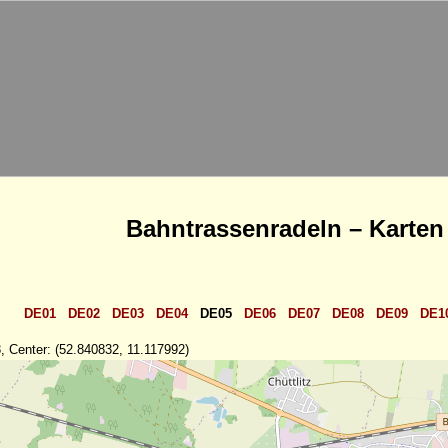
Bahntrassenradeln – Karten
DE01
DE02
DE03
DE04
DE05
DE06
DE07
DE08
DE09
DE1
, Center: (52.840832, 11.117992)