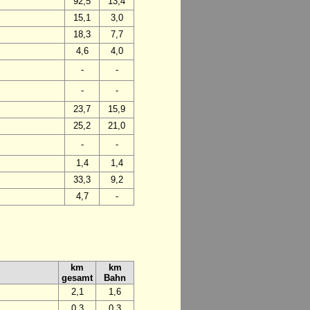
92,5
13,4
15,1
3,0
18,3
7,7
4,6
4,0
-
-
-
-
23,7
15,9
25,2
21,0
-
-
1,4
1,4
33,3
9,2
4,7
-
km
km
gesamt
Bahn
2,1
1,6
0,3
0,3