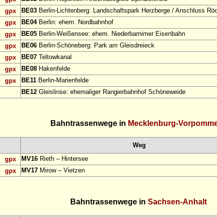
BE03
Berlin-Lichtenberg: Landschaftspark Herzberge / Anschluss Rö
gpx
BE04
Berlin: ehem. Nordbahnhof
gpx
BE05
Berlin-Weißensee: ehem. Niederbarnimer Eisenbahn
gpx
BE06
Berlin-Schöneberg: Park am Gleisdreieck
gpx
BE07
Teltowkanal
gpx
BE08
Hakenfelde
gpx
BE11
Berlin-Marienfelde
gpx
BE12
Gleislinse: ehemaliger Rangierbahnhof Schöneweide
Bahntrassenwege in
Mecklenburg-Vorpomm
Weg
MV16
Rieth – Hintersee
gpx
MV17
Mirow – Vietzen
gpx
Bahntrassenwege in
Sachsen-Anhalt