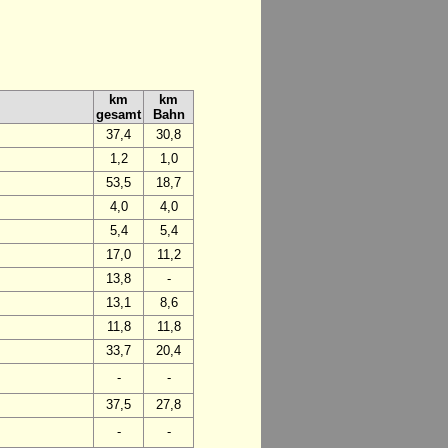
km
km
gesamt
Bahn
37,4
30,8
1,2
1,0
53,5
18,7
4,0
4,0
5,4
5,4
17,0
11,2
13,8
-
13,1
8,6
11,8
11,8
33,7
20,4
-
-
37,5
27,8
-
-