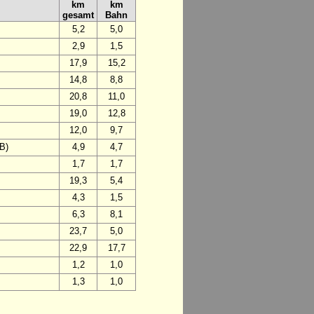
km
km
gesamt
Bahn
5,2
5,0
2,9
1,5
17,9
15,2
14,8
8,8
20,8
11,0
19,0
12,8
12,0
9,7
B)
4,9
4,7
1,7
1,7
19,3
5,4
4,3
1,5
6,3
8,1
23,7
5,0
22,9
17,7
1,2
1,0
1,3
1,0