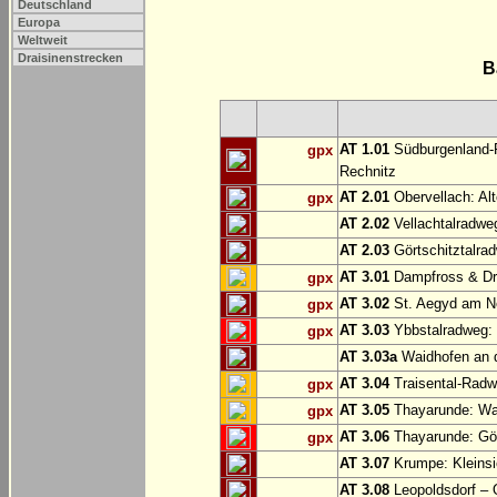
Deutschland
Europa
Weltweit
Draisinenstrecken
B
AT 1.01
Südburgenland-R
gpx
Rechnitz
AT 2.01
Obervellach: Al
gpx
AT 2.02
Vellachtalradwe
AT 2.03
Görtschitztalrad
AT 3.01
Dampfross & Dra
gpx
AT 3.02
St. Aegyd am N
gpx
AT 3.03
Ybbstalradweg:
gpx
AT 3.03a
Waidhofen an d
AT 3.04
Traisental-Radwe
gpx
AT 3.05
Thayarunde: Wai
gpx
AT 3.06
Thayarunde: Göp
gpx
AT 3.07
Krumpe: Kleinsi
AT 3.08
Leopoldsdorf – 