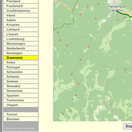
Finnland
Frankreich
Großbritannien
Irland
Italien
Kroatien
Lettland
Litauen
Luxemburg
Montenegro
Niederlande
Norwegen
Österreich
Polen
Portugal
Schweden
Schweiz
Serbien
Slowakei
Slowenien
Spanien
Tschechien
Ungarn
Tunnel
Brücken
Streckenverzeichnis