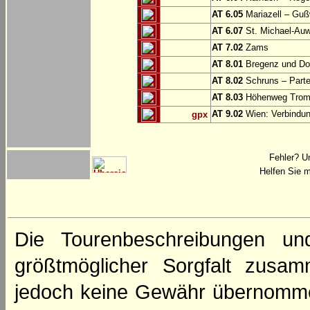
AT 6.05
Mariazell – Gu
AT 6.07
St. Michael-Au
AT 7.02
Zams
AT 8.01
Bregenz und Do
AT 8.02
Schruns – Part
AT 8.03
Höhenweg Tromi
AT 9.02
Wien: Verbindung
gpx
Fehler? U
Helfen Sie m
Die Tourenbeschreibungen un
größtmöglicher Sorgfalt zusamm
jedoch keine Gewähr übernomme