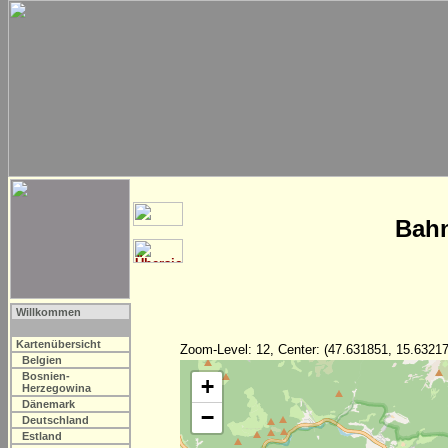
Bahn
Willkommen
Kartenübersicht
Zoom-Level: 12, Center: (47.631851, 15.63217
Belgien
Bosnien-
+
Herzegowina
Dänemark
−
Deutschland
Estland