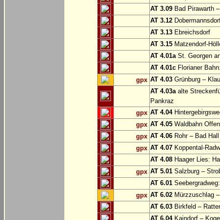
AT 3.09
Bad Pirawarth –
AT 3.12
Dobermannsdorf 
AT 3.13
Ebreichsdorf
AT 3.15
Matzendorf-Höll
AT 4.01a
St. Georgen a
AT 4.01c
Florianer Bahn:
AT 4.03
Grünburg – Klaus
gpx
AT 4.03a
alte Streckenf
Pankraz
AT 4.04
Hintergebirgswe
gpx
AT 4.05
Waldbahn Offe
gpx
AT 4.06
Rohr – Bad Hall
gpx
AT 4.07
Koppental-Radw
gpx
AT 4.08
Haager Lies: H
AT 5.01
Salzburg – Stro
gpx
AT 6.01
Seebergradweg: 
AT 6.02
Mürzzuschlag –
gpx
AT 6.03
Birkfeld – Ratten
AT 6.04
Kaindorf – Koge