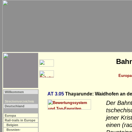
Bahn
Europa
Willkommen
AT 3.05
Thayarunde: Waidhofen an de
Streckenverzeichnis
Der Bahn
Deutschland
tschechis
Europa
jener Kris
Rail-trails in Europe
einen (ra
Belgien
Bosnien-