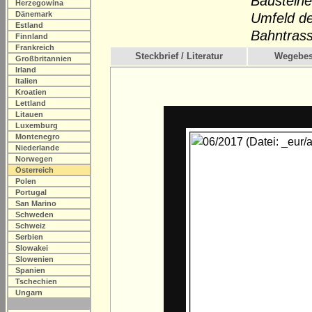
Bausteine
Herzegowina
Dänemark
Umfeld de
Estland
Bahntras
Finnland
Frankreich
Steckbrief / Literatur
Wegebes
Großbritannien
Irland
Italien
Kroatien
Lettland
Litauen
Luxemburg
Montenegro
Niederlande
Norwegen
Österreich
Polen
Portugal
San Marino
Schweden
Schweiz
Serbien
Slowakei
Slowenien
Spanien
Tschechien
Ungarn