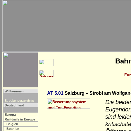
Bahn
Eur
Willkommen
AT 5.01
Salzburg – Strobl am Wolfgan
Streckenverzeichnis
Die beide
Deutschland
Eugendorf
Europa
sind leid
Rail-trails in Europe
kritischs
Belgien
Bosnien-