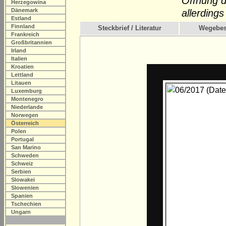
Öffnung d
Herzegowina
Dänemark
allerding
Estland
Finnland
Steckbrief / Literatur
Wegebes
Frankreich
Großbritannien
Irland
Italien
Kroatien
Lettland
Litauen
Luxemburg
Montenegro
Niederlande
Norwegen
Österreich
Polen
Portugal
San Marino
Schweden
Schweiz
Serbien
Slowakei
Slowenien
Spanien
Tschechien
Ungarn