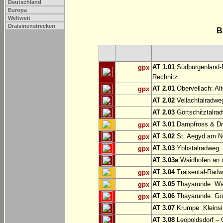
Deutschland
Europa
Weltweit
Draisinenstrecken
B
AT 1.01
Südburgenland-R
gpx
Rechnitz
AT 2.01
Obervellach: Al
gpx
AT 2.02
Vellachtalradwe
AT 2.03
Görtschitztalrad
AT 3.01
Dampfross & Dra
gpx
AT 3.02
St. Aegyd am N
gpx
AT 3.03
Ybbstalradweg:
gpx
AT 3.03a
Waidhofen an d
AT 3.04
Traisental-Radwe
gpx
AT 3.05
Thayarunde: Wai
gpx
AT 3.06
Thayarunde: Göp
gpx
AT 3.07
Krumpe: Kleinsi
AT 3.08
Leopoldsdorf – 