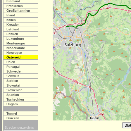
Finnland
Frankreich
Großbritannien
Irland
Italien
Kroatien
Lettland
Litauen
Luxemburg
Montenegro
Niederlande
Norwegen
Österreich
Polen
Portugal
Schweden
Schweiz
Serbien
Slowakei
Slowenien
Spanien
Tschechien
Ungarn
Tunnel
Brücken
Streckenverzeichnis