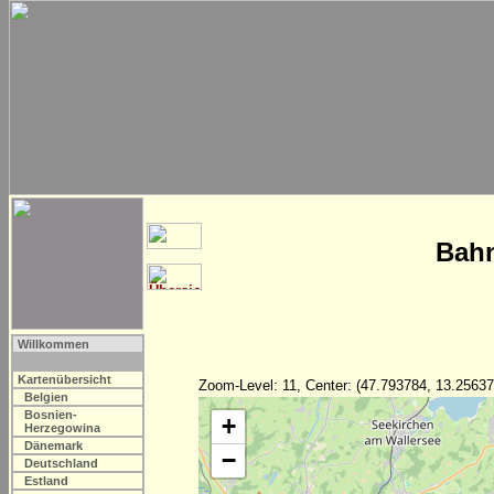
Bahn
Willkommen
Kartenübersicht
Zoom-Level: 11, Center: (47.793784, 13.25637
Belgien
Bosnien-
+
Herzegowina
Dänemark
−
Deutschland
Estland