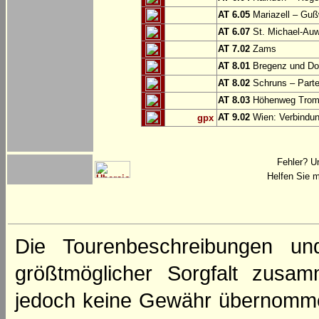
AT 6.05
Mariazell – Gu
AT 6.07
St. Michael-Au
AT 7.02
Zams
AT 8.01
Bregenz und Do
AT 8.02
Schruns – Part
AT 8.03
Höhenweg Tromi
AT 9.02
Wien: Verbindung
gpx
Fehler? U
Helfen Sie m
Die Tourenbeschreibungen un
größtmöglicher Sorgfalt zusamm
jedoch keine Gewähr übernomme