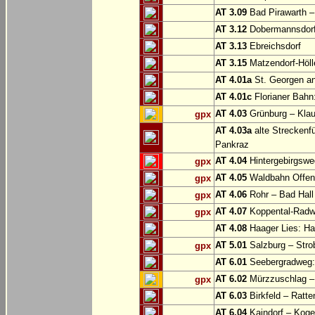
AT 3.09
Bad Pirawarth –
AT 3.12
Dobermannsdorf 
AT 3.13
Ebreichsdorf
AT 3.15
Matzendorf-Höll
AT 4.01a
St. Georgen a
AT 4.01c
Florianer Bahn:
AT 4.03
Grünburg – Klaus
gpx
AT 4.03a
alte Streckenf
Pankraz
AT 4.04
Hintergebirgswe
gpx
AT 4.05
Waldbahn Offe
gpx
AT 4.06
Rohr – Bad Hall
gpx
AT 4.07
Koppental-Radw
gpx
AT 4.08
Haager Lies: H
AT 5.01
Salzburg – Stro
gpx
AT 6.01
Seebergradweg: 
AT 6.02
Mürzzuschlag –
gpx
AT 6.03
Birkfeld – Ratten
AT 6.04
Kaindorf – Koge