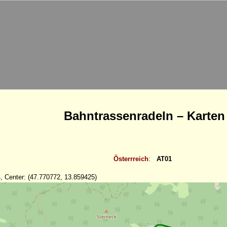
Bahntrassenradeln – Karten
Österrreich
:
AT01
, Center: (47.770772, 13.859425)