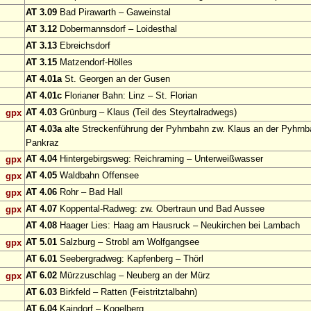
AT 3.09
Bad Pirawarth – Gaweinstal
AT 3.12
Dobermannsdorf – Loidesthal
AT 3.13
Ebreichsdorf
AT 3.15
Matzendorf-Hölles
AT 4.01a
St. Georgen an der Gusen
AT 4.01c
Florianer Bahn: Linz – St. Florian
AT 4.03
Grünburg – Klaus (Teil des Steyrtalradwegs)
gpx
AT 4.03a
alte Streckenführung der Pyhrnbahn zw. Klaus an der Pyhrnb
Pankraz
AT 4.04
Hintergebirgsweg: Reichraming – Unterweißwasser
gpx
AT 4.05
Waldbahn Offensee
gpx
AT 4.06
Rohr – Bad Hall
gpx
AT 4.07
Koppental-Radweg: zw. Obertraun und Bad Aussee
gpx
AT 4.08
Haager Lies: Haag am Hausruck – Neukirchen bei Lambach
AT 5.01
Salzburg – Strobl am Wolfgangsee
gpx
AT 6.01
Seebergradweg: Kapfenberg – Thörl
AT 6.02
Mürzzuschlag – Neuberg an der Mürz
gpx
AT 6.03
Birkfeld – Ratten (Feistritztalbahn)
AT 6.04
Kaindorf – Kogelberg