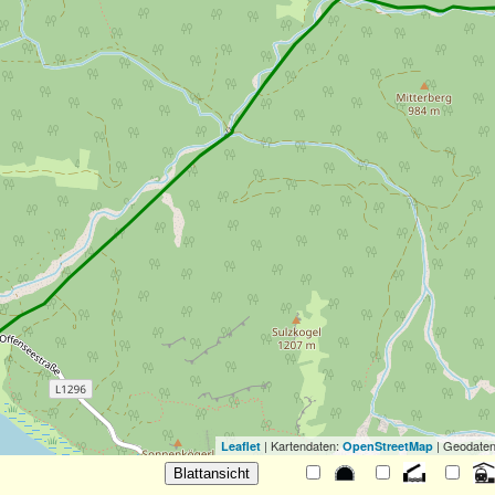
| Kartendaten:
| Geodaten
Leaflet
OpenStreetMap