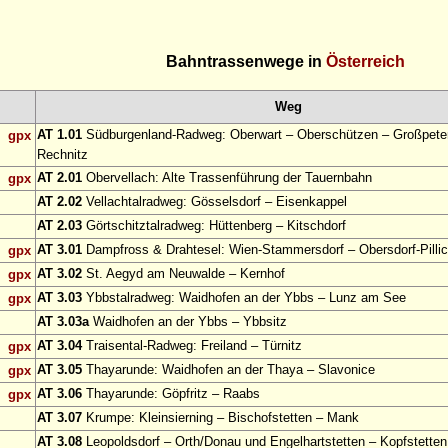
Bahntrassenwege in
Österreich
Weg
AT 1.01
Südburgenland-Radweg: Oberwart – Oberschützen – Großpeter
gpx
Rechnitz
AT 2.01
Obervellach: Alte Trassenführung der Tauernbahn
gpx
AT 2.02
Vellachtalradweg: Gösselsdorf – Eisenkappel
AT 2.03
Görtschitztalradweg: Hüttenberg – Kitschdorf
AT 3.01
Dampfross & Drahtesel: Wien-Stammersdorf – Obersdorf-Pillic
gpx
AT 3.02
St. Aegyd am Neuwalde – Kernhof
gpx
AT 3.03
Ybbstalradweg: Waidhofen an der Ybbs – Lunz am See
gpx
AT 3.03a
Waidhofen an der Ybbs – Ybbsitz
AT 3.04
Traisental-Radweg: Freiland – Türnitz
gpx
AT 3.05
Thayarunde: Waidhofen an der Thaya – Slavonice
gpx
AT 3.06
Thayarunde: Göpfritz – Raabs
gpx
AT 3.07
Krumpe: Kleinsierning – Bischofstetten – Mank
AT 3.08
Leopoldsdorf – Orth/Donau und Engelhartstetten – Kopfstetten