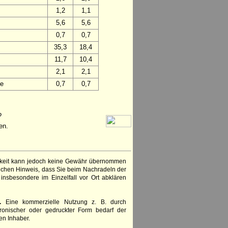
1,2
1,1
5,6
5,6
0,7
0,7
35,3
18,4
11,7
10,4
2,1
2,1
ie
0,7
0,7
?
en.
igkeit kann jedoch keine Gewähr übernommen
lichen Hinweis, dass Sie beim Nachradeln der
insbesondere im Einzelfall vor Ort abklären
.
Eine kommerzielle Nutzung z. B. durch
ronischer oder gedruckter Form bedarf der
en Inhaber.