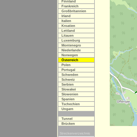
Finnland
Frankreich
Großbritannien
Irland
Italien
Kroatien
Lettland
Litauen
Luxemburg
Montenegro
Niederlande
Norwegen
Österreich
Polen
Portugal
Schweden
Schweiz
Serbien
Slowakei
Slowenien
Spanien
Tschechien
Ungarn
Tunnel
Brücken
Streckenverzeichnis