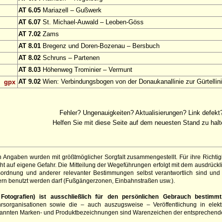
AT 6.05
Mariazell – Gußwerk
AT 6.07
St. Michael-Auwald – Leoben-Göss
AT 7.02
Zams
AT 8.01
Bregenz und Doren-Bozenau – Bersbuch
AT 8.02
Schruns – Partenen
AT 8.03
Höhenweg Trominier – Vermunt
AT 9.02
Wien: Verbindungsbogen von der Donaukanallinie zur Gürtellin
gpx
Fehler? Ungenauigkeiten? Aktualisierungen? Link defekt
Helfen Sie mit diese Seite auf dem neuesten Stand zu halt
 Angaben wurden mit größtmöglicher Sorgfalt zusammengestellt. Für ihre Richt
t auf eigene Gefahr. Die Mitteilung der Wegeführungen erfolgt mit dem ausdrück
sordnung und anderer relevanter Bestimmungen selbst verantwortlich sind und 
rn benutzt werden darf (Fußgängerzonen, Einbahnstraßen usw.).
otografien) ist ausschließlich für den persönlichen Gebrauch bestimmt
hrsorganisationen sowie die – auch auszugsweise – Veröffentlichung in elekt
genannten Marken- und Produktbezeichnungen sind Warenzeichen der entsprechend