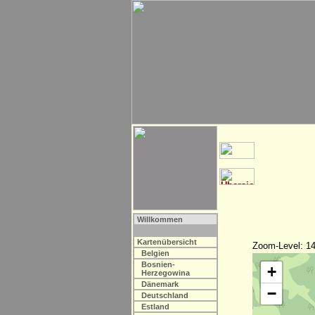
Willkommen
Kartenübersicht
Zoom-Level: 14
Belgien
Bosnien-
+
Herzegowina
Dänemark
−
Deutschland
Estland