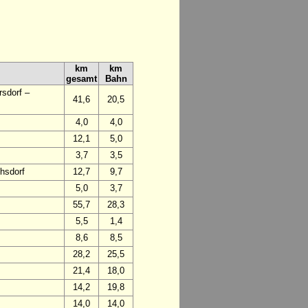
km
km
gesamt
Bahn
sdorf –
41,6
20,5
4,0
4,0
12,1
5,0
3,7
3,5
hsdorf
12,7
9,7
5,0
3,7
55,7
28,3
5,5
1,4
8,6
8,5
28,2
25,5
21,4
18,0
14,2
19,8
14,0
14,0