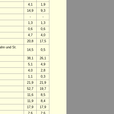
4,1
1,9
14,9
9,3
-
-
1,3
1,3
0,6
0,6
4,7
4,0
20,8
17,5
ahn und St.
14,5
0,5
38,1
26,1
5,1
4,9
4,0
2,8
1,1
0,3
21,9
21,9
52,7
19,7
11,6
8,5
11,9
8,4
17,9
17,9
2,6
2,6