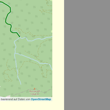
 basierend auf Daten von
OpenStreetMap