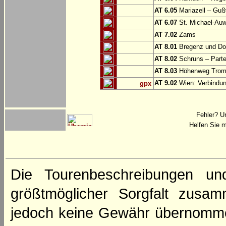
AT 6.05
Mariazell – Gu
AT 6.07
St. Michael-Au
AT 7.02
Zams
AT 8.01
Bregenz und Do
AT 8.02
Schruns – Part
AT 8.03
Höhenweg Tromi
AT 9.02
Wien: Verbindung
gpx
Fehler? U
Helfen Sie m
Die Tourenbeschreibungen un
größtmöglicher Sorgfalt zusamm
jedoch keine Gewähr übernomme