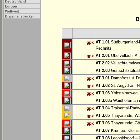
Deutschland
Europa
Weltweit
Draisinenstrecken
B
AT 1.01
Südburgenland-R
gpx
Rechnitz
AT 2.01
Obervellach: Al
gpx
AT 2.02
Vellachtalradwe
AT 2.03
Görtschitztalrad
AT 3.01
Dampfross & Dra
gpx
AT 3.02
St. Aegyd am N
gpx
AT 3.03
Ybbstalradweg:
gpx
AT 3.03a
Waidhofen an d
AT 3.04
Traisental-Radwe
gpx
AT 3.05
Thayarunde: Wai
gpx
AT 3.06
Thayarunde: Göp
gpx
AT 3.07
Krumpe: Kleinsi
AT 3.08
Leopoldsdorf – 