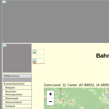
Bahn
Willkommen
Kartenübersicht
Zoom-Level: 12, Center: (47.800011, 14.19055
Belgien
Bosnien-
+
Herzegowina
Dänemark
−
Deutschland
Estland