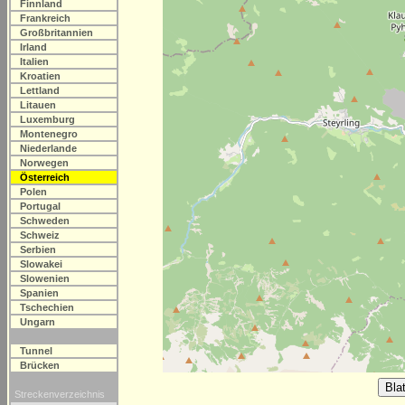
Finnland
Frankreich
Großbritannien
Irland
Italien
Kroatien
Lettland
Litauen
Luxemburg
Montenegro
Niederlande
Norwegen
Österreich
Polen
Portugal
Schweden
Schweiz
Serbien
Slowakei
Slowenien
Spanien
Tschechien
Ungarn
Tunnel
Brücken
Streckenverzeichnis