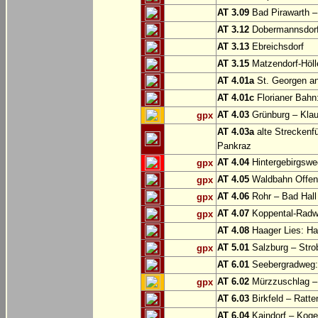
AT 3.09
Bad Pirawarth –
AT 3.12
Dobermannsdorf 
AT 3.13
Ebreichsdorf
AT 3.15
Matzendorf-Höll
AT 4.01a
St. Georgen a
AT 4.01c
Florianer Bahn:
AT 4.03
Grünburg – Klaus
gpx
AT 4.03a
alte Streckenf
Pankraz
AT 4.04
Hintergebirgswe
gpx
AT 4.05
Waldbahn Offe
gpx
AT 4.06
Rohr – Bad Hall
gpx
AT 4.07
Koppental-Radw
gpx
AT 4.08
Haager Lies: H
AT 5.01
Salzburg – Stro
gpx
AT 6.01
Seebergradweg: 
AT 6.02
Mürzzuschlag –
gpx
AT 6.03
Birkfeld – Ratten
AT 6.04
Kaindorf – Koge